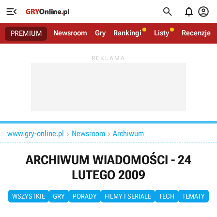




Newsroom
Gry
Rankingi
Listy
Recenzje
PREMIUM
www.gry-online.pl
Newsroom
Archiwum


ARCHIWUM WIADOMOŚCI - 24
LUTEGO 2009
WSZYSTKIE
GRY
PORADY
FILMY I SERIALE
TECH
TEMATY