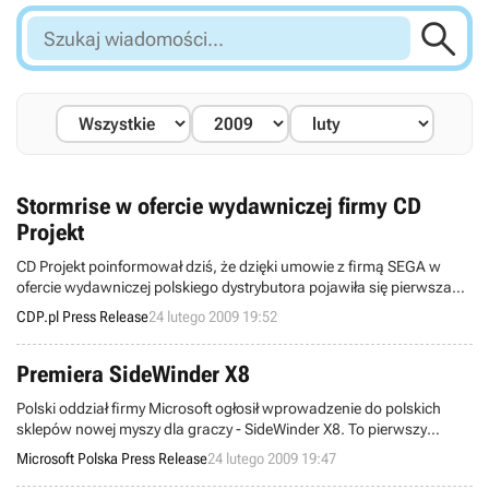

Szukaj
wiadomości...
Stormrise w ofercie wydawniczej firmy CD
Projekt
CD Projekt poinformował dziś, że dzięki umowie z firmą SEGA w
ofercie wydawniczej polskiego dystrybutora pojawiła się pierwsza
strategia czasu rzeczywistego (RTS) rozgrywana w trzech
CDP.pl Press Release
24 lutego 2009 19:52
wymiarach! Stormrise pojawi się w sprzedaży na przełomie marca i
kwietnia w polskiej, kinowej wersji językowej na PC oraz w
oryginalnej edycji na konsole PlayStation 3 i Xbox 360.
Premiera SideWinder X8
Polski oddział firmy Microsoft ogłosił wprowadzenie do polskich
sklepów nowej myszy dla graczy - SideWinder X8. To pierwszy
bezprzewodowy projekt z linii SideWinder, który skierowany jest do
Microsoft Polska Press Release
24 lutego 2009 19:47
najbardziej wymagających użytkowników, jakimi są gracze