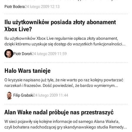
podgrzewające atmosferę wyczekiwania tej najpopularniejszej serii
Piotr Bodera
24 lutego 2009 12:13
o zombie. Tym razem przytaczamy intrygującą wieść ojca
Residentów - Juna Takeuchi. Została ona podana w ramach dni z
RE5 w serwisie 1UP.
Ilu użytkowników posiada złoty abonament
Xbox Live?
Ilu użytkowników Xbox Live regularnie opłaca złoty abonament,
dzięki któremu uzyskuje się dostęp do wszystkich funkcjonalności
serwisu? Z informacji pozyskanych przez Seattle Post Intelligencer's
Piotr Doroń
24 lutego 2009 11:59
Microsoft Blog wynika, że może to być nawet połowa z nich.
Halo Wars tanieje
O kryzysie napisano już tyle, że nie warto po raz kolejny powtarzać
narzekań i frazesów. Dość powiedzieć, że bardzo wymiernym
efektem ekonomicznych zawirowań mogą być podwyżki cen gier –
Filip Grabski
24 lutego 2009 11:44
pisaliśmy o tym jakiś czas temu, poświęciliśmy temu tematowi
również ostatni Przegląd Tygodnia.
Alan Wake nadal próbuje nas przestraszyć
W sieci pojawiły się kolejne informacje od samego Alana Wake’a,
czyli bohatera nadchodzącej gry skandynawskiego studia Remedy.