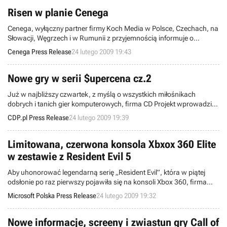
komputerowi.
Risen w planie Cenega
Cenega, wyłączny partner firmy Koch Media w Polsce, Czechach, na
Słowacji, Węgrzech i w Rumunii z przyjemnością informuje o
włączeniu do planu wydawniczego wyczekiwanej przez fanów RPG,
Cenega Press Release
24 lutego 2009 19:43
gry Risen!
Nowe gry w serii $upercena cz.2
Już w najbliższy czwartek, z myślą o wszystkich miłośnikach
dobrych i tanich gier komputerowych, firma CD Projekt wprowadzi
do serii $upercena! 12 nowych tytułów. Aż 8 gier to tytuły, które nigdy
CDP.pl Press Release
24 lutego 2009 19:39
wcześniej nie były wydane w naszym kraju. Dziś przedstawiamy
pierwszą trójkę gier premierowych:
Limitowana, czerwona konsola Xbxox 360 Elite
w zestawie z Resident Evil 5
Aby uhonorować legendarną serię „Resident Evil”, która w piątej
odsłonie po raz pierwszy pojawiła się na konsoli Xbox 360, firma
Microsoft® poinformował dziś o wprowadzeniu od 13 marca
Microsoft Polska Press Release
24 lutego 2009 19:32
nowego, limitowanego zestawu konsoli Xbox 360 w czerwonym
kolorze z grą „Resident Evil 5”.
Nowe informacje, screeny i zwiastun gry Call of