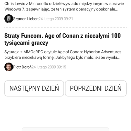
Chris Lewis z Microsoftu udzielił wywiadu między innymi w sprawie
Windows 7, zapewniając, że ten system operacyjny doskonale
nadaje się dla celów rozrywki elektronicznej. Windows 7 będzie więc
Szymon Liebert
24 lutego 2009 09:21
podobno bez wątpienia świetną platformą dla gier. Lewis zapewnia
o jego sporej szybkości i dynamice, co na pewno jest doskonałą
informacją dla miłośników komputerów osobistych.
Straty Funcom. Age of Conan z niecałymi 100
tysiącami graczy
Sytuacja z MMOcRPG o tytule Age of Conan: Hyborian Adventures
przybiera nieciekawą formę. Jakby tego było mało, słabe wyniki
osiągane przez jednego z najbardziej dojrzałych przedstawicieli tego
Piotr Doroń
24 lutego 2009 09:15
gatunku rzutują automatycznie na finanse firmy Funcom
Productions.
NASTĘPNY DZIEŃ
POPRZEDNI DZIEŃ