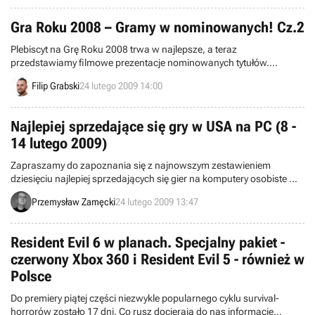
Gra Roku 2008 – Gramy w nominowanych! Cz.2
Plebiscyt na Grę Roku 2008 trwa w najlepsze, a teraz
przedstawiamy filmowe prezentacje nominowanych tytułów.
Każdego dnia pojawiać się będzie jeden zestaw kilku filmików z serii
Filip Grabski
24 lutego 2009 14:00
Gramy! pokazujących wyróżnione przez nas gry w akcji. Dzisiaj
drugi zbiór czterech nominowanych.
Najlepiej sprzedające się gry w USA na PC (8 -
14 lutego 2009)
Zapraszamy do zapoznania się z najnowszym zestawieniem
dziesięciu najlepiej sprzedających się gier na komputery osobiste w
Stanach Zjednoczonych w okresie od 8 do 14 lutego 2009. Zostało
Przemysław Zamęcki
24 lutego 2009 13:47
ono przygotowane przez amerykańską organizację NPD zajmującą
się badaniem i analizą amerykańskiego rynku branży elektronicznej.
Resident Evil 6 w planach. Specjalny pakiet -
czerwony Xbox 360 i Resident Evil 5 - również w
Polsce
Do premiery piątej części niezwykle popularnego cyklu survival-
horrorów zostało 17 dni. Co rusz docierają do nas informacje