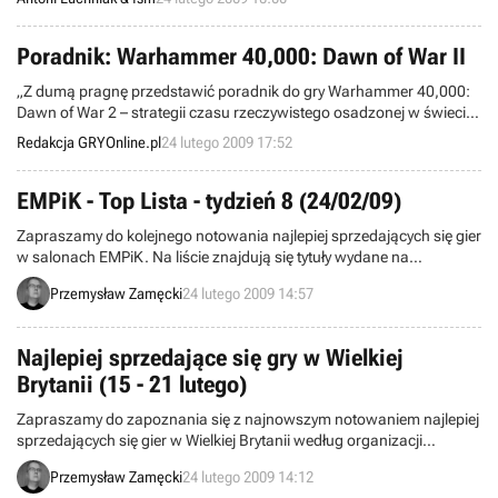
Poradnik: Warhammer 40,000: Dawn of War II
„Z dumą pragnę przedstawić poradnik do gry Warhammer 40,000:
Dawn of War 2 – strategii czasu rzeczywistego osadzonej w świecie
wykreowanym przez firmę Games Workshop. W tekście znajdziesz
Redakcja GRYOnline.pl
24 lutego 2009 17:52
sporo informacji na temat kampanii dla pojedynczego gracza, a
także garść porad dotyczących gry w trybie wieloosobowym."
EMPiK - Top Lista - tydzień 8 (24/02/09)
Zapraszamy do kolejnego notowania najlepiej sprzedających się gier
w salonach EMPiK. Na liście znajdują się tytuły wydane na
komputery osobiste oraz konsole PS2, PS3 i Xbox 360. Dane
Przemysław Zamęcki
24 lutego 2009 14:57
pochodzą z okresu pomiędzy 9 a 15 lutego i zostały zebrane w 132
salonach sieci.
Najlepiej sprzedające się gry w Wielkiej
Brytanii (15 - 21 lutego)
Zapraszamy do zapoznania się z najnowszym notowaniem najlepiej
sprzedających się gier w Wielkiej Brytanii według organizacji
Charttrack. Obejmuje ono okres między 15 a 21 lutego.
Przemysław Zamęcki
24 lutego 2009 14:12