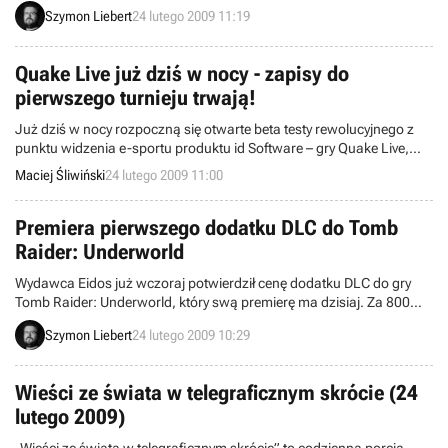
Jakiś czas temu otrzymaliśmy już dwie krótkie notki przypisywane
Szymon Liebert
24 lutego 2009 11:19
temu fikcyjnemu pisarzowi. Przybliżono w nich prawdopodobnie
kilka elementów fabuły oraz mechaniki rozgrywki. W trzeciej porcji
Alan pisze wciąż o różnych przerażających i niezrozumiałych
Quake Live już dziś w nocy - zapisy do
wydarzeniach.
pierwszego turnieju trwają!
Już dziś w nocy rozpoczną się otwarte beta testy rewolucyjnego z
punktu widzenia e-sportu produktu id Software – gry Quake Live,
będącej konwersją Quake III Arena, dostępną przez przeglądarkę
Maciej Śliwiński
24 lutego 2009 11:00
internetową.
Premiera pierwszego dodatku DLC do Tomb
Raider: Underworld
Wydawca Eidos już wczoraj potwierdził cenę dodatku DLC do gry
Tomb Raider: Underworld, który swą premierę ma dzisiaj. Za 800
punktów Microsoftu, czyli mniej więcej 10 dolarów, możemy
Szymon Liebert
24 lutego 2009 10:29
zwiedzić podziemne korytarze mieszczące się pod zrujnowaną
posiadłością bohaterki. Potwierdzono również, że nową postacią,
jaką zobaczymy w drugim zestawie dodatkowej zawartości, będzie
Wieści ze świata w telegraficznym skrócie (24
sobowtór Lary.
lutego 2009)