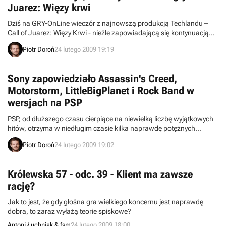
Juarez: Więzy krwi
Dziś na GRY-OnLine wieczór z najnowszą produkcją Techlandu –
Call of Juarez: Więzy Krwi - nieźle zapowiadającą się kontynuacją
dobrej strzelaniny osadzonej w klimatach Dzikiego Zachodu.
Piotr Doroń
24 lutego 2009 19:19
Sony zapowiedziało Assassin's Creed,
Motorstorm, LittleBigPlanet i Rock Band w
wersjach na PSP
PSP, od dłuższego czasu cierpiące na niewielką liczbę wyjątkowych
hitów, otrzyma w niedługim czasie kilka naprawdę potężnych
tytułów. Z informacji ujawnionych w trakcie dorocznej imprezy
Piotr Doroń
24 lutego 2009 19:02
Destination PlayStation wynika, że chodzi tu o przedstawicieli marek
Rock Band, LittleBigPlanet, Assassin’s Creed oraz MotorStorm. Ta
ostatnia zawita również na PlayStation 2. Ziściły się zatem
Królewska 57 - odc. 39 - Klient ma zawsze
styczniowe zapowiedzi Sony.
rację?
Jak to jest, że gdy głośna gra wielkiego koncernu jest naprawdę
dobra, to zaraz wyłażą teorie spiskowe?
Antoni Łuchniak & fsm
24 lutego 2009 18:00