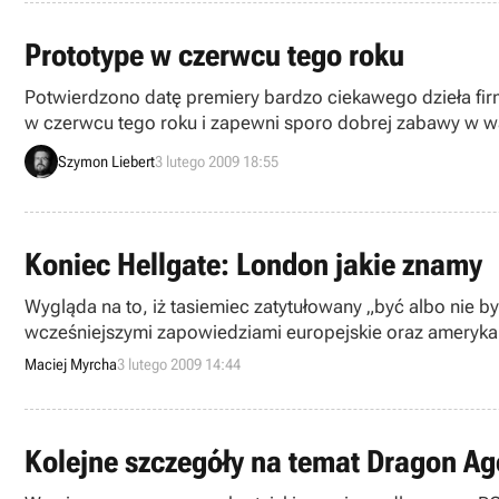
Prototype w czerwcu tego roku
Potwierdzono datę premiery bardzo ciekawego dzieła fir
w czerwcu tego roku i zapewni sporo dobrej zabawy w w
poświęconą komiksom.
Szymon Liebert
3 lutego 2009 18:55
Koniec Hellgate: London jakie znamy
Wygląda na to, iż tasiemiec zatytułowany „być albo nie by
wcześniejszymi zapowiedziami europejskie oraz amerykańs
fanów z krajów zachodnich.
Maciej Myrcha
3 lutego 2009 14:44
Kolejne szczegóły na temat Dragon Ag