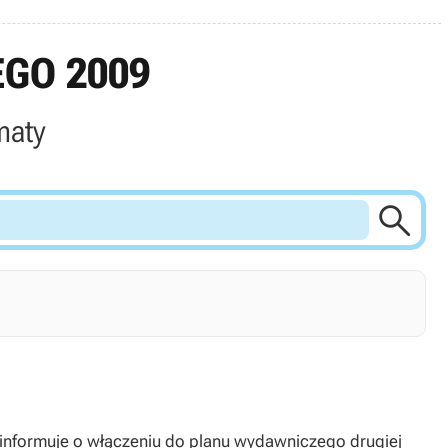
EGO 2009
maty

 informuje o włączeniu do planu wydawniczego drugiej