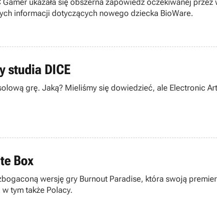
Gamer ukazała się obszerna zapowiedź oczekiwanej przez w
ych informacji dotyczących nowego dziecka BioWare.
ry studia DICE
solową grę. Jaką? Mieliśmy się dowiedzieć, ale Electronic A
te Box
bogaconą wersję gry Burnout Paradise, która swoją premierę
 w tym także Polacy.