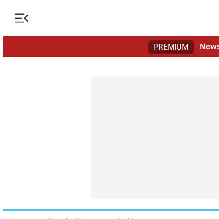

New
PREMIUM