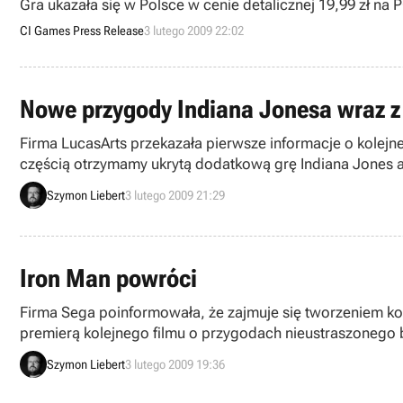
Gra ukazała się w Polsce w cenie detalicznej 19,99 zł na 
CI Games Press Release
3 lutego 2009 22:02
Nowe przygody Indiana Jonesa wraz z 
Firma LucasArts przekazała pierwsze informacje o kolejnej
częścią otrzymamy ukrytą dodatkową grę Indiana Jones a
najambitniejszych przedstawicielek gatunku.
Szymon Liebert
3 lutego 2009 21:29
Iron Man powróci
Firma Sega poinformowała, że zajmuje się tworzeniem kon
premierą kolejnego filmu o przygodach nieustraszonego
chociaż można chyba dość bezpiecznie założyć, że wszys
Szymon Liebert
3 lutego 2009 19:36