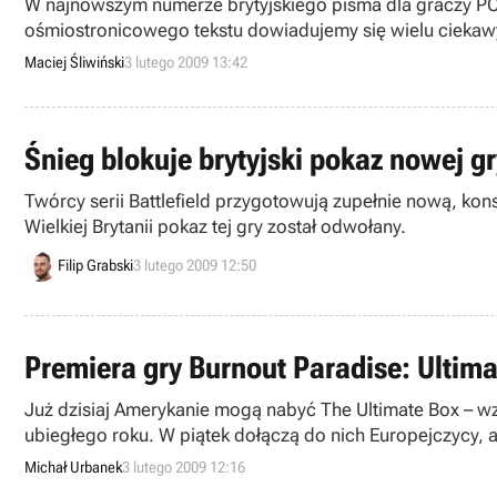
W najnowszym numerze brytyjskiego pisma dla graczy PC 
ośmiostronicowego tekstu dowiadujemy się wielu ciekaw
Maciej Śliwiński
3 lutego 2009 13:42
Śnieg blokuje brytyjski pokaz nowej g
Twórcy serii Battlefield przygotowują zupełnie nową, kon
Wielkiej Brytanii pokaz tej gry został odwołany.
Filip Grabski
3 lutego 2009 12:50
Premiera gry Burnout Paradise: Ultima
Już dzisiaj Amerykanie mogą nabyć The Ultimate Box – wz
ubiegłego roku. W piątek dołączą do nich Europejczycy, a
Michał Urbanek
3 lutego 2009 12:16