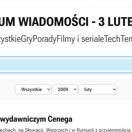
M WIADOMOŚCI - 3 LUT
ystkie
Gry
Porady
Filmy i seriale
Tech
Te
nie wydawniczym Cenega
echach, na Słowacji, Węgrzech i w Rumunii z przyjemnością