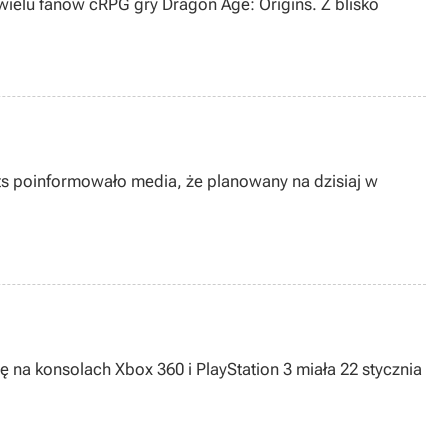
ielu fanów cRPG gry Dragon Age: Origins. Z blisko
rts poinformowało media, że planowany na dzisiaj w
 na konsolach Xbox 360 i PlayStation 3 miała 22 stycznia