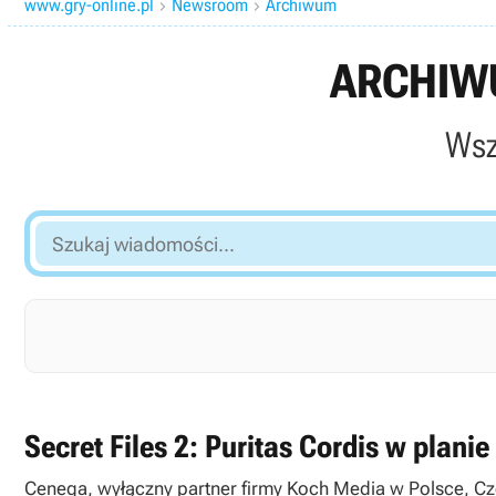
www.gry-online.pl
Newsroom
Archiwum


ARCHIWU
Wsz
Szukaj
wiadomości...
Secret Files 2: Puritas Cordis w pla
Cenega, wyłączny partner firmy Koch Media w Polsce, Cz