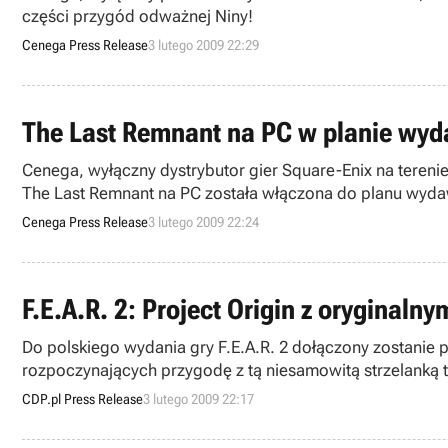
części przygód odważnej Niny!
Cenega Press Release
3 lutego 2009 22:29
The Last Remnant na PC w planie wy
Cenega, wyłączny dystrybutor gier Square-Enix na terenie
The Last Remnant na PC została włączona do planu wyd
Cenega Press Release
3 lutego 2009 22:24
F.E.A.R. 2: Project Origin z oryginal
Do polskiego wydania gry F.E.A.R. 2 dołączony zostanie
rozpoczynających przygodę z tą niesamowitą strzelanką 
CDP.pl Press Release
3 lutego 2009 22:17