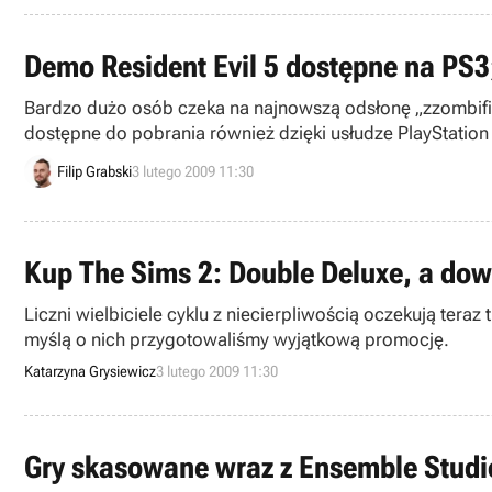
Demo Resident Evil 5 dostępne na PS3;
Bardzo dużo osób czeka na najnowszą odsłonę „zzombifiko
dostępne do pobrania również dzięki usłudze PlayStatio
Filip Grabski
3 lutego 2009 11:30
Kup The Sims 2: Double Deluxe, a do
Liczni wielbiciele cyklu z niecierpliwością oczekują teraz 
myślą o nich przygotowaliśmy wyjątkową promocję.
Katarzyna Grysiewicz
3 lutego 2009 11:30
Gry skasowane wraz z Ensemble Studi