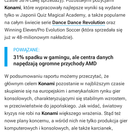
czasie 38% całej sprzedaży). Pozostałymi pozycjami
Konami
, które wypracowały najlepsze wyniki są wydane
tylko w Japonii
Quiz Magical Academy
, a także popularne
na całym świecie serie
Dance Dance Revolution
oraz
Winning Eleven/Pro Evolution Soccer
(która sprzedała się
już w 48-milionowym nakładzie).
POWIĄZANE:
31% spadku w gamingu, ale centra danych
napędzają ogromne przychody AMD
W podsumowaniu raportu możemy przeczytać, że
głównym celem
Konami
pozostanie w najbliższym czasie
skupienie się na europejskim i amerykańskim rynku gier
konsolowych, charakteryzującymi się stabilnym wzrostem,
w przeciwieństwie do japońskiego. Jak widać, światowy
kryzys nie robi na
Konami
większego wrażenia. Stąd też
nowe plany koncernu, a wśród nich nie tylko produkcja gier
komputerowych i konsolowych, ale także karcianek,