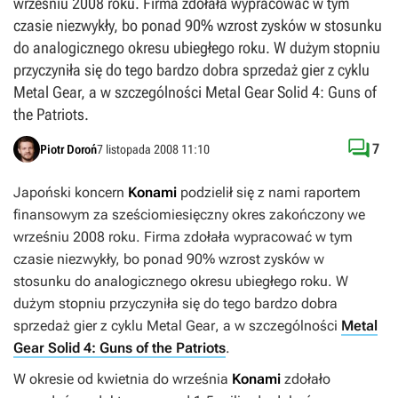
wrześniu 2008 roku. Firma zdołała wypracować w tym
czasie niezwykły, bo ponad 90% wzrost zysków w stosunku
do analogicznego okresu ubiegłego roku. W dużym stopniu
przyczyniła się do tego bardzo dobra sprzedaż gier z cyklu
Metal Gear, a w szczególności Metal Gear Solid 4: Guns of
the Patriots.

7
Piotr Doroń
7 listopada 2008 11:10
Japoński koncern
Konami
podzielił się z nami raportem
finansowym za sześciomiesięczny okres zakończony we
wrześniu 2008 roku. Firma zdołała wypracować w tym
czasie niezwykły, bo ponad 90% wzrost zysków w
stosunku do analogicznego okresu ubiegłego roku. W
dużym stopniu przyczyniła się do tego bardzo dobra
sprzedaż gier z cyklu
Metal Gear
, a w szczególności
Metal
Gear Solid 4: Guns of the Patriots
.
W okresie od kwietnia do września
Konami
zdołało