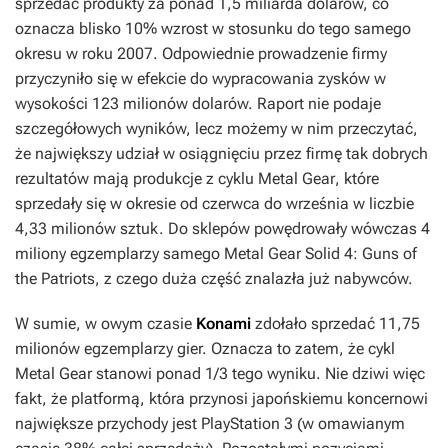
sprzedać produkty za ponad 1,5 miliarda dolarów, co
oznacza blisko 10% wzrost w stosunku do tego samego
okresu w roku 2007. Odpowiednie prowadzenie firmy
przyczyniło się w efekcie do wypracowania zysków w
wysokości 123 milionów dolarów. Raport nie podaje
szczegółowych wyników, lecz możemy w nim przeczytać,
że największy udział w osiągnięciu przez firmę tak dobrych
rezultatów mają produkcje z cyklu
Metal Gear
, które
sprzedały się w okresie od czerwca do września w liczbie
4,33 milionów sztuk. Do sklepów powędrowały wówczas 4
miliony egzemplarzy samego
Metal Gear Solid 4: Guns of
the Patriots
, z czego duża część znalazła już nabywców.
W sumie, w owym czasie
Konami
zdołało sprzedać 11,75
milionów egzemplarzy gier. Oznacza to zatem, że cykl
Metal Gear
stanowi ponad 1/3 tego wyniku. Nie dziwi więc
fakt, że platformą, która przynosi japońskiemu koncernowi
największe przychody jest PlayStation 3 (w omawianym