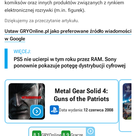
komiksów oraz innych produktów związanych z rynkiem
elektronicznej rozrywki (m.in. figurek).
Dziękujemy za przeczytanie artykułu.
Ustaw GRYOnline.pl jako preferowane źródło wiadomości
w Google
WIĘCEJ:
PS5 nie ucierpi w tym roku przez RAM. Sony
ponownie pokazuje potęgę dystrybucji cyfrowej
Metal Gear Solid 4:
Guns of the Patriots

Data wydania:
12 czerwca 2008

8.1
8.9
GRYOnline
Gracze