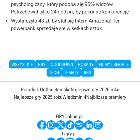
psychologiczny, który podoba się 95% widzów.
Potrzebował tylko 24 godzin, by pokonać konkurencję
Wystarczyło 43 zł, by stał się hitem Amazona! Ten
powerbank sprzedaje się w setkach sztuk
WSZYSTKIE
GRY
COOLDOWN
PORADY
FILMY I SERIALE
TECH
TEMATY
RSS
Poradnik Gothic Remake
Najlepsze gry 2026 roku
Najlepsze gry 2025 roku
Wiedźmin 4
Najbliższe premiery
GRYOnline.pl:
tvgry.pl: