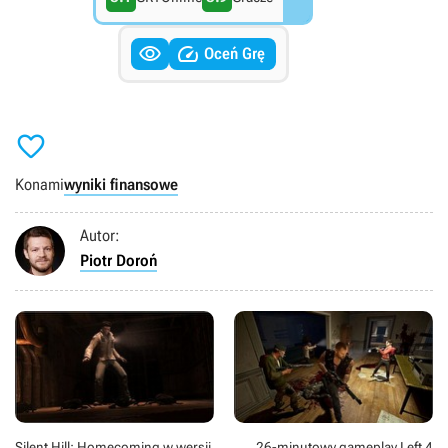


Oceń Grę

Konami
wyniki finansowe
Autor:
Piotr Doroń
Silent Hill: Homecoming w wersji
26-minutowy gameplay Left 4