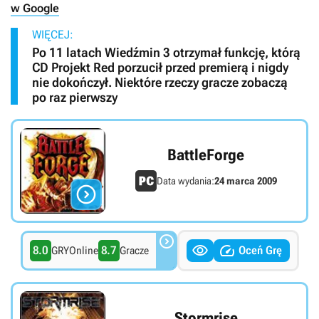
w Google
WIĘCEJ:
Po 11 latach Wiedźmin 3 otrzymał funkcję, którą
CD Projekt Red porzucił przed premierą i nigdy
nie dokończył. Niektóre rzeczy gracze zobaczą
po raz pierwszy
BattleForge
Data wydania:
24 marca 2009




8.0
8.7
Oceń Grę
GRYOnline
Gracze
Stormrise