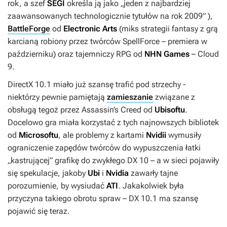
rok, a szef
SEGI
określa ją jako
„jeden z najbardziej
zaawansowanych technologicznie tytułów na rok 2009”
),
BattleForge
od
Electronic Arts
(miks strategii fantasy z grą
karcianą robiony przez twórców
SpellForce
– premiera w
październiku) oraz tajemniczy RPG od
NHN Games
–
Cloud
9
.
DirectX 10.1 miało już szansę trafić pod strzechy -
niektórzy pewnie pamiętają
zamieszanie
związane z
obsługą tegoż przez
Assassin’s Creed
od
Ubisoftu
.
Docelowo gra miała korzystać z tych najnowszych bibliotek
od
Microsoftu
, ale problemy z kartami
Nvidii
wymusiły
ograniczenie zapędów twórców do wypuszczenia łatki
„kastrującej” grafikę do zwykłego DX 10 – a w sieci pojawiły
się spekulacje, jakoby
Ubi
i
Nvidia
zawarły tajne
porozumienie, by wysiudać
ATI
. Jakakolwiek była
przyczyna takiego obrotu spraw – DX 10.1 ma szansę
pojawić się teraz.