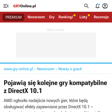




Newsroom
Gry
Rankingi
Listy
Recenzje
PREMIUM
www.gry-online.pl
Newsroom
Newsy o grach


Pojawią się kolejne gry kompatybilne
z DirectX 10.1
AMD ogłosiło nadejście nowych gier, które będą
obsługiwać efekty zapewniane przez DirectX 10.1 –