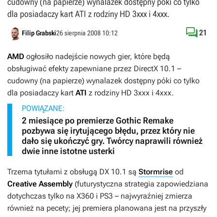
cudowny (na papierze) wynalazek dostępny póki co tylko
dla posiadaczy kart ATI z rodziny HD 3xxx i 4xxx.

21
Filip Grabski
26 sierpnia 2008 10:12
AMD
ogłosiło nadejście nowych gier, które będą
obsługiwać efekty zapewniane przez DirectX 10.1 –
cudowny (na papierze) wynalazek dostępny póki co tylko
dla posiadaczy kart
ATI
z rodziny HD 3xxx i 4xxx.
POWIĄZANE:
2 miesiące po premierze Gothic Remake
pozbywa się irytującego błędu, przez który nie
dało się ukończyć gry. Twórcy naprawili również
dwie inne istotne usterki
Trzema tytułami z obsługą DX 10.1 są
Stormrise
od
Creative Assembly
(futurystyczna strategia zapowiedziana
dotychczas tylko na X360 i PS3 – najwyraźniej zmierza
również na pecety; jej premiera planowana jest na przyszły