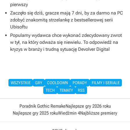
pierwszy
Zaczęło się dziś, gracze mają 7 dni, by za darmo na PC
zdobyć znakomitą strzelankę z bestsellerowej serii
Ubisoftu
Popularny wydawca chce wykonać zdecydowany zwrot
w tył, na który odważa się niewielu. To odpowiedź na
kryzys w branży i trudną sytuację Devolver Digital
WSZYSTKIE
GRY
COOLDOWN
PORADY
FILMY I SERIALE
TECH
TEMATY
RSS
Poradnik Gothic Remake
Najlepsze gry 2026 roku
Najlepsze gry 2025 roku
Wiedźmin 4
Najbliższe premiery