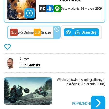
Data wydania:
24 marca 2009




3.5
5.0
Oceń Grę
GRYOnline
Gracze

Autor:
Filip Grabski
Wieści ze świata w telegraficznym
skrócie (26 sierpnia 2008)
POPRZEDNI