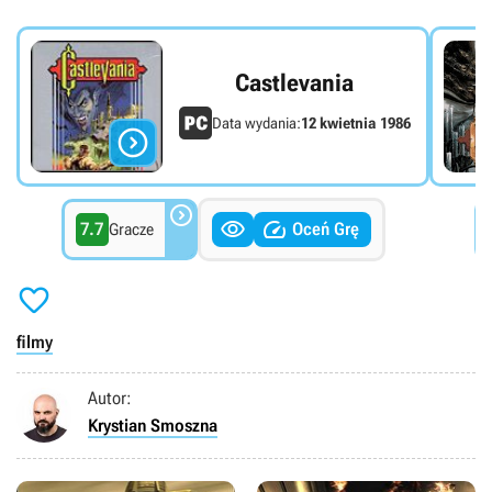
Castlevania
Data wydania:
12 kwietnia 1986




7.7
Oceń Grę
Gracze

filmy
Autor:
Krystian Smoszna