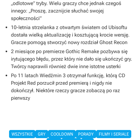
„odlotowe” tryby. Wielu graczy chce jednak czegoś
innego: „Proszę, zacznijcie słuchać swojej
społeczności”
10-letnia strzelanka z otwartym światem od Ubisoftu
dostała wielką aktualizację i kosztującą krocie wersję.
Gracze pomogą stworzyć nowy rozdział Ghost Recon
2 miesiące po premierze Gothic Remake pozbywa się
irytującego błędu, przez który nie dało się ukończyć gry.
Twórcy naprawili również dwie inne istotne usterki
Po 11 latach Wiedźmin 3 otrzymał funkcję, którą CD
Projekt Red porzucił przed premierą i nigdy nie
dokończył. Niektóre rzeczy gracze zobaczą po raz
pierwszy
WSZYSTKIE
GRY
COOLDOWN
PORADY
FILMY I SERIALE