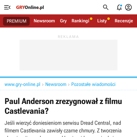




Newsroom
Gry
Rankingi
Listy
Recenzje
PREMIUM
www.gry-online.pl
Newsroom
Pozostałe wiadomości


Paul Anderson zrezygnował z filmu
Castlevania?
Jeśli wierzyć doniesieniom serwisu Dread Central, nad
filmem Castlevania zawisły czarne chmury. Z tworzenia