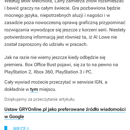
Według słów Melchiora,
Larry
zamierza znów rozśmieszać
i bawić graczy na całym świecie. Gra pozbawiona będzie
mocnego języka, niepotrzebnych aluzji i nagości i w
zasadzie poza nowoczesną oprawą graficzną przypominać
rozwiązania wywodzące się jeszcze z korzeni serii. Niestety
potwierdzoną informacją jest również ta, iż Al Lowe nie
został zaproszony do udziału w pracach.
Jak na razie nie wiemy jeszcze kiedy odbędzie się
premiera.
Box Office Bust
pojawi, się za to na pewno na
PlayStation 2, Xbox 360, PlayStation 3 i PC.
Cały wywiad możecie przeczytać w serwisie IGN, a
dokładnie w
tym
miejscu.
Dziękujemy za przeczytanie artykułu.
Ustaw GRYOnline.pl jako preferowane źródło wiadomości
w Google
WIĘCEJ: