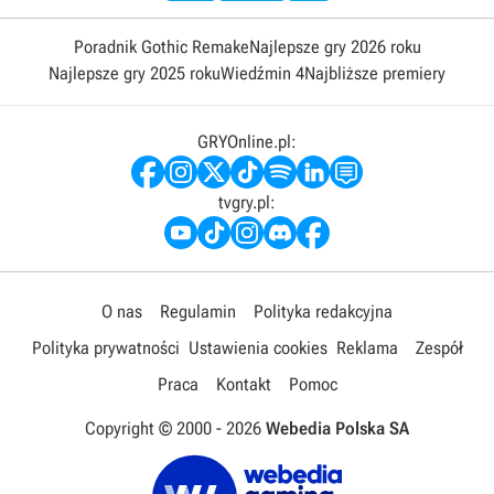
Poradnik Gothic Remake
Najlepsze gry 2026 roku
Najlepsze gry 2025 roku
Wiedźmin 4
Najbliższe premiery
GRYOnline.pl:
tvgry.pl:
O nas
Regulamin
Polityka redakcyjna
Polityka prywatności
Ustawienia cookies
Reklama
Zespół
Praca
Kontakt
Pomoc
Copyright © 2000 -
2026
Webedia Polska SA