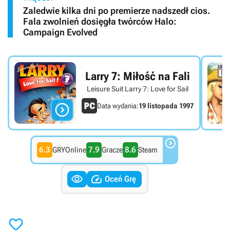
Zaledwie kilka dni po premierze nadszedł cios.
Fala zwolnień dosięgła twórców Halo:
Campaign Evolved
Larry 7: Miłość na Fali
Leisure Suit Larry 7: Love for Sail

Data wydania:
19 listopada 1997

6.3
7.9
8.6
GRYOnline
Gracze
Steam


Oceń Grę
