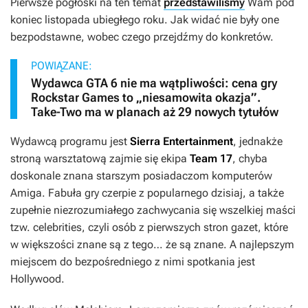
Pierwsze pogłoski na ten temat
przedstawiliśmy
Wam pod
koniec listopada ubiegłego roku. Jak widać nie były one
bezpodstawne, wobec czego przejdźmy do konkretów.
POWIĄZANE:
Wydawca GTA 6 nie ma wątpliwości: cena gry
Rockstar Games to „niesamowita okazja”.
Take-Two ma w planach aż 29 nowych tytułów
Wydawcą programu jest
Sierra Entertainment
, jednakże
stroną warsztatową zajmie się ekipa
Team 17
, chyba
doskonale znana starszym posiadaczom komputerów
Amiga. Fabuła gry czerpie z popularnego dzisiaj, a także
zupełnie niezrozumiałego zachwycania się wszelkiej maści
tzw. celebrities, czyli osób z pierwszych stron gazet, które
w większości znane są z tego… że są znane. A najlepszym
miejscem do bezpośredniego z nimi spotkania jest
Hollywood.