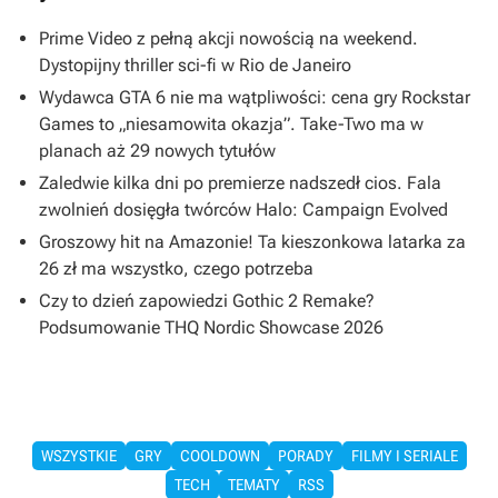
Prime Video z pełną akcji nowością na weekend.
Dystopijny thriller sci-fi w Rio de Janeiro
Wydawca GTA 6 nie ma wątpliwości: cena gry Rockstar
Games to „niesamowita okazja”. Take-Two ma w
planach aż 29 nowych tytułów
Zaledwie kilka dni po premierze nadszedł cios. Fala
zwolnień dosięgła twórców Halo: Campaign Evolved
Groszowy hit na Amazonie! Ta kieszonkowa latarka za
26 zł ma wszystko, czego potrzeba
Czy to dzień zapowiedzi Gothic 2 Remake?
Podsumowanie THQ Nordic Showcase 2026
WSZYSTKIE
GRY
COOLDOWN
PORADY
FILMY I SERIALE
TECH
TEMATY
RSS