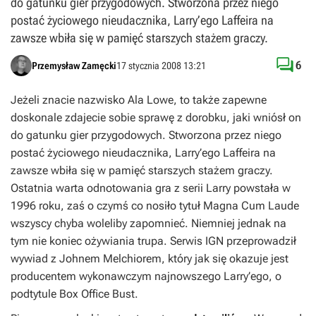
do gatunku gier przygodowych. Stworzona przez niego
postać życiowego nieudacznika, Larry’ego Laffeira na
zawsze wbiła się w pamięć starszych stażem graczy.

6
Przemysław Zamęcki
17 stycznia 2008 13:21
Jeżeli znacie nazwisko Ala Lowe, to także zapewne
doskonale zdajecie sobie sprawę z dorobku, jaki wniósł on
do gatunku gier przygodowych. Stworzona przez niego
postać życiowego nieudacznika, Larry’ego Laffeira na
zawsze wbiła się w pamięć starszych stażem graczy.
Ostatnia warta odnotowania gra z serii Larry powstała w
1996 roku, zaś o czymś co nosiło tytuł
Magna Cum Laude
wszyscy chyba woleliby zapomnieć. Niemniej jednak na
tym nie koniec ożywiania trupa. Serwis IGN przeprowadził
wywiad z Johnem Melchiorem, który jak się okazuje jest
producentem wykonawczym najnowszego Larry’ego, o
podtytule
Box Office Bust
.