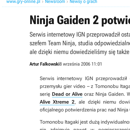
www.gry-online.pl
Newsroom
Newsy o grach


Ninja Gaiden 2 potw
Serwis internetowy IGN przeprowadził ost
szefem Team Ninja, studia odpowiedzialne
ale dzięki niemu dowiedzieliśmy się także
Artur Falkowski
8 września 2006 11:01
Serwis internetowy IGN przeprowadził 
przemysłu gier video – z Tomonobu Itag
serię
Dead or Alive
oraz Ninja Gaiden. 
Alive Xtreme 2
, ale dzięki niemu dowi
oficjalnego potwierdzenia prac nad
Ninja
Tomonobu Itagaki jest dużą indywidualnoś
nie zdejmuje nawet w pomieszczeni