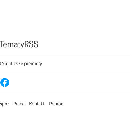
Tematy
RSS
4
Najbliższe premiery
spół
Praca
Kontakt
Pomoc