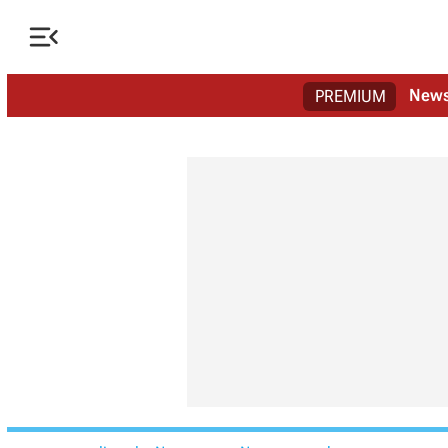

New
PREMIUM