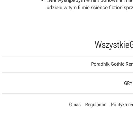
„Nie wystąpiłbym w nim ponownie i nie
udziału w tym filmie science fiction spr
Wszystkie
Poradnik Gothic R
GRYO
O nas
Regulamin
Polityka r