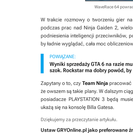
WaveRace 64 powraca
W trakcie rozmowy o tworzeniu gier 
podczas prac nad
Ninja Gaiden 2,
wielo
podniesienia inteligencji przeciwników, 
by ładnie wyglądać, cała moc obliczeniowa
POWIĄZANE:
Wyniki sprzedaży GTA 6 na razie 
szok. Rockstar ma dobry powód, by 
Zapytany o to, czy
Team Ninja
pracować b
że owszem są takie plany. W dalszym ciąg
posiadacze PLAYSTATION 3 będą musiel
ukażą się na konsolę Billa Gatesa.
Dziękujemy za przeczytanie artykułu.
Ustaw GRYOnline.pl jako preferowane ź