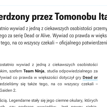
ierdzony przez Tomonobu It
atnio wywiad z jedną z ciekawszych osobistości przemy
go za serię Dead or Alive. Wywiad co prawda w większ
 tego, na co wszyscy czekali – oficjalnego potwierdzen
ostatnio wywiad z jedną z ciekawszych osobistości
akim, szefem
Team Ninja
, studia odpowiedzialnego za
Wywiad co prawda w większości dotyczył gry
Dead or
edzieliśmy się także tego, na co wszyscy czekali –
 Gaiden 2
.
cią. Legendarne stały się jego ciemne okulary, których
ach, czy podczas wywiadów. Jest pewny siebie,