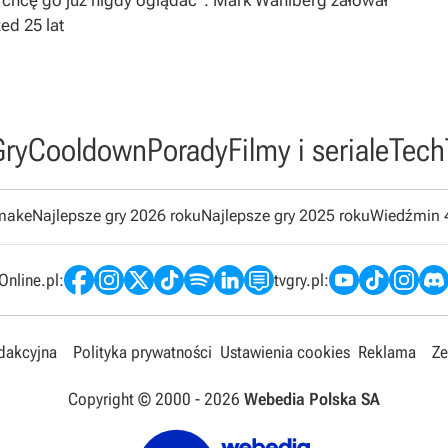
 chcę go już nigdy oglądać”. Mark Wahlberg żałował
zed 25 lat
Gry
Cooldown
Porady
Filmy i seriale
Tech
emake
Najlepsze gry 2026 roku
Najlepsze gry 2025 roku
Wiedźmin 
nline.pl:
tvgry.pl:
edakcyjna
Polityka prywatności
Ustawienia cookies
Reklama
Ze
Copyright © 2000 -
2026
Webedia Polska SA