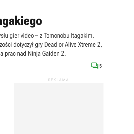
agakiego
słu gier video – z Tomonobu Itagakim,
ości dotyczył gry Dead or Alive Xtreme 2,
ia prac nad Ninja Gaiden 2.

5