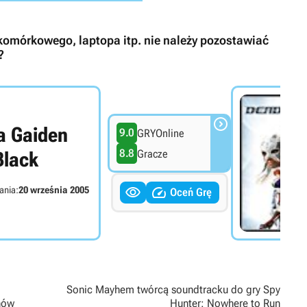
komórkowego, laptopa itp. nie należy pozostawiać
?

a Gaiden
9.0
GRYOnline
8.8
Gracze
Black


ania:
20 września 2005
Oceń Grę
Sonic Mayhem twórcą soundtracku do gry Spy
nów
Hunter: Nowhere to Run