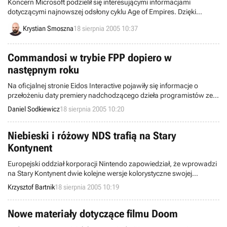
Koncern Microsoft podzielił się interesującymi informacjami
dotyczącymi najnowszej odsłony cyklu Age of Empires. Dzięki
oficjalnemu oświadczeniu prasowemu, poznaliśmy nie tylko datę
Krystian Smoszna
18 sierpnia 2005 10:37
premiery gry, ale również szczegóły specjalnej, kolekcjonerskiej
edycji programu, która trafi na rynek równo z podstawową wersją
nadciągającego wielkimi krokami hitu.
Commandosi w trybie FPP dopiero w
następnym roku
Na oficjalnej stronie Eidos Interactive pojawiły się informacje o
przełożeniu daty premiery nadchodzącego dzieła programistów ze
studia Pyro - nowego wcielenia serii gier strategicznych pt.
Daniel Sodkiewicz
18 sierpnia 2005 10:20
Commandos. Okazuje się, iż Commandos: Strike Force, bo o tym
tytule właśnie mowa, trafi na półki sklepowe nie wcześniej niż za
pięć miesięcy.
Niebieski i różowy NDS trafią na Stary
Kontynent
Europejski oddział korporacji Nintendo zapowiedział, że wprowadzi
na Stary Kontynent dwie kolejne wersje kolorystyczne swojej
najnowszej konsoli przenośnej, tj. DualScreen. Zarówno różowa, jak
Krzysztof Bartnik
18 sierpnia 2005 10:19
i niebieska odmiana handhelda trafią do sprzedaży dokładnie 7
października.
Nowe materiały dotyczące filmu Doom