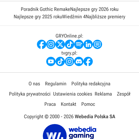
Poradnik Gothic Remake
Najlepsze gry 2026 roku
Najlepsze gry 2025 roku
Wiedźmin 4
Najbliższe premiery
GRYOnline.pl:
tvgry.pl:
O nas
Regulamin
Polityka redakcyjna
Polityka prywatności
Ustawienia cookies
Reklama
Zespół
Praca
Kontakt
Pomoc
Copyright © 2000 -
2026
Webedia Polska SA