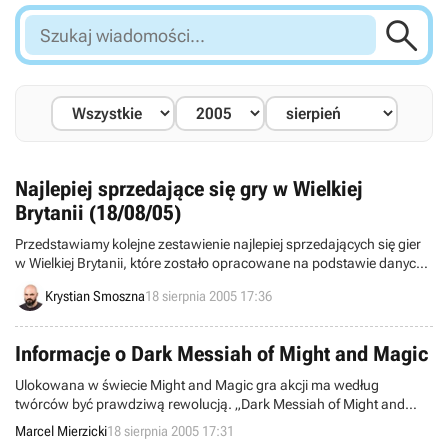

Szukaj
wiadomości...
Najlepiej sprzedające się gry w Wielkiej
Brytanii (18/08/05)
Przedstawiamy kolejne zestawienie najlepiej sprzedających się gier
w Wielkiej Brytanii, które zostało opracowane na podstawie danych
zebranych przez kompanie Chart Track i ELSPA. Poniższa lista jest
Krystian Smoszna
18 sierpnia 2005 17:36
trzydziestą drugą w tym roku i obejmuje okres od 7 do 13 sierpnia.
Informacje o Dark Messiah of Might and Magic
Ulokowana w świecie Might and Magic gra akcji ma według
twórców być prawdziwą rewolucją. „Dark Messiah of Might and
Magic wniesie nowe standardy do świata gier.” – mówi Tony Kee,
Marcel Mierzicki
18 sierpnia 2005 17:31
vice-prezydent do spraw marketingu firmy UbiSoft. Ma być to