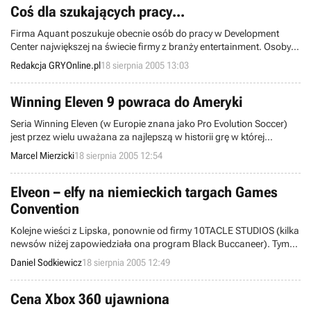
spodziewać się pozycji z rodzaju FPS.
Coś dla szukających pracy...
Firma Aquant poszukuje obecnie osób do pracy w Development
Center największej na świecie firmy z branży entertainment. Osoby
poszukujące pracy zapraszamy do zapoznania się z pełną treścią
Redakcja GRYOnline.pl
18 sierpnia 2005 13:03
tego ogłoszenia.
Winning Eleven 9 powraca do Ameryki
Seria Winning Eleven (w Europie znana jako Pro Evolution Soccer)
jest przez wielu uważana za najlepszą w historii grę w której
możemy poprowadzić do walki drużynę piłkarską. Najnowsza jej
Marcel Mierzicki
18 sierpnia 2005 12:54
odsłona Winning Eleven 9 będzie dostępna na półkach sklepowych
w Ameryce Północnej zimą tego roku. Pograć w nią będą mogli
posiadacze wszystkich popularniejszych platform - PS2, Xbox, PC i
Elveon – elfy na niemieckich targach Games
PSP. Wydawca nie podał jeszcze planowanej ceny produktu.
Convention
Kolejne wieści z Lipska, ponownie od firmy 10TACLE STUDIOS (kilka
newsów niżej zapowiedziała ona program Black Buccaneer). Tym
razem zaanonsowano grę akcji z elementami RPG o nazwie Elveon,
Daniel Sodkiewicz
18 sierpnia 2005 12:49
przeznaczoną na konsole nowej generacji. Premiera programu
dopiero latem 2007.
Cena Xbox 360 ujawniona