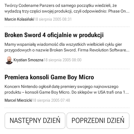
Twórcy Codename Panzers od samego początku wiedzieli, że
wydadzą trzy części swojej produkcji, czyli odpowiednio: Phase One,
Phase Two i Phase Three. Dwie pierwsze z nich miały już swoje
Marcin Kolasiński
18 sierpnia 2005 08:31
premiery, na ostatnią będziemy musieli poczekać zapewne z co
najmniej rok. Jednak to nie koniec przygód - w przygotowaniu jest
również pełnoprawna kontynuacja, pt. Codename Panzers II!
Broken Sword 4 oficjalnie w produkcji
Mamy wspaniałą wiadomość dla wszystkich wielbicieli cyklu gier
przygodowych o nazwie Broken Sword. Firma Revolution Software
pracuje już nad czwartym odcinkiem popularnej serii, który trafi na
Krystian Smoszna
18 sierpnia 2005 08:00
rynek w lecie przyszłego roku dzięki koncernowi THQ.
Premiera konsoli Game Boy Micro
Koncern Nintendo ogłosił datę premiery swojego najnowszego
produktu – konsoli Game Boy Micro. Do sklepów w USA trafi ona 19
września. Tydzień wcześniej będą ją mogli nabyć Japończycy – jeśli
Marcel Mierzicki
18 sierpnia 2005 07:48
ktoś nie może się doczekać momentu, kiedy ta przenośna konsola
trafi w jego ręce to może sprowadzić ją z kraju kwitnącej wiśni już 12
września. Co się tyczy Europy to debiut Game Boy Micro
NASTĘPNY DZIEŃ
POPRZEDNI DZIEŃ
przewidziany jest na 4 listopada. Cena 69 funtów (408PLN).