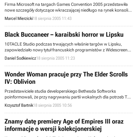
Firma Microsoft na targach Games Convention 2005 przedstawiła
nowe szczegóły dotyczące wkraczającej niedługo na rynek konsoli
Xbox 360. Jedną z najważniejszych informacji jest cena, która dla
Marcel Mierzicki
18 sierpnia 2005 11:43
wersji podstawowej – tak zwany Xbox Core System - wyniesie 299
Euro (1200 PLN), a dla wersji rozszerzonej 399 Euro (1600 PLN).
Black Buccaneer – karaibski horror w Lipsku
10TACLE Studio podczas trwających właśnie targów w Lipsku,
zapowiedziało nowy tytuł francuskich programistów z Widescreen
Games. Jest nim gra Black Buccaneer, horror z dużą dawką akcji i
Daniel Sodkiewicz
18 sierpnia 2005 11:23
domieszką przygodówki, której fabuła przeniesie nas kilka wieków
wstecz na Karaiby. Program zostanie wydany na platformy: PC,
Xbox i PS2, już w drugim kwartale 2006.
Wonder Woman pracuje przy The Elder Scrolls
IV: Oblivion
Przedstawiciele studia developerskiego Bethesda Softworks
poinformowali, że przy nagrywaniu partii wokalnych dla potrzeb The
Elder Scrolls IV: Oblivion zatrudniono aktorkę Lyndę Carter. Taki, a
Krzysztof Bartnik
18 sierpnia 2005 10:56
nie inny tytuł niniejszej wiadomości ma oczywiście swoje
uzasadnienie.
Znamy datę premiery Age of Empires III oraz
informacje o wersji kolekcjonerskiej