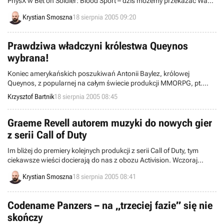
PhysX w Bet on Soldier: Blood Sport – dziś możemy przekazać Wam
kolejne wieści dotyczące tej gry. Niemiecka wersja programu
Krystian Smoszna
18 sierpnia 2005 09:20
uzyskała „złoty” status, a co za tym idzie, powędrowała już do
tłoczni.
Prawdziwa władczyni królestwa Queynos
wybrana!
Koniec amerykańskich poszukiwań Antonii Baylez, królowej
Queynos, z popularnej na całym świecie produkcji MMORPG, pt.
EverQuest II. Została nią Anna Wainscoat, która pochodzi z
Krzysztof Bartnik
18 sierpnia 2005 08:45
Kalifornii, jest graczem i ma różne osiągnięcia w sporcie, tańcu, czy
dziennikarstwie. „Koronacja” wybranej niewiasty odbyła się w
ostatnią sobotę, 13 sierpnia, na imprezie zorganizowanej Las
Graeme Revell autorem muzyki do nowych gier
Vegas.
z serii Call of Duty
Im bliżej do premiery kolejnych produkcji z serii Call of Duty, tym
ciekawsze wieści docierają do nas z obozu Activision. Wczoraj
przedstawiciele koncernu poinformowali o wyborze kompozytora,
Krystian Smoszna
18 sierpnia 2005 08:41
który przygotuje muzykę do nowych odsłon cyklu. Został nim
Graeme Revell.
Codename Panzers – na „trzeciej fazie” się nie
skończy