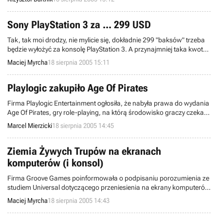
się tworzeniem i wydaniem elektroniczno-rozrywkowych produkcji
bazujących na popularnej na Zachodzie, kolekcjonerskiej grze
karcianej Marvela z superbohaterami w rolach głównych.
Sony PlayStation 3 za ... 299 USD
Tak, tak moi drodzy, nie mylicie się, dokładnie 299 "baksów" trzeba
będzie wyłożyć za konsolę PlayStation 3. A przynajmniej taka kwota
widnieje na stronie serwisu Amazon. Nie wiadomo czy jest to zwykły
Maciej Myrcha
18 sierpnia 2005 15:11
zbieg okoliczności czy czysty "chłyt" marketingowy - na łamach
naszego serwisu możecie znaleźć bowiem świeżutką jeszcze
wiadomość o cenie Xboxa 360, jakby nie było, bezpośredniej
Playlogic zakupiło Age Of Pirates
konkurencji Sony.
Firma Playlogic Entertainment ogłosiła, że nabyła prawa do wydania
Age Of Pirates, gry role-playing, na którą środowisko graczy czeka z
dużym zniecierpliwieniem. Tworzy ją zespół rosyjskich programistów
Marcel Mierzicki
18 sierpnia 2005 14:45
– firma Akella – który ma już spore doświadczenie w pisaniu gier o
tematyce marynistycznej. Spod ich palców wyszły takie tytuły, jak Sea
Dogs, Age of Sail 2 oraz Pirates of the Caribbean.
Ziemia Żywych Trupów na ekranach
komputerów (i konsol)
Firma Groove Games poinformowała o podpisaniu porozumienia ze
studiem Universal dotyczącego przeniesienia na ekrany komputerów
historii opartej o fabułę George A. Romero's Land of the Dead.
Maciej Myrcha
18 sierpnia 2005 14:43
Programiści ze studia Brainbox Games, którzy pracują nad
wspomnianą grą, zaprzęgli do pomocy silnik Unreal, możemy więc