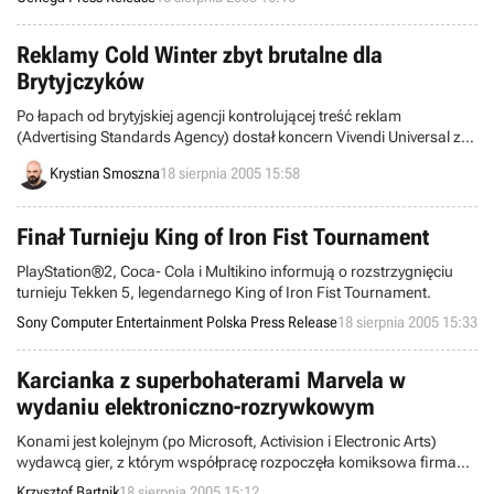
publikowane będą nowe, niezwykle atrakcyjne informacje ze świata
Bard’s Tale: Opowieści Barda, a wszyscy fani gry mogą spodziewać
się sporych niespodzianek.
Reklamy Cold Winter zbyt brutalne dla
Brytyjczyków
Po łapach od brytyjskiej agencji kontrolującej treść reklam
(Advertising Standards Agency) dostał koncern Vivendi Universal za
Cold Winter. Poszło o serię listów elektronicznych, w których można
Krystian Smoszna
18 sierpnia 2005 15:58
było zobaczyć głównego bohatera gry – Andrew Sterlinga –
torturowanego w chińskim więzieniu.
Finał Turnieju King of Iron Fist Tournament
PlayStation®2, Coca- Cola i Multikino informują o rozstrzygnięciu
turnieju Tekken 5, legendarnego King of Iron Fist Tournament.
Sony Computer Entertainment Polska Press Release
18 sierpnia 2005 15:33
Karcianka z superbohaterami Marvela w
wydaniu elektroniczno-rozrywkowym
Konami jest kolejnym (po Microsoft, Activision i Electronic Arts)
wydawcą gier, z którym współpracę rozpoczęła komiksowa firma
Marvel Enterprises. Dzięki zawartemu porozumieniu, Konami zajmie
Krzysztof Bartnik
18 sierpnia 2005 15:12