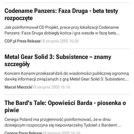
głównie zasługa niesamowitej oprawy graficznej tego produktu.
Codename Panzers: Faza Druga - beta testy
rozpoczęte
Jak poinformował CD Projekt, prace przy lokalizacji Codename
Panzers: Faza Druga dobiegły końca i gra weszła w fazę beta
testów.
CDP.pl Press Release
18 sierpnia 2005 16:26
Metal Gear Solid 3: Subsistence – znamy
szczegóły
Koncern Konami przekazał dziś do wiadomości publicznej ogromną
dawkę informacji związanych z grą Metal Gear Solid 3: Subsistence
– najnowszą ze wspomnianej serii. Tytuł ten jest przeznaczony na
Marcel Mierzicki
18 sierpnia 2005 16:16
platformę PlayStation 2, a nadzór nad produkcją prowadzi znany i
ceniony wśród graczy twórca Hideo Kojima.
The Bard’s Tale: Opowieści Barda - piosenka o
piwie
Cenega Poland ma przyjemność poinformować, że w dniu
dzisiejszym rozpoczyna się niepowtarzalny Tydzień z Bardem!
Począwszy od dziś, na stronie www.cenega.pl codziennie
Cenega Press Release
18 sierpnia 2005 16:16