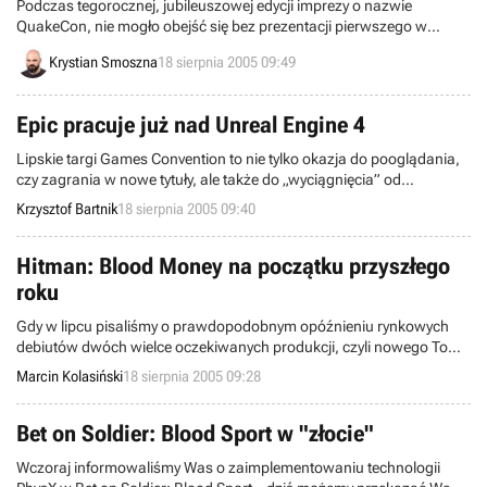
Podczas tegorocznej, jubileuszowej edycji imprezy o nazwie
QuakeCon, nie mogło obejść się bez prezentacji pierwszego w
dziejach id Software filmu stworzonego na podstawie jednej z gier
Krystian Smoszna
18 sierpnia 2005 09:49
tej firmy. Chodzi oczywiście o produkcję Doom, która wejdzie na
ekrany kin 21 października 2005 roku.
Epic pracuje już nad Unreal Engine 4
Lipskie targi Games Convention to nie tylko okazja do pooglądania,
czy zagrania w nowe tytuły, ale także do „wyciągnięcia” od
developerów informacji odnośnie projektów, nad którymi aktualnie
Krzysztof Bartnik
18 sierpnia 2005 09:40
pracują. Tym tropem poszli redaktorzy zachodniego serwisu
Computer and Video Games i dowiedzieli się o... Unreal Engine 4!
Hitman: Blood Money na początku przyszłego
roku
Gdy w lipcu pisaliśmy o prawdopodobnym opóźnieniu rynkowych
debiutów dwóch wielce oczekiwanych produkcji, czyli nowego Tomb
Raidera i czwartego Hitmana, nie mogliśmy podać konkretnych
Marcin Kolasiński
18 sierpnia 2005 09:28
terminów ich wydania. Natomiast dziś dysponujemy szczegółowymi
informacjami odnośnie daty premiery drugiej z w/w pozycji, czyli
Hitman: Blood Money.
Bet on Soldier: Blood Sport w "złocie"
Wczoraj informowaliśmy Was o zaimplementowaniu technologii