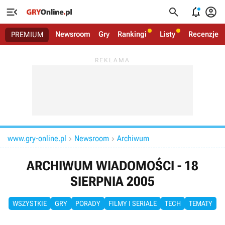




Newsroom
Gry
Rankingi
Listy
Recenzje
PREMIUM
www.gry-online.pl
Newsroom
Archiwum


ARCHIWUM WIADOMOŚCI - 18
SIERPNIA 2005
WSZYSTKIE
GRY
PORADY
FILMY I SERIALE
TECH
TEMATY