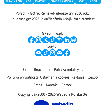
WSZYSTKIE
GRY
PORADY
FILMY I SERIALE
TECH
TEMATY
Poradnik Gothic Remake
Najlepsze gry 2026 roku
Najlepsze gry 2025 roku
Wiedźmin 4
Najbliższe premiery
GRYOnline.pl:
tvgry.pl:
O nas
Regulamin
Polityka redakcyjna
Polityka prywatności
Ustawienia cookies
Reklama
Zespół
Praca
Kontakt
Pomoc
Copyright © 2000 -
2026
Webedia Polska SA