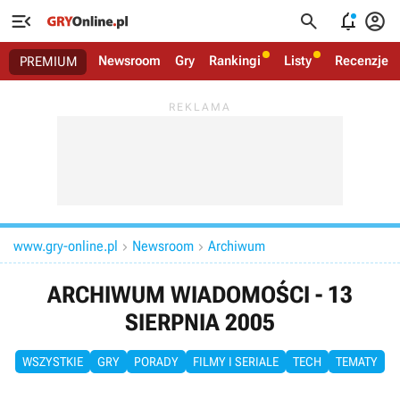




Newsroom
Gry
Rankingi
Listy
Recenzje
PREMIUM
www.gry-online.pl
Newsroom
Archiwum


ARCHIWUM WIADOMOŚCI - 13
SIERPNIA 2005
WSZYSTKIE
GRY
PORADY
FILMY I SERIALE
TECH
TEMATY