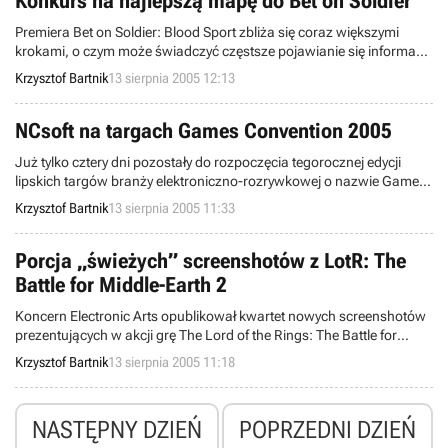
Konkurs na najlepszą mapę do Bet on Soldier
Premiera Bet on Soldier: Blood Sport zbliża się coraz większymi
krokami, o czym może świadczyć częstsze pojawianie się informacji
dot. tegoż tytułu na naszym vortalu, czy też opublikowany ostatnio
Krzysztof Bartnik
13 sierpnia 2005 12:13
beta-test. W końcu firmy stojące za tą pozycją starają się
przyciągnąć do niej jak najwięcej graczy jeszcze przed ukończeniem
prac. W tych działaniach ma pomóc konkurs na najciekawszą mapę
NCsoft na targach Games Convention 2005
do gry.
Już tylko cztery dni pozostały do rozpoczęcia tegorocznej edycji
lipskich targów branży elektroniczno-rozrywkowej o nazwie Games
Convention (odbędą się w dniach 17-20 sierpnia). Tymczasem,
Krzysztof Bartnik
13 sierpnia 2005 11:33
europejski oddział korporacji NCsoft ujawnił, jakie gry zaprezentuje
na swoim stanowisku wszystkim osobom odwiedzającym
opisywaną ekspozycję.
Porcja „świeżych” screenshotów z LotR: The
Battle for Middle-Earth 2
Koncern Electronic Arts opublikował kwartet nowych screenshotów
prezentujących w akcji grę The Lord of the Rings: The Battle for
Middle-Earth 2 - sequel popularnej strategii czasu rzeczywistego
Krzysztof Bartnik
13 sierpnia 2005 11:18
(RTS), bazujący zarówno na kultowej, książkowej trylogii J.R.R.
Tolkiena, jak i na jej kinowych adaptacjach w reżyserii Petera
Jacksona.
NASTĘPNY DZIEŃ
POPRZEDNI DZIEŃ