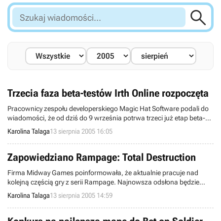

Szukaj
wiadomości...
Trzecia faza beta-testów Irth Online rozpoczęta
Pracownicy zespołu developerskiego Magic Hat Software podali do
wiadomości, że od dziś do 9 września potrwa trzeci już etap beta-
testów produkcji MMOcRPG zatytułowanej Irth Online.
Karolina Talaga
13 sierpnia 2005 16:05
Zapowiedziano Rampage: Total Destruction
Firma Midway Games poinformowała, że aktualnie pracuje nad
kolejną częścią gry z serii Rampage. Najnowsza odsłona będzie
nosić podtytuł Total Destruction i ukaże się w wersji na konsole
Karolina Talaga
13 sierpnia 2005 14:59
PlayStation 2 oraz Nintendo GameCube wiosną 2006 rok, a jej cena
wynosić będzie 19,95 USD.