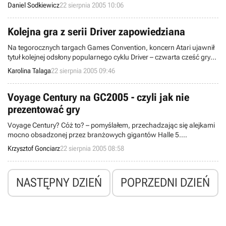
produkt typowo reklamowy, z ulotki można wyczytać sporo
Daniel Sodkiewicz
22 sierpnia 2005 10:06
ciekawych informacji i dowiedzieć się o zaletach nowego tworu firmy
Microsoft.
Kolejna gra z serii Driver zapowiedziana
Na tegorocznych targach Games Convention, koncern Atari ujawnił
tytuł kolejnej odsłony popularnego cyklu Driver – czwarta cześć gry
będzie nosić podtytuł Parallel Lines i ukaże się w wersji na konsole
Karolina Talaga
22 sierpnia 2005 09:46
PlayStation 2 oraz Xbox. A jej premiera jest zaplanowana na marzec
2006 roku.
Voyage Century na GC2005 - czyli jak nie
prezentować gry
Voyage Century? Cóż to? – pomyślałem, przechadzając się alejkami
mocno obsadzonej przez branżowych gigantów Halle 5.
Sąsiadujące z Blizzardem stoisko, zwracające uwagę wiszącymi
Krzysztof Gonciarz
22 sierpnia 2005 08:58
pod sufitem rafandynkami (kogo witam, kogo goszczę?) zdradzało
wyraźne konotacje z karaibskimi wilkami morskimi sprzed kilku
wieków. Zaciekawiony tym niespodziewanym dość przybytkiem,
NASTĘPNY DZIEŃ
POPRZEDNI DZIEŃ
postanowiłem usiąść przy jednym ze stanowisk z odpaloną grą.