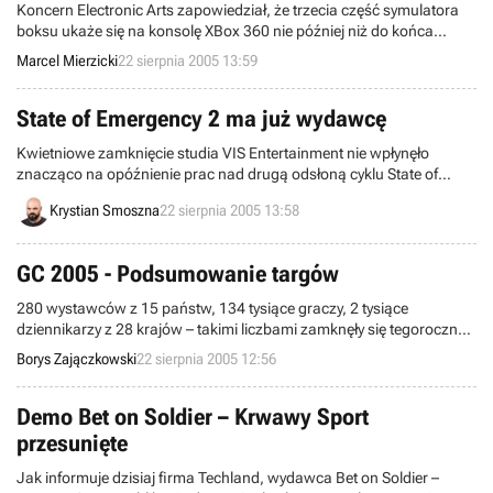
Koncern Electronic Arts zapowiedział, że trzecia część symulatora
boksu ukaże się na konsolę XBox 360 nie później niż do końca
marca przyszłego roku. Do tej pory tytuł ten był zapowiadany jedynie
Marcel Mierzicki
22 sierpnia 2005 13:59
na konsolę PlayStation 3 i posłużył do zaprezentowania jej
możliwości technicznych na targach E3.
State of Emergency 2 ma już wydawcę
Kwietniowe zamknięcie studia VIS Entertainment nie wpłynęło
znacząco na opóźnienie prac nad drugą odsłoną cyklu State of
Emergency. Kilka tygodni później projekt przejęła firma DC Studios,
Krystian Smoszna
22 sierpnia 2005 13:58
która postanowiła grę dokończyć. Wciąż jednak nieznany był
wydawca programu, gotowy do dystrybucji programu na rynku
elektronicznej rozrywki. Aż do teraz...
GC 2005 - Podsumowanie targów
280 wystawców z 15 państw, 134 tysiące graczy, 2 tysiące
dziennikarzy z 28 krajów – takimi liczbami zamknęły się tegoroczne
Games Convention 2005 w Lipsku.
Borys Zajączkowski
22 sierpnia 2005 12:56
Demo Bet on Soldier – Krwawy Sport
przesunięte
Jak informuje dzisiaj firma Techland, wydawca Bet on Soldier –