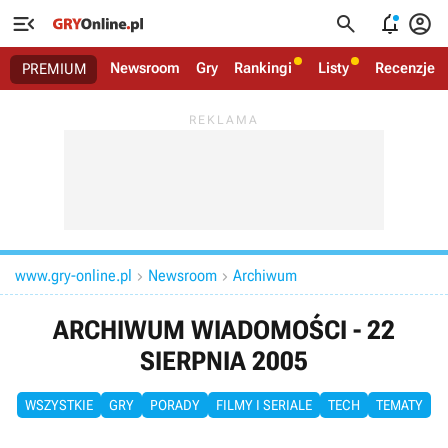




Newsroom
Gry
Rankingi
Listy
Recenzje
PREMIUM
www.gry-online.pl
Newsroom
Archiwum


ARCHIWUM WIADOMOŚCI - 22
SIERPNIA 2005
WSZYSTKIE
GRY
PORADY
FILMY I SERIALE
TECH
TEMATY