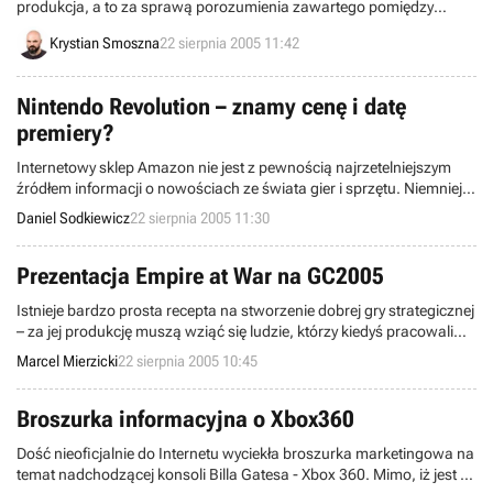
produkcja, a to za sprawą porozumienia zawartego pomiędzy
Blizzard Entertainment oraz Upper Deck Entertainment. Co ciekawe,
Krystian Smoszna
22 sierpnia 2005 11:42
tym razem będzie to gra w całości oparta na programie
komputerowym, dokładniej World of WarCraft.
Nintendo Revolution – znamy cenę i datę
premiery?
Internetowy sklep Amazon nie jest z pewnością najrzetelniejszym
źródłem informacji o nowościach ze świata gier i sprzętu. Niemniej
jednak, fakt rozpoczęcia przez francuski oddział tej firmy zbierania
Daniel Sodkiewicz
22 sierpnia 2005 11:30
przedpremierowych zamówień na nową konsolę firmy Nintendo, jest
zdarzeniem wartym odnotowania.
Prezentacja Empire at War na GC2005
Istnieje bardzo prosta recepta na stworzenie dobrej gry strategicznej
– za jej produkcję muszą wziąć się ludzie, którzy kiedyś pracowali
dla Westwood Studios. Natomiast żeby nie martwić się o rynek zbytu
Marcel Mierzicki
22 sierpnia 2005 10:45
należy akcję osadzić w realiach Gwiezdnych Wojen. Z powyższych
porad skorzystali producenci Empire at War i reakcja fanów podczas
prezentacji tego tytułu na Game Convention mówi sama za siebie –
Broszurka informacyjna o Xbox360
trafili w dziesiątkę.
Dość nieoficjalnie do Internetu wyciekła broszurka marketingowa na
temat nadchodzącej konsoli Billa Gatesa - Xbox 360. Mimo, iż jest to