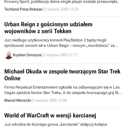
Krwawy Sport, publikacja dema single player została przesunięta.
Techland Press Release
22 sierpnia 2005 12:20
Urban Reign z gościnnym udziałem
wojowników z serii Tekken
Już niedługo użytkownicy konsoli PlayStation 2 będą mogli
spróbować swoich sił w Urban Reign – nowym „mordobiciu” ze
stajni Namco, w którym podejmowany jest temat walk ulicznych.
Krystian Smoszna
22 sierpnia 2005 12:17
Największą ciekawostką związaną z tym tytułem jest zapowiedź
twórców programu, że podczas zmagań zobaczymy dwóch
karateków, znanych dotąd z serii Tekken.
Michael Okuda w zespole tworzącym Star Trek
Online
Firma Perpetual Entertainment ogłosiła na odbywającym się w Las
Vegas zjeździe fanów Star Treka, iż do zespołu tworzącego grę Star
Trek Online dołączył Michael Okuda. Znany doskonale wszystkim
Marcel Mierzicki
22 sierpnia 2005 12:08
fanom serii spec od technologii zadba o jak największą zgodność z
realiami pierwszego produktu MMO osadzonego w uniwersum Star
Treka.
World of WarCraft w wersji karcianej
Już wkrótce do licznego grona „karcianek” dołączy kolejna