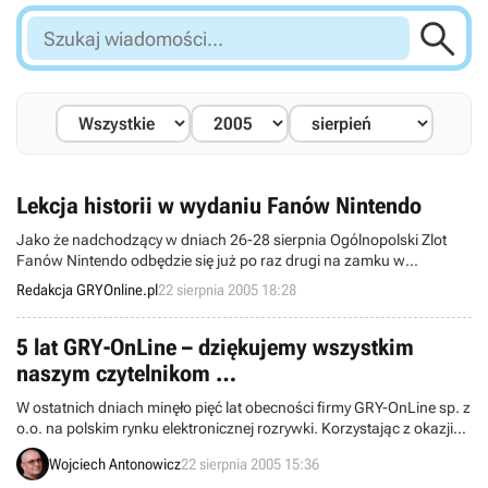

Szukaj
wiadomości...
Lekcja historii w wydaniu Fanów Nintendo
Jako że nadchodzący w dniach 26-28 sierpnia Ogólnopolski Zlot
Fanów Nintendo odbędzie się już po raz drugi na zamku w
Dobczycach koło Krakowa, postanowiliśmy przybliżyć otoczenie, w
Redakcja GRYOnline.pl
22 sierpnia 2005 18:28
którym będzie miała miejsce tegoroczna impreza i podać informację
o możliwościach zakwaterowania się w pobliżu.
5 lat GRY-OnLine – dziękujemy wszystkim
naszym czytelnikom …
W ostatnich dniach minęło pięć lat obecności firmy GRY-OnLine sp. z
o.o. na polskim rynku elektronicznej rozrywki. Korzystając z okazji
chciałbym bardzo mocno podziękować w naszym imieniu
Wojciech Antonowicz
22 sierpnia 2005 15:36
wszystkim osobom, które przyczyniły się do sukcesu GRY-OnLine.