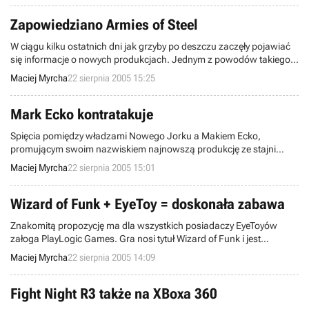
Zapowiedziano Armies of Steel
W ciągu kilku ostatnich dni jak grzyby po deszczu zaczęły pojawiać
się informacje o nowych produkcjach. Jednym z powodów takiego
stanu rzeczy jest oczywiście zakończona wczoraj impreza Game
Maciej Myrcha
22 sierpnia 2005 15:25
Convention, na której swą obecność zaznaczyło także studio
exDream. Programiści tej firmy najwidoczniej upodobali sobie
gatunek RTS, gdyż kolejny ich projekt, Armies of Steel, można
Mark Ecko kontratakuje
właśnie tak zakwalifikować.
Spięcia pomiędzy władzami Nowego Jorku a Makiem Ecko,
promującym swoim nazwiskiem najnowszą produkcję ze stajni
Atari, Marc Ecko's Getting Up: Contents Under Pressure, weszły na
Maciej Myrcha
22 sierpnia 2005 15:01
nowy poziom. Dosłownie kilka dni temu pisaliśmy o ataku na
wspomnianą grę "lobby antygraficiarskiego" a teraz burmistrz NYC
cofnął pozwolenie na organizację imprezy Getting Up Bloc Party.
Wizard of Funk + EyeToy = doskonała zabawa
Znakomitą propozycję ma dla wszystkich posiadaczy EyeToyów
załoga PlayLogic Games. Gra nosi tytuł Wizard of Funk i jest
pierwszą pozycją z gatunku RPG przeznaczoną do współpracy
Maciej Myrcha
22 sierpnia 2005 14:09
właśnie z tym urządzeniem.
Fight Night R3 także na XBoxa 360