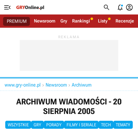




Newsroom
Gry
Rankingi
Listy
Recenzje
PREMIUM
www.gry-online.pl
Newsroom
Archiwum


ARCHIWUM WIADOMOŚCI - 20
SIERPNIA 2005
WSZYSTKIE
GRY
PORADY
FILMY I SERIALE
TECH
TEMATY