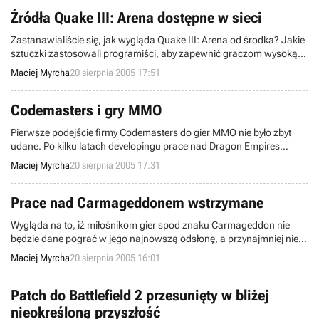
rynku gry Star Wars Battlefront II oraz filmu Star Wars : Episode III
Revenge of the Sith na DVD.
Źródła Quake III: Arena dostępne w sieci
Zastanawialiście się, jak wygląda Quake III: Arena od środka? Jakie
sztuczki zastosowali programiści, aby zapewnić graczom wysoką,
jak na owe czasy, miodność rozgrywki? Teraz te pytania mają
Maciej Myrcha
20 sierpnia 2005 17:51
szansę znaleźć odpowiedzi - kilka dni temu informowaliśmy, iż id
Software przymierza się do upublicznienia kodu źródłowego
wspomnianej gry, teraz kod ten znajduje się już w sieci.
Codemasters i gry MMO
Pierwsze podejście firmy Codemasters do gier MMO nie było zbyt
udane. Po kilku latach developingu prace nad Dragon Empires
zostały zawieszone a Mistrzowie Kodu musieli na chwilę odłożyć
Maciej Myrcha
20 sierpnia 2005 17:31
swoje marzenia o zaistnienia na tym rynku. Aż do teraz, bowiem pod
koniec tego miesiąca rozpoczynają się otwarte beta testy RF Online,
której wydawcą została właśnie firma Codemasters.
Prace nad Carmageddonem wstrzymane
Wygląda na to, iż miłośnikom gier spod znaku Carmageddon nie
będzie dane pograć w jego najnowszą odsłonę, a przynajmniej nie w
najbliższym czasie. Prace nad Carmageddon IV prowadzone były od
Maciej Myrcha
20 sierpnia 2005 16:01
co najmniej dwóch lat a gra miała ukazać się w tym roku w wersjach
na PC, PS2 oraz Xbox.
Patch do Battlefield 2 przesunięty w bliżej
nieokreśloną przyszłość