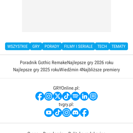
WSZYSTKIE
GRY
PORADY
FILMY I SERIALE
TECH
TEMATY
Poradnik Gothic Remake
Najlepsze gry 2026 roku
Najlepsze gry 2025 roku
Wiedźmin 4
Najbliższe premiery
GRYOnline.pl:
tvgry.pl: