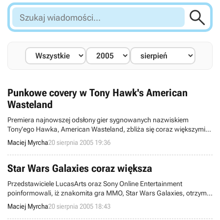

Szukaj
wiadomości...
Punkowe covery w Tony Hawk's American
Wasteland
Premiera najnowszej odsłony gier sygnowanych nazwiskiem
Tony'ego Hawka, American Wasteland, zbliża się coraz większymi
krokami, nic więc dziwnego, iż jej wydawca, firma Activision,
Maciej Myrcha
20 sierpnia 2005 19:36
"podgrzewa atmosferę" wokół niej. Tym razem jako środek
"dopingowy" posłużyła informacja o utworach jakie zaatakują nasze
uszy podczas rozgrywki.
Star Wars Galaxies coraz większa
Przedstawiciele LucasArts oraz Sony Online Entertainment
poinformowali, iż znakomita gra MMO, Star Wars Galaxies, otrzyma
kolejne, trzecie już rozszerzenie, zatytułowane Trials of Obi-Wan.
Maciej Myrcha
20 sierpnia 2005 18:43
Premiera dodatku nastąpi 1 listopada wraz z pojawieniem się na