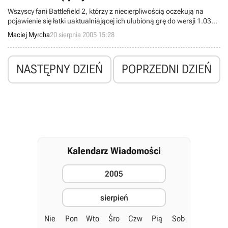
Wszyscy fani Battlefield 2, którzy z niecierpliwością oczekują na
pojawienie się łatki uaktualniającej ich ulubioną grę do wersji 1.03
będą musieli uzbroić się w dodatkową dozę cierpliwości. Jaką? Nie
Maciej Myrcha
20 sierpnia 2005 15:28
wiadomo, ponieważ wspomniany patch, który według zapowiedzi
miał ukazać się pod koniec sierpnia został przełożony na bliżej
nieokreśloną przyszłość.
NASTĘPNY DZIEŃ
POPRZEDNI DZIEŃ
Kalendarz Wiadomości
2005
sierpień
Nie
Pon
Wto
Śro
Czw
Pią
Sob