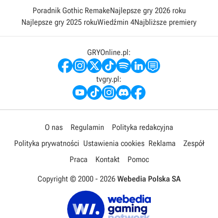
Poradnik Gothic Remake
Najlepsze gry 2026 roku
Najlepsze gry 2025 roku
Wiedźmin 4
Najbliższe premiery
GRYOnline.pl:
tvgry.pl:
O nas
Regulamin
Polityka redakcyjna
Polityka prywatności
Ustawienia cookies
Reklama
Zespół
Praca
Kontakt
Pomoc
Copyright © 2000 -
2026
Webedia Polska SA