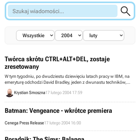

Szukaj
wiadomości...
Twórca skrótu CTRL+ALT+DEL, zostaje
zresetowany
W tym tygodniu, po dwudziestu dziewięciu latach pracy w IBM, na
emeryturę odchodzi David Bradley, jeden z dwunastu techników,
odpowiedzialnych za powstanie pierwszego egzemplarza IBM PC.
Krystian Smoszna
17 lutego 2004 17:59
W tymże komputerze, Bradley zaprogramował m.in. BIOS, ale
międzynarodową sławę przysporzyła mu rzecz zupełnie inna. David
jest bowiem twórcą najczęściej wykorzystywanego skrótu
Batman: Vengeance - wkrótce premiera
klawiaturowego w historii PC, czyli CTRL+ALT+DEL
Cenega Press Release
17 lutego 2004 16:00
Poradnik: The Sims: Balanga