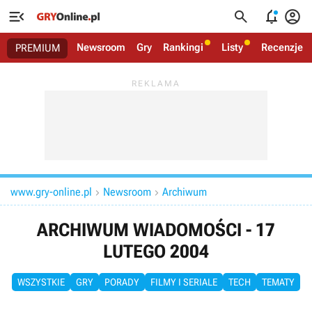




Newsroom
Gry
Rankingi
Listy
Recenzje
PREMIUM
www.gry-online.pl
Newsroom
Archiwum


ARCHIWUM WIADOMOŚCI - 17
LUTEGO 2004
WSZYSTKIE
GRY
PORADY
FILMY I SERIALE
TECH
TEMATY