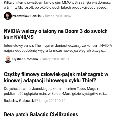
już niecierpliwie na sequel. Co ważne jednak, o popularności serii
Kilka dni temu światkiem fanów gier MMO wstrząsnęła wiadomość
świadczy też aktywność jej miłośników, którzy ciągle tworzą i
o tym, iż Microsoft, po około dwóch latach produkcji obcującego
umieszczają w internecie najróżniejsze, małe i większe, dodatki.
MMOcRPG, Mythica, po prostu ją zawiesił. Oficjalną przyczyną tej
Przemysław Bartula
17 lutego 2004 10:42
Jednym z nich jest właśnie „Slice City”.
decyzji jest mała opłacalność projektu, zważywszy na ilość
istniejących gier MMO oraz tych które mają się ukazać w roku 2004.
Zdaniem wielu fanów, z ostatnim tego typu wydarzeniem mieliśmy
NVIDIA walczy o talony na Doom 3 do swoich
do czynienia, w chwili gdy koncern EA zrezygnował z gry Ultima
kart NV40/45
Online 2. Jednakże krążące tu i ówdzie nieoficjalne informacje
sugerują, że za końcem Mythica może kryć się coś więcej.
Internetowy serwis The Inquirer doniósł wczoraj, że koncern NVIDIA
najprawdopodobniej wygra (a może nawet już wygrał) bitwę o
darmowe talony na grę Doom 3, które mają być dodawane do
Krystian Smoszna
17 lutego 2004 10:10
opakowań z kartami NV40 i NV45.
Czyżby filmowy człowiek-pająk miał zagrać w
kinowej adaptacji hitowego cyklu Thief?
Dotychczas amerykańskiego aktora imieniem Tobey Maguire
publiczność oglądała m.in. w Spider-Man, gdzie wystąpił w roli
głównej, jak również w Wonder Boys (Cudowni chłopcy) i
Radosław Grabowski
17 lutego 2004 10:10
Deconstructing Harry (Przejrzeć Harry’ego). Według ostatnich
wiadomości z renomowanego zachodniego magazynu
elektroniczno-rozrywkowego pt. PC Gamer, rzeczony osobnik
Beta patch Galactic Civilizations