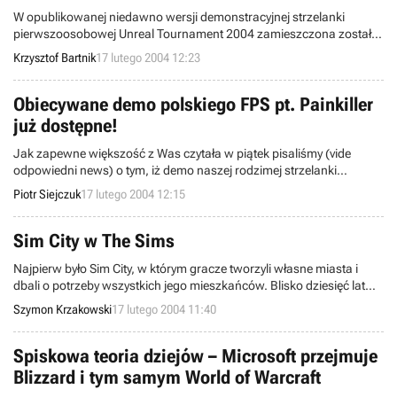
W opublikowanej niedawno wersji demonstracyjnej strzelanki
pierwszoosobowej Unreal Tournament 2004 zamieszczona została
pełna lista map, na których gracze będą mogli rywalizować po
Krzysztof Bartnik
17 lutego 2004 12:23
premierze komercyjnego wydania gry. W sumie, miłośnicy rozgrywki
multiplayer dostaną do dyspozycji aż 105 poziomów (!) – część
przygotowanych całkowicie od podstaw, a także kilkanaście
Obiecywane demo polskiego FPS pt. Painkiller
przerobionych leveli z poprzednich edycji programu.
już dostępne!
Jak zapewne większość z Was czytała w piątek pisaliśmy (vide
odpowiedni news) o tym, iż demo naszej rodzimej strzelanki
pierwszoosobowej noszącej tytuł Painkiller ukaże się w poniedziałek
Piotr Siejczuk
17 lutego 2004 12:15
16 lutego. Tak też się stało. Wczorajszego dnia w godzinach
wieczornych w ogólnoświatowej sieci WWW pojawiła się
demonstracyjna wersja aplikacji pochodząca od programistów z
Sim City w The Sims
grupy People Can Fly.
Najpierw było Sim City, w którym gracze tworzyli własne miasta i
dbali o potrzeby wszystkich jego mieszkańców. Blisko dziesięć lat
później na rynku pojawiło się The Sims, gdzie musieliśmy już
Szymon Krzakowski
17 lutego 2004 11:40
zajmować się pojedynczymi „Simami”. O ile wszystkie części Sim City
przyjęły się dobrze i znalazły swoich miłośników, to The Sims pobił
chyba wszystkie możliwe rekordy popularności i sprzedaży.
Spiskowa teoria dziejów – Microsoft przejmuje
Pojawiające się doń oficjalne dodatki błyskawicznie zajmowały
Blizzard i tym samym World of Warcraft
najwyższe miejsca na listach bestsellerów, a wszyscy fani czekają