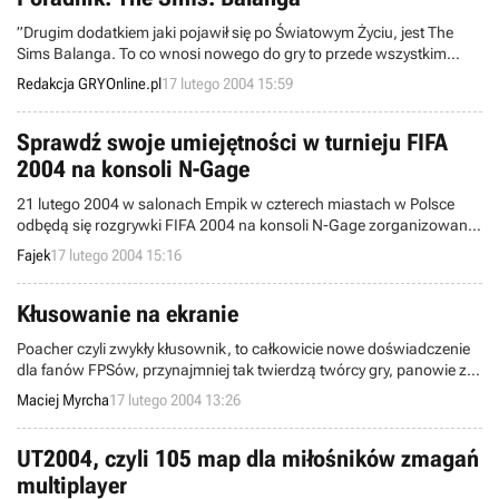
”Drugim dodatkiem jaki pojawił się po Światowym Życiu, jest The
Sims Balanga. To co wnosi nowego do gry to przede wszystkim
możliwość organizowania imprez i zapraszania gości. Umożliwią
Redakcja GRYOnline.pl
17 lutego 2004 15:59
nam to nowo dodane przedmioty, i dekoracje o których między
innymi będzie mowa w tym poradniku. No cóż nudne byłoby życie
naszych simów gdyby tylko mieli pracować, dlatego właśnie powstał
Sprawdź swoje umiejętności w turnieju FIFA
ten dodatek.” - przed wami kolejny poradnik z cyklu The Sims.
2004 na konsoli N-Gage
21 lutego 2004 w salonach Empik w czterech miastach w Polsce
odbędą się rozgrywki FIFA 2004 na konsoli N-Gage zorganizowane
przez firmę Nokia. Udział w zawodach będzie mogło wziąć tylko 160
Fajek
17 lutego 2004 15:16
osób w całej Polsce!
Kłusowanie na ekranie
Poacher czyli zwykły kłusownik, to całkowicie nowe doświadczenie
dla fanów FPSów, przynajmniej tak twierdzą twórcy gry, panowie ze
studia Exileworks Games. Ale oprócz zwykłego polowania na
Maciej Myrcha
17 lutego 2004 13:26
zwierzęta znajdziemy tu także elementy ekonomii, możliwość
zakupu i ulepszania ekwipunku oraz handel.
UT2004, czyli 105 map dla miłośników zmagań
multiplayer