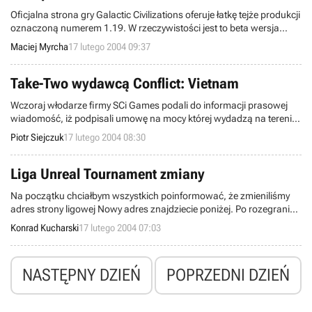
prawdopodobnie zostanie obsadzony w filmowej adaptacji
Oficjalna strona gry Galactic Civilizations oferuje łatkę tejże produkcji
popularnego cyklu Thief (premiera PeCetowej edycji części trzeciej w
oznaczoną numerem 1.19. W rzeczywistości jest to beta wersja
połowie bieżącego roku).
patcha 1.2, który pojawi się już w czwartek. Wraz z jego
Maciej Myrcha
17 lutego 2004 09:37
opublikowaniem dostępna będzie pełna lista poprawek i ulepszeń,
które zawiera ta łatka. Patch 1.2 będzie ostatnią łatą, która zostanie
opublikowana do podstawowej wersji Galactic Civilizations, kolejne
Take-Two wydawcą Conflict: Vietnam
poprawki ukażą się wraz z wydaniem rozszerzenia, Altarian
Wczoraj włodarze firmy SCi Games podali do informacji prasowej
Prophecy.
wiadomość, iż podpisali umowę na mocy której wydadzą na terenie
Ameryki Północnej kolejną część z popularnej serii Conflict - Conflict:
Piotr Siejczuk
17 lutego 2004 08:30
Desert Storm oraz Conflict: Desert Storm II – Back to Baghdad
noszącej podtytuł Vietnam. Drugim partnerem, który przyczyni się do
ukazania się gry na rynku jest korporacja Take-Two Interactive
Liga Unreal Tournament zmiany
Software.
Na początku chciałbym wszystkich poinformować, że zmieniliśmy
adres strony ligowej Nowy adres znajdziecie poniżej. Po rozegraniu
5 kolejki ligowej, którą opisywałem w zeszłym miesiącu znów
Konrad Kucharski
17 lutego 2004 07:03
mieliśmy przerwę, tym razem trwała ona aż miesiąc a
spowodowana była feriami zimowymi. W ciągu tej przerwy tak jak i
poprzednio nastąpiło kilka zmian.
NASTĘPNY DZIEŃ
POPRZEDNI DZIEŃ