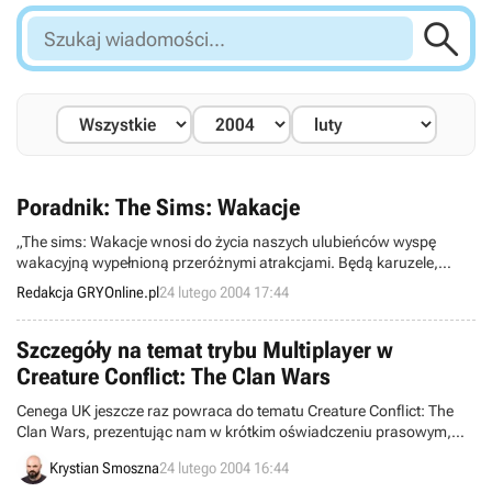

Szukaj
wiadomości...
Poradnik: The Sims: Wakacje
„The sims: Wakacje wnosi do życia naszych ulubieńców wyspę
wakacyjną wypełnioną przeróżnymi atrakcjami. Będą karuzele,
zjeżdżalnie, bałwany ze śniegu, plażowa siatkówka i wiele innych.
Redakcja GRYOnline.pl
24 lutego 2004 17:44
Spotkają tam innych turystów, nawiążą nowe przyjaźnie, nie
zapominając o starych, tym mogą wysłać pocztówkę z
pozdrowieniami czy przywieść pamiątkę z urlopu.” - czyli jak
Szczegóły na temat trybu Multiplayer w
zorganizować wypoczynek simom.
Creature Conflict: The Clan Wars
Cenega UK jeszcze raz powraca do tematu Creature Conflict: The
Clan Wars, prezentując nam w krótkim oświadczeniu prasowym,
zalety tej gry w trybie Multiplayer. Dowiadujemy się z niego, że w
Krystian Smoszna
24 lutego 2004 16:44
pojedynku będzie mogło wziąć udział naraz do czterech graczy,