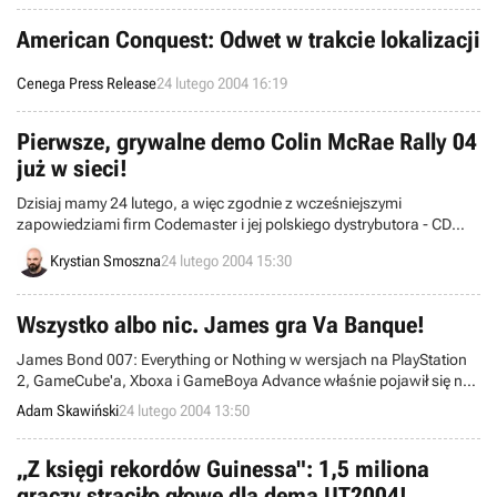
zarówno na jednym komputerze, jak i w sieciach
lokalnych/Internecie.
American Conquest: Odwet w trakcie lokalizacji
Cenega Press Release
24 lutego 2004 16:19
Pierwsze, grywalne demo Colin McRae Rally 04
już w sieci!
Dzisiaj mamy 24 lutego, a więc zgodnie z wcześniejszymi
zapowiedziami firm Codemaster i jej polskiego dystrybutora - CD
Projekt, dzień w którym do sieci trafia pierwsze, grywalne demo
Krystian Smoszna
24 lutego 2004 15:30
Colin McRae Rally 04. Na spragnionego mocnych wrażeń gracza
czeka samochód Citroen Xsara i trzy spośród 48 tras dostępnych w
pełnej wersji programu (USA, Japonia i Finlandia).
Wszystko albo nic. James gra Va Banque!
James Bond 007: Everything or Nothing w wersjach na PlayStation
2, GameCube'a, Xboxa i GameBoya Advance właśnie pojawił się na
polskim rynku. Ceny sugerowane wszystkich wersji nie przekraczają
Adam Skawiński
24 lutego 2004 13:50
200 zł, a oficjalna cena wersji GBA to 119 zł.
„Z księgi rekordów Guinessa": 1,5 miliona
graczy straciło głowę dla dema UT2004!