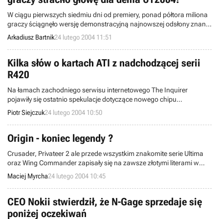
W ciągu pierwszych siedmiu dni od premiery, ponad półtora miliona
graczy ściągnęło wersję demonstracyjną najnowszej odsłony znanej
gry akcji, stworzonej przez zespoły Epic Games Inc. i Digital
Arkadiusz Bartnik
24 lutego 2004 11:51
Extremes, tj. Unreal Tournament 2004. Tym samym wymienione
powyżej demo uplasowało się na pierwszym miejscu listy najczęściej
ściąganych plików ostatnich kilku tygodni.
Kilka słów o kartach ATI z nadchodzącej serii
R420
Na łamach zachodniego serwisu internetowego The Inquirer
pojawiły się ostatnio spekulacje dotyczące nowego chipu
graficznego firmy ATI (obecnego lidera na rynku tego typu
Piotr Siejczuk
24 lutego 2004 10:50
komponentów). Oczywiście chodzi tutaj o model R420, otóż według
redaktorów wspomnianego serwisu firma ATI osiągnęła już
taktowanie typu A12. Oznacza to, iż karty oparte na nowej kości
Origin - koniec legendy ?
gotowe są już do masowej produkcji (na około 2 miesiące wcześniej
Crusader, Privateer 2 ale przede wszystkim znakomite serie Ultima
niż uprzednio planowano).
oraz Wing Commander zapisały się na zawsze złotymi literami w
sercach ich fanów. Są to gry, które można powiedzieć weszły już do
Maciej Myrcha
24 lutego 2004 10:45
panteonu znakomitych tytułów a stworzone zostały przez firmę
Origin. Niestety, wygląda na to, iż do obecnej sytuacji Origin można
zastosować powiedzenie "Źle się dzieje w państwie duńskim".
CEO Nokii stwierdził, że N-Gage sprzedaje się
poniżej oczekiwań