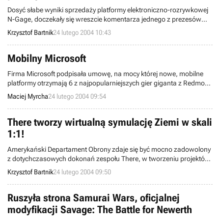
Dosyć słabe wyniki sprzedaży platformy elektroniczno-rozrywkowej
N-Gage, doczekały się wreszcie komentarza jednego z prezesów
korporacji Nokia. Podczas trwania ekspozycji 3GSM World
Krzysztof Bartnik
24 lutego 2004 10:43
Congress we francuskim mieście Cannes, CEO firmy - Jorma Ollila -
w wywiadzie udzielonym dla magazynu Financial Times stwierdził, iż
„wyniki sprzedaży znajdują się w dolnej części pierwotnych planów
Mobilny Microsoft
marketingowych”.
Firma Microsoft podpisała umowę, na mocy której nowe, mobilne
platformy otrzymają 6 z najpopularniejszych gier giganta z Redmont.
Drugą stroną tej umowy jest firma In-Fusio, specjalista w dziedzinie
Maciej Myrcha
24 lutego 2004 09:54
rozrywki mobilnej. Wiadomo już, że platformy napędzane systemami
EGE, ExEn, Java, BREW, Windows' Mobile oraz Symbian otrzymają
Age of Empires 2 Gold Edition, Midtown Madness 3, Zoo Tycoon,
There tworzy wirtualną symulację Ziemi w skali
Banjo-Kazooie Grunty's Revenge, Banjo Pilot, It's Mr Pants i Sabre
1:1!
Wulf.
Amerykański Departament Obrony zdaje się być mocno zadowolony
z dotychczasowych dokonań zespołu There, w tworzeniu projektów
na potrzeby tamtejszej armii. Nic więcej dziwnego, iż powierzył temu
Krzysztof Bartnik
24 lutego 2004 09:50
kalifornijskiemu teamowi przygotowanie kolejnego programu -
wirtualnej symulacji całego globu ziemskiego, w skali 1:1 (!).
Ruszyła strona Samurai Wars, oficjalnej
modyfikacji Savage: The Battle for Newerth