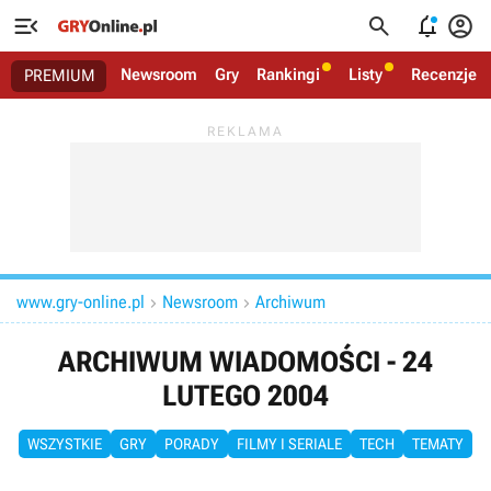




Newsroom
Gry
Rankingi
Listy
Recenzje
PREMIUM
www.gry-online.pl
Newsroom
Archiwum


ARCHIWUM WIADOMOŚCI - 24
LUTEGO 2004
WSZYSTKIE
GRY
PORADY
FILMY I SERIALE
TECH
TEMATY