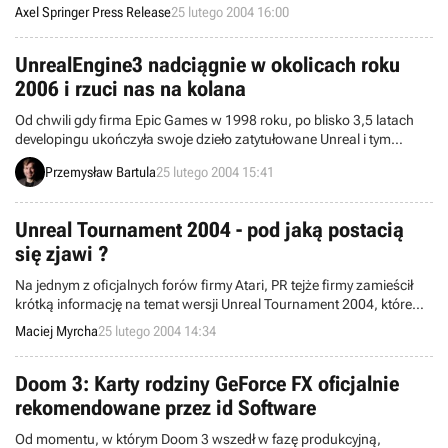
Axel Springer Press Release
25 lutego 2004 16:00
UnrealEngine3 nadciągnie w okolicach roku
2006 i rzuci nas na kolana
Od chwili gdy firma Epic Games w 1998 roku, po blisko 3,5 latach
developingu ukończyła swoje dzieło zatytułowane Unreal i tym
samym zaprezentowała całemu światu swój znakomity engine
Przemysław Bartula
25 lutego 2004 15:41
graficzny, stał się on wyznacznikiem jakości i możliwości w
dziedzinie wizualizacji interaktywnej. Liczni producenci chętnie
wykorzystują kolejne wersje rozwojowe silnika firmy Epic i z dumą
Unreal Tournament 2004 - pod jaką postacią
wymieniają ten fakt jako jeden z podstawowych wyznaczników
się zjawi ?
jakości gry. Należy przyznać, iż Epic osiągnął duży sukces i jest teraz
zamożną firmą, jednakże jak zdradza jeden ze współzałożycieli
Na jednym z oficjalnych forów firmy Atari, PR tejże firmy zamieścił
firmy, Tim Sweeney, nie zamierza ona osiąść na laurach i już
krótką informację na temat wersji Unreal Tournament 2004, które
przygotowuje (ponoć) rewolucyjny silnik graficzny - UnrealEngine3.
pojawią się na półkach sklepowych. Sądząc z popularności dema
Maciej Myrcha
25 lutego 2004 14:34
UT 2004, które bije wszelkie możliwe rekordy, m.in. ilości pobrań,
informacja ta powinna zainteresować także naszych czytelników.
Doom 3: Karty rodziny GeForce FX oficjalnie
rekomendowane przez id Software
Od momentu, w którym Doom 3 wszedł w fazę produkcyjną,