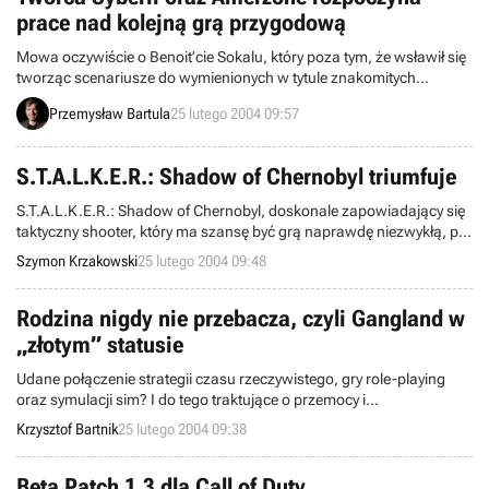
prace nad kolejną grą przygodową
Mowa oczywiście o Benoit’cie Sokalu, który poza tym, że wsławił się
tworząc scenariusze do wymienionych w tytule znakomitych
przygodówek oraz pomagał przy ich tworzeniu, to jest autorem
Przemysław Bartula
25 lutego 2004 09:57
wielu różnorakich dzieł literackich, książek, czy komiksów. Jak
wiemy pierwsza część Syberii wniosła powiew świeżości do tego
gatunku gier i udowodniła, że dobra gra przygodowa może odnieść
S.T.A.L.K.E.R.: Shadow of Chernobyl triumfuje
sukces w dzisiejszych czasach. Obecnie trwają prace nad Syberią II
(oczywiście bierze w ich udział Sokal), a ponadto, jak właśnie się
S.T.A.L.K.E.R.: Shadow of Chernobyl, doskonale zapowiadający się
dowiedzieliśmy, nowy team developerski, White Birds Productions,
taktyczny shooter, który ma szansę być grą naprawdę niezwykłą, po
któremu przewodzi Benoit Sokal, rozpoczął developing gry
raz kolejny potwierdził swój potencjał. Tym razem doceniono go na
Szymon Krzakowski
25 lutego 2004 09:48
zatytułowanej - Lost Paradise.
tegorocznej Konferencji Rosyjskich Producentów Gier
Komputerowych (KRI) - przedstawiciele odpowiedzialnej za tę
produkcję firmy GSC Game World odebrali tam połowę wszystkich
Rodzina nigdy nie przebacza, czyli Gangland w
nagród.
„złotym” statusie
Udane połączenie strategii czasu rzeczywistego, gry role-playing
oraz symulacji sim? I do tego traktujące o przemocy i
zorganizowanej przestępczości? To musi być hit!:) Korporacja
Krzysztof Bartnik
25 lutego 2004 09:38
wydawnicza Whiptail Interactive poinformowała właśnie o
zakończeniu procesu produkcyjnego pełnej wersji Gangland oraz
wysłaniu płyty-matki do tłoczni (status „gold”). Szykuje się niezła
Beta Patch 1.3 dla Call of Duty