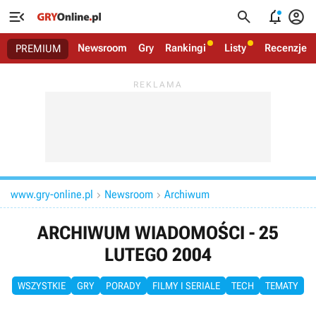




Newsroom
Gry
Rankingi
Listy
Recenzje
PREMIUM
www.gry-online.pl
Newsroom
Archiwum


ARCHIWUM WIADOMOŚCI - 25
LUTEGO 2004
WSZYSTKIE
GRY
PORADY
FILMY I SERIALE
TECH
TEMATY