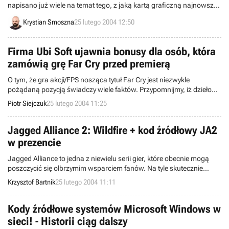
napisano już wiele na temat tego, z jaką kartą graficzną najnowsze
dziecko id Software będzie współpracować najlepiej. Spekulacji i
Krystian Smoszna
25 lutego 2004 12:50
domysłów było bez liku, wszak to właśnie o ten tytuł biły się dwie
czołowe firmy z tego sektora hardware’u: ATI i Nvidia. Przewaga
jednak zawsze była po stronie tego drugiego koncernu, co zresztą
Firma Ubi Soft ujawnia bonusy dla osób, która
często potwierdzał John Carmack, mówiąc iż karty GeForce FX
zamówią grę Far Cry przed premierą
sprawować się będą w Doom 3 wyśmienicie.
O tym, że gra akcji/FPS nosząca tytuł Far Cry jest niezwykle
pożądaną pozycją świadczy wiele faktów. Przypomnijmy, iż dzieło
programistów z Crytek Studios w wersji demo (tryb singleplayer) już
Piotr Siejczuk
25 lutego 2004 11:25
w pierwszym tygodniu bytowania w ogólnoświatowej sieci
informacyjnej zyskało wynik miliona pobrań. A od tamtego czasu
wartość ta nieustannie wzrasta... Tuż przed premierą światło
Jagged Alliance 2: Wildfire + kod źródłowy JA2
dzienne ujrzeć ma także druga wersja interaktywna rzeczonego
w prezencie
tytułu. Tym razem zawierać będzie ona tryb rozgrywki
wieloosobowej, który przynajmniej w moim osobisty przekonaniu
Jagged Alliance to jedna z niewielu serii gier, które obecnie mogą
przyciągnie jeszcze więcej chętnych niż tryb jednoosobowy.
poszczycić się olbrzymim wsparciem fanów. Na tyle skutecznie
przedłużają oni żywotność cyklu, iż już niedługo do sklepów trafi
Krzysztof Bartnik
25 lutego 2004 11:11
ulepszona i wzbogacona druga część owej turowej gry
strategicznej, pt. Jagged Alliance 2: Wildfire. Firma Strategy First
(wydawca) także nie chciała pozostawać dłużna miłośnikom
Kody źródłowe systemów Microsoft Windows w
opisywanego programu, dzięki czemu w pudełku z pełną wersją
sieci! - Historii ciąg dalszy
pojawi się unikatowa niespodzianka. I to przez duże „n”!