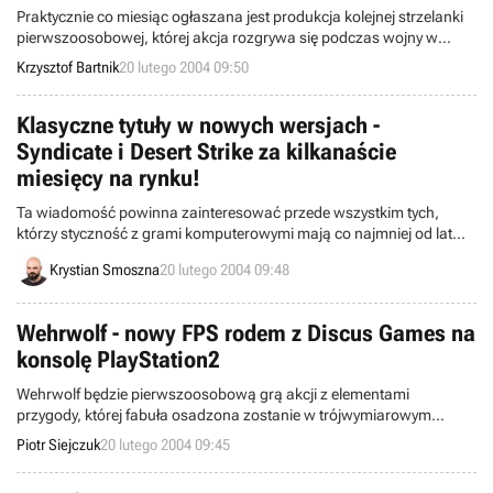
Praktycznie co miesiąc ogłaszana jest produkcja kolejnej strzelanki
pierwszoosobowej, której akcja rozgrywa się podczas wojny w
Wietnamie. Gracze wciąż czekają m.in. na Battlefield: Vietnam, a
Krzysztof Bartnik
20 lutego 2004 09:50
tymczasem wirtualną wersję powyższego konfliktu przygotowuje
także duet Guerrilla - Eidos Interactive. Opisywany program nosi
nazwę ShellShock: Nam '67 i, według zapowiedzi, powinien w pełni
Klasyczne tytuły w nowych wersjach -
oddawać horror oraz okrucieństwo ówczesnych wydarzeń.
Syndicate i Desert Strike za kilkanaście
miesięcy na rynku!
Ta wiadomość powinna zainteresować przede wszystkim tych,
którzy styczność z grami komputerowymi mają co najmniej od lat
dziesięciu. Otóż, znana i lubiana firma Electronic Arts, postanowiła
Krystian Smoszna
20 lutego 2004 09:48
odkurzyć stare i zapomniane już przez większość graczy przeboje i
zrealizować je w nowych wersjach, na miarę XXI wieku.
Wehrwolf - nowy FPS rodem z Discus Games na
konsolę PlayStation2
Wehrwolf będzie pierwszoosobową grą akcji z elementami
przygody, której fabuła osadzona zostanie w trójwymiarowym
świecie II Wojny Światowej. Studio Discus Games zamierza
Piotr Siejczuk
20 lutego 2004 09:45
wykorzystać najnowsze technologie związane z architekturą świata
3D, tak aby ich gra cieszyła najbardziej wymagających graczy.