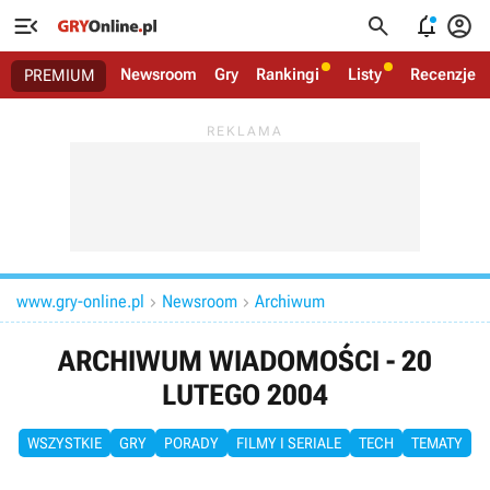




Newsroom
Gry
Rankingi
Listy
Recenzje
PREMIUM
www.gry-online.pl
Newsroom
Archiwum


ARCHIWUM WIADOMOŚCI - 20
LUTEGO 2004
WSZYSTKIE
GRY
PORADY
FILMY I SERIALE
TECH
TEMATY