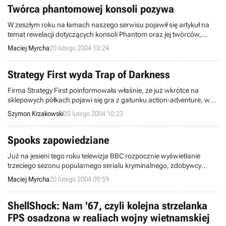
Twórca phantomowej konsoli pozywa
W zeszłym roku na łamach naszego serwisu pojawił się artykuł na
temat rewelacji dotyczących konsoli Phantom oraz jej twórców,
Infinitum Labs, jakie zaprezentowała strona HardOCP. Okazuje się,
Maciej Myrcha
20 lutego 2004 10:24
że sprawa ta ma ciąg dalszy, bowiem Infinitum Labs chce pozwać
do sądu redakcję strony HardOCP za umieszczenie tych informacji w
Internecie.
Strategy First wyda Trap of Darkness
Firma Strategy First poinformowała właśnie, że już wkrótce na
sklepowych półkach pojawi się gra z gatunku action-adventure, w
której akcję obserwować będziemy z rzutu izometrycznego.
Szymon Krzakowski
20 lutego 2004 10:23
Necromania: Trap of Darkness, bo tak się ów tytuł nazywa,
stworzona została już jakiś czas temu przez mało znane studio
Cinemax, ale nie posiadała wydawcy. Wygląda więc na to, że tytuł
Spooks zapowiedziane
ten nadal jest dość dobry, skoro zdecydowano się go wydać, mimo
Już na jesieni tego roku telewizja BBC rozpocznie wyświetlanie
iż jego autorzy nie osiągnęli żadnych większych sukcesów (wespół z
trzeciego sezonu popularnego serialu kryminalnego, zdobywcy
innymi mniejszymi firmami pracowali tylko m.in. nad grami Inquisitor
nagrody BAFTA, Spooks. Również na jesień przewidziana jest
i State of War).
Maciej Myrcha
20 lutego 2004 09:59
premiera gry komputerowej, której fabuła nawiązuje do tego serialu.
Developingiem gry zajęła się firma Gamezlab, wewnętrzne studio
BBC Multimedia a produkt finalny będą mieli szanse ujrzeć
ShellShock: Nam '67, czyli kolejna strzelanka
właściciele PS2, Xboxa i PC.
FPS osadzona w realiach wojny wietnamskiej