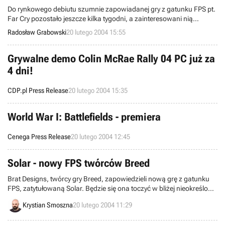
Do rynkowego debiutu szumnie zapowiadanej gry z gatunku FPS pt.
Far Cry pozostało jeszcze kilka tygodni, a zainteresowani nią
użytkownicy na razie zgłębiają tajniki interaktywnej edycji
Radosław Grabowski
20 lutego 2004 15:55
demonstracyjnej. Tymczasem niemiecki reżyser Uwe Boll (właściciel
korporacji Boll KG) planuje w 2005 roku zacząć realizować filmową
adaptację rzeczonej pozycji – następny projekt po The House of the
Grywalne demo Colin McRae Rally 04 PC już za
Dead, jak również Alone in the Dark i BloodRayne oraz Fear Effect
4 dni!
(vide wiadomości wortalu GRY-OnLine z września 2003 i lutego
2004).
CDP.pl Press Release
20 lutego 2004 15:35
World War I: Battlefields - premiera
Cenega Press Release
20 lutego 2004 12:45
Solar - nowy FPS twórców Breed
Brat Designs, twórcy gry Breed, zapowiedzieli nową grę z gatunku
FPS, zatytułowaną Solar. Będzie się ona toczyć w bliżej nieokreślonej
przyszłości, na dwóch planetach Układu Słonecznego: Ziemii i
Krystian Smoszna
20 lutego 2004 11:29
Marsie, oraz Księżycu.