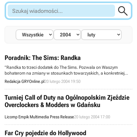

Szukaj
wiadomości...
Poradnik: The Sims: Randka
”Randka to trzeci dodatek do The Sims. Pozwala on Waszym
bohaterom na zmiany w stosunkach towarzyskich, a konkretniej
damsko-męskich. Teraz Simy mogą umawiać się na randki, a kiedy
Redakcja GRYOnline.pl
20 lutego 2004 19:50
będą mieli ochotę się pocałować będą mogli to zrobić na różne
sposoby: romantycznie, namiętnie w powietrze czy w policzek. Nie
muszą też rozmawiać tylko o zainteresowaniach, tak jak do tej pory,
Turniej Call of Duty na Ogólnopolskim Zjeździe
mogą całkiem swobodnie poplotkować na czyjś temat.” - następny
Overclockers & Modders w Gdańsku
poradnik z serii The Sims.
Licomp Empik Multimedia Press Release
20 lutego 2004 17:00
Far Cry pojedzie do Hollywood