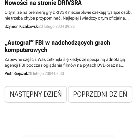
Nowości na stronie DRIV3RA
O tym, że na premierę gry DRIV3R niecierpliwie czekają tysiące osób,
nie trzeba chyba przypominać. Najlepiej świadczy o tym oficjalna
strona internetowa tejże produkcji, którą całkiem niedawno
Szymon Krzakowski
20 lutego 2004 09:22
odwiedziło pół miliona ludzi (vide odpowiedni news). Ta właśnie
strona została wczoraj zaktualizowana i wzbogacona o kilka
naprawdę bardzo ciekawych elementów.
„Autograf” FBI w nadchodzących grach
komputerowych
Zapewne część z Was zetknęła się kiedyś ze specjalną adnotacją
agencji FBI podczas oglądania filmów na płytach DVD oraz na
kasetach typu VHS? Otóż moi drodzy takowa wiadomość w
Piotr Siejczuk
20 lutego 2004 08:30
niedalekiej przyszłości (najprawdopodobniej jeszcze w tym roku)
znajdzie się również na nośnikach CD oraz w grach video. Kilku
znanych wydawców i grup związanych z branżą elektroniczno-
NASTĘPNY DZIEŃ
POPRZEDNI DZIEŃ
rozrywkową z USA już dzisiaj potwierdziło, iż najnowsze produkty
pochodzące z ich siedzib posiądą rzeczoną wiadomość.