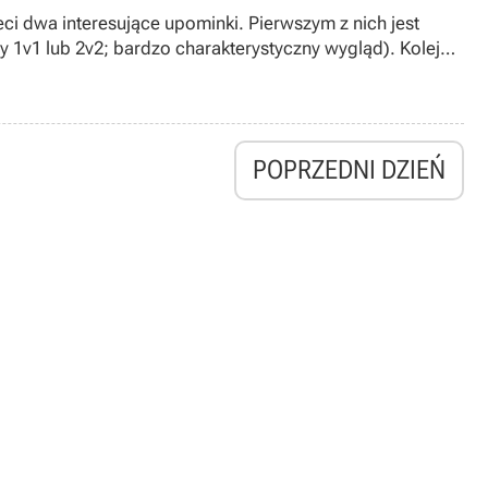
ci dwa interesujące upominki. Pierwszym z nich jest
y 1v1 lub 2v2; bardzo charakterystyczny wygląd). Kolejny
tawione scenki zostały ułożone specjalnie z okazji
POPRZEDNI DZIEŃ