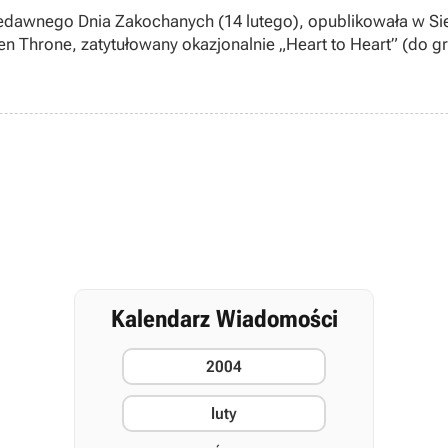
iedawnego Dnia Zakochanych (14 lutego), opublikowała w Sie
en Throne, zatytułowany okazjonalnie „Heart to Heart” (do gr
chodzącej produkcji MMOcRPG, tj. World of WarCraft (przeds
apeta na windowsowy Pulpit.
Kalendarz Wiadomości
2004
luty