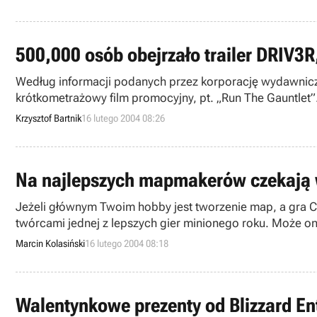
500,000 osób obejrzało trailer DRIV3R
Według informacji podanych przez korporację wydawniczą A
krótkometrażowy film promocyjny, pt. „Run The Gauntlet”
powinna trafić do sklepów pierwszego dnia czerwca bie
Krzysztof Bartnik
16 lutego 2004 08:26
Na najlepszych mapmakerów czekają 
Jeżeli głównym Twoim hobby jest tworzenie map, a gra Cal
twórcami jednej z lepszych gier minionego roku. Może o
Marcin Kolasiński
16 lutego 2004 08:18
Walentynkowe prezenty od Blizzard En