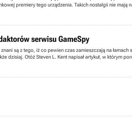
ynkowej premiery tego urządzenia. Takich nostalgii nie mają
 niezwykle ważne porozumienie marketingowe z instytucją me
m i wszystkich aspektach z nią związanych (witryna pełniąca
redaktorów serwisu GameSpy
ni są z tego, iż co pewien czas zamieszczają na łamach swo
kże dzisiaj. Otóż Steven L. Kent napisał artykuł, w którym po
tutaj o urządzenie znane wszystkim, jako Xbox.