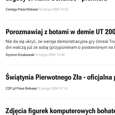
Cenega Press Release
16 lutego 2004 14:55
Porozmawiaj z botami w demie UT 20
Nie da się ukryć, że wersja demonstracyjna gry Unreal T
dni walczą już ze sobą (przypominam o postawionym na G
Dla nich ciekawa okaże się możliwość komunikacji głosow
Szymon Krzakowski
16 lutego 2004 13:40
Świątynia Pierwotnego Zła - oficjalna 
CDP.pl Press Release
16 lutego 2004 13:14
Zdjęcia figurek komputerowych bohat