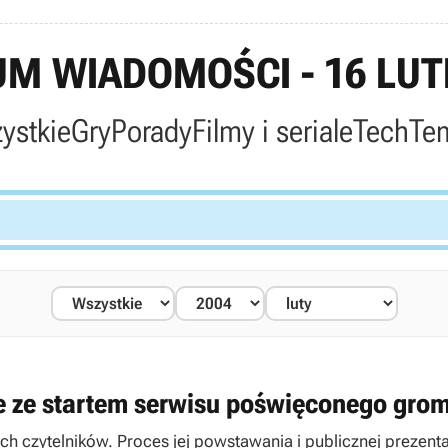
M WIADOMOŚCI - 16 LUT
ystkie
Gry
Porady
Filmy i seriale
Tech
Te
e ze startem serwisu poświęconego gro
zych czytelników. Proces jej powstawania i publicznej prezen