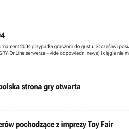
04
ournament 2004 przypadła graczom do gustu. Szczęśliwi posi
RY-OnLine serwerze – vide odpowiedni news) i ciągle nie ma
ej z botami.
polska strona gry otwarta
erów pochodzące z imprezy Toy Fair