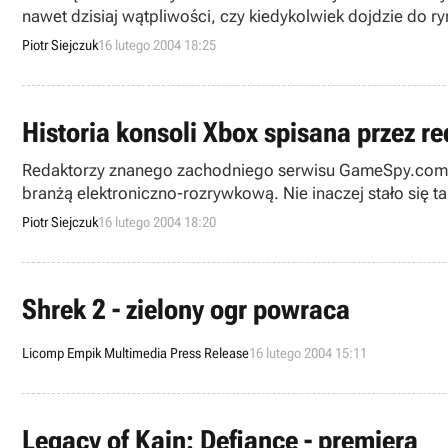
nawet dzisiaj wątpliwości, czy kiedykolwiek dojdzie do r
dzisiaj do informacji publicznej wiadomość, iż zawarli
Piotr Siejczuk
16 lutego 2004 18:25
życia serwisu internetowego traktującego konsoli Phanto
konsoli Microsoftu).
Historia konsoli Xbox spisana przez 
Redaktorzy znanego zachodniego serwisu GameSpy.com zna
branżą elektroniczno-rozrywkową. Nie inaczej stało się ta
Microsoft. Nie trudno jest, więc domyśleć się, iż chodzi 
Piotr Siejczuk
16 lutego 2004 18:20
Shrek 2 - zielony ogr powraca
Licomp Empik Multimedia Press Release
16 lutego 2004 15:11
Legacy of Kain: Defiance - premiera