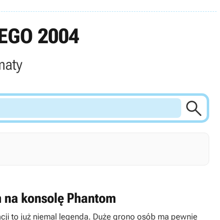
EGO 2004
maty

m na konsolę Phantom
tacji to już niemal legenda. Duże grono osób ma pewnie