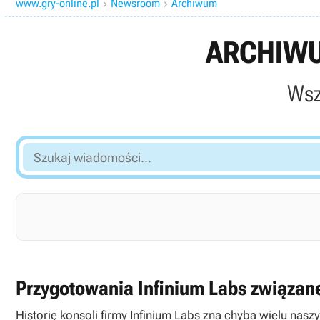
www.gry-online.pl
Newsroom
Archiwum


ARCHIWU
Wsz
Szukaj
wiadomości...
Przygotowania Infinium Labs związan
Historię konsoli firmy Infinium Labs zna chyba wielu nas