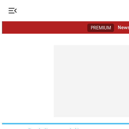

New
PREMIUM