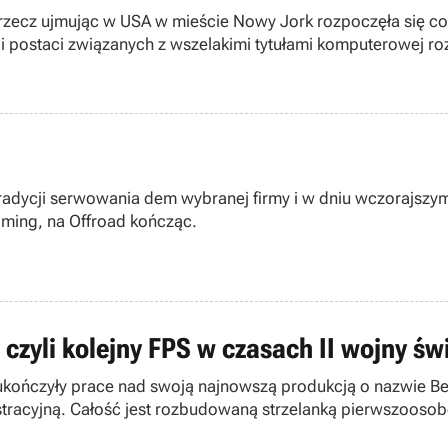
 rzecz ujmując w USA w mieście Nowy Jork rozpoczęła się c
w i postaci związanych z wszelakimi tytułami komputerowej 
ych figurek jeszcze przez cały tydzień.
tradycji serwowania dem wybranej firmy i w dniu wczorajszy
oming, na Offroad kończąc.
czyli kolejny FPS w czasach II wojny św
t ukończyły prace nad swoją najnowszą produkcją o nazwie B
tracyjną. Całość jest rozbudowaną strzelanką pierwszoosobo