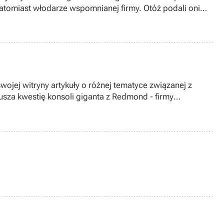
 natomiast włodarze wspomnianej firmy. Otóż podali oni
dialną 2Advanced Studios. Dotyczy ono powołaniem do
 podobną funkcję jak serwis Xbox Live w przypadku
jej witryny artykuły o różnej tematyce związanej z
rusza kwestię konsoli giganta z Redmond - firmy