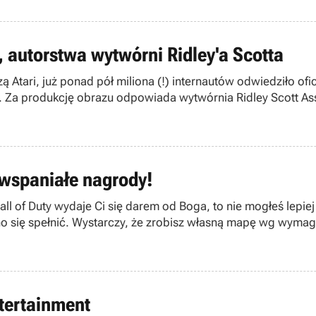
, autorstwa wytwórni Ridley'a Scotta
tari, już ponad pół miliona (!) internautów odwiedziło ofic
. Za produkcję obrazu odpowiada wytwórnia Ridley Scott As
żącego roku.
wspaniałe nagrody!
l of Duty wydaje Ci się darem od Boga, to nie mogłeś lepiej
no się spełnić. Wystarczy, że zrobisz własną mapę wg wymag
tertainment