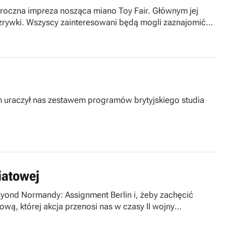
oroczna impreza nosząca miano Toy Fair. Głównym jej
rozrywki. Wszyscy zainteresowani będą mogli zaznajomić
m uraczył nas zestawem programów brytyjskiego studia
iatowej
eyond Normandy: Assignment Berlin i, żeby zachęcić
wą, której akcja przenosi nas w czasy II wojny