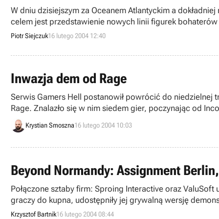
W dniu dzisiejszym za Oceanem Atlantyckim a dokładniej
celem jest przedstawienie nowych linii figurek bohateró
się z produktami firm zajmujących się tworzeniem rzeczon
Piotr Siejczuk
16 lutego 2004 12:40
Inwazja dem od Rage
Serwis Gamers Hell postanowił powrócić do niedzielnej 
Rage. Znalazło się w nim siedem gier, poczynając od Inc
Krystian Smoszna
16 lutego 2004 10:03
Beyond Normandy: Assignment Berlin, 
Połączone sztaby firm: Sproing Interactive oraz ValuSof
graczy do kupna, udostępniły jej grywalną wersję demons
światowej.
Krzysztof Bartnik
16 lutego 2004 08:44