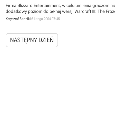
Firma Blizzard Entertainment, w celu umilenia graczom n
dodatkowy poziom do pełnej wersji Warcraft III: The Froz
prezent stanowi całkiem obszerna galeria screenów z nad
Krzysztof Bartnik
16 lutego 2004 07:45
Walentynek), wśród których obecna jest również jedna t
NASTĘPNY DZIEŃ