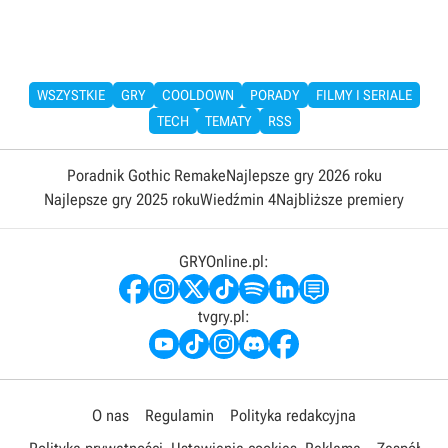
WSZYSTKIE
GRY
COOLDOWN
PORADY
FILMY I SERIALE
TECH
TEMATY
RSS
Poradnik Gothic Remake
Najlepsze gry 2026 roku
Najlepsze gry 2025 roku
Wiedźmin 4
Najbliższe premiery
GRYOnline.pl:
tvgry.pl:
O nas
Regulamin
Polityka redakcyjna