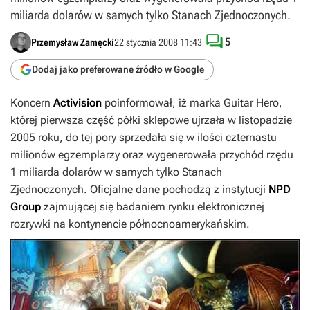
miliarda dolarów w samych tylko Stanach Zjednoczonych.

5
Przemysław Zamęcki
22 stycznia 2008 11:43
Dodaj jako preferowane źródło w Google
Koncern
Activision
poinformował, iż marka
Guitar Hero
,
której pierwsza część półki sklepowe ujrzała w listopadzie
2005 roku, do tej pory sprzedała się w ilości czternastu
milionów egzemplarzy oraz wygenerowała przychód rzędu
1 miliarda dolarów w samych tylko Stanach
Zjednoczonych. Oficjalne dane pochodzą z instytucji
NPD
Group
zajmującej się badaniem rynku elektronicznej
rozrywki na kontynencie północnoamerykańskim.