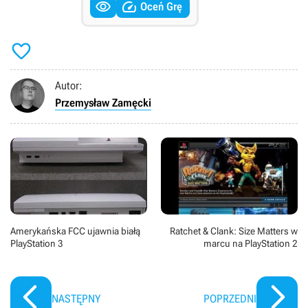


Oceń Grę

Autor:
Przemysław Zamęcki
Amerykańska FCC ujawnia białą
Ratchet & Clank: Size Matters w
PlayStation 3
marcu na PlayStation 2
NASTĘPNY
POPRZEDNI