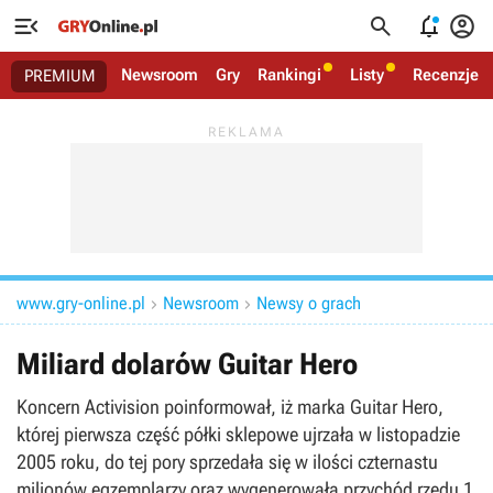




Newsroom
Gry
Rankingi
Listy
Recenzje
PREMIUM
www.gry-online.pl
Newsroom
Newsy o grach


Miliard dolarów Guitar Hero
Koncern Activision poinformował, iż marka Guitar Hero,
której pierwsza część półki sklepowe ujrzała w listopadzie
2005 roku, do tej pory sprzedała się w ilości czternastu
milionów egzemplarzy oraz wygenerowała przychód rzędu 1