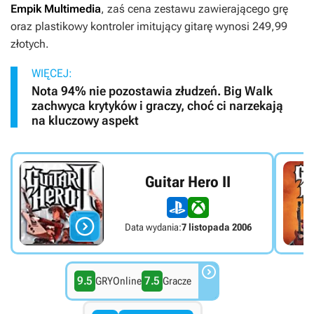
Empik Multimedia
, zaś cena zestawu zawierającego grę
oraz plastikowy kontroler imitujący gitarę wynosi 249,99
złotych.
WIĘCEJ:
Nota 94% nie pozostawia złudzeń. Big Walk
zachwyca krytyków i graczy, choć ci narzekają
na kluczowy aspekt
Guitar Hero II

Data wydania:
7 listopada 2006

9.5
7.5
GRYOnline
Gracze