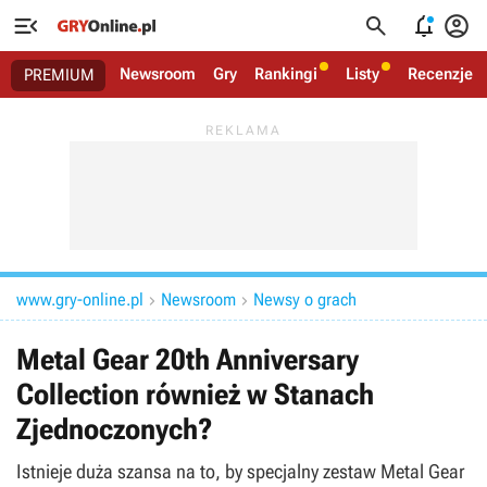




Newsroom
Gry
Rankingi
Listy
Recenzje
PREMIUM
www.gry-online.pl
Newsroom
Newsy o grach


Metal Gear 20th Anniversary
Collection również w Stanach
Zjednoczonych?
Istnieje duża szansa na to, by specjalny zestaw Metal Gear