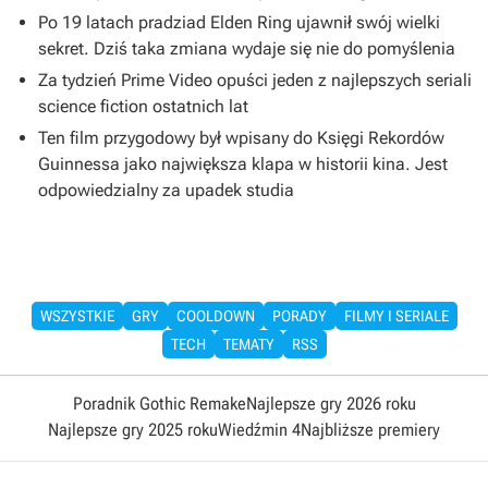
Po 19 latach pradziad Elden Ring ujawnił swój wielki
sekret. Dziś taka zmiana wydaje się nie do pomyślenia
Za tydzień Prime Video opuści jeden z najlepszych seriali
science fiction ostatnich lat
Ten film przygodowy był wpisany do Księgi Rekordów
Guinnessa jako największa klapa w historii kina. Jest
odpowiedzialny za upadek studia
WSZYSTKIE
GRY
COOLDOWN
PORADY
FILMY I SERIALE
TECH
TEMATY
RSS
Poradnik Gothic Remake
Najlepsze gry 2026 roku
Najlepsze gry 2025 roku
Wiedźmin 4
Najbliższe premiery