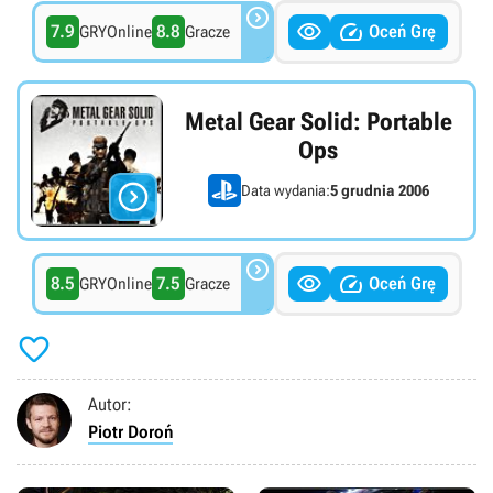



7.9
8.8
Oceń Grę
GRYOnline
Gracze
Metal Gear Solid: Portable
Ops

Data wydania:
5 grudnia 2006



8.5
7.5
Oceń Grę
GRYOnline
Gracze

Autor:
Piotr Doroń