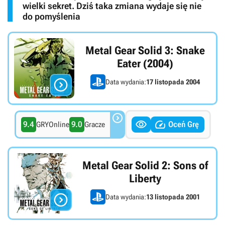
wielki sekret. Dziś taka zmiana wydaje się nie
do pomyślenia
Metal Gear Solid 3: Snake
Eater (2004)

Data wydania:
17 listopada 2004



9.4
9.0
Oceń Grę
GRYOnline
Gracze
Metal Gear Solid 2: Sons of
Liberty

Data wydania:
13 listopada 2001