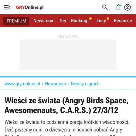




Newsroom
Gry
Rankingi
Listy
Recenzje
PREMIUM
www.gry-online.pl
Newsroom
Newsy o grach


Wieści ze świata (Angry Birds Space,
Awesomenauts, C.A.R.S.) 27/3/12
Wieści ze świata to codzienna porcja krótkich wiadomości.
Dziś piszemy m.in. o dziesięciu milionach pobrań Angry