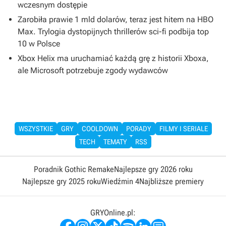
wczesnym dostępie
Zarobiła prawie 1 mld dolarów, teraz jest hitem na HBO
Max. Trylogia dystopijnych thrillerów sci-fi podbija top
10 w Polsce
Xbox Helix ma uruchamiać każdą grę z historii Xboxa,
ale Microsoft potrzebuje zgody wydawców
WSZYSTKIE
GRY
COOLDOWN
PORADY
FILMY I SERIALE
TECH
TEMATY
RSS
Poradnik Gothic Remake
Najlepsze gry 2026 roku
Najlepsze gry 2025 roku
Wiedźmin 4
Najbliższe premiery
GRYOnline.pl: