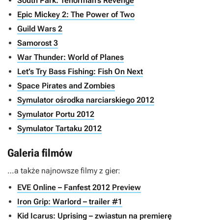
South Park: Tenorman’s Revenge
Epic Mickey 2: The Power of Two
Guild Wars 2
Samorost 3
War Thunder: World of Planes
Let’s Try Bass Fishing: Fish On Next
Space Pirates and Zombies
Symulator ośrodka narciarskiego 2012
Symulator Portu 2012
Symulator Tartaku 2012
Galeria filmów
…a także najnowsze filmy z gier:
EVE Online – Fanfest 2012 Preview
Iron Grip: Warlord – trailer #1
Kid Icarus: Uprising – zwiastun na premierę