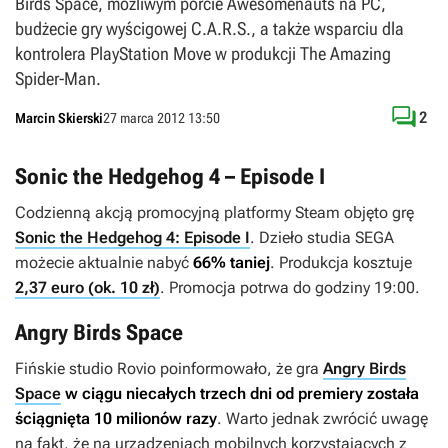
Birds Space, możliwym porcie Awesomenauts na PC,
budżecie gry wyścigowej C.A.R.S., a także wsparciu dla
kontrolera PlayStation Move w produkcji The Amazing
Spider-Man.

2
Marcin Skierski
27 marca 2012 13:50
Sonic the Hedgehog 4 – Episode I
Codzienną akcją promocyjną platformy Steam objęto grę
Sonic the Hedgehog 4: Episode I
. Dzieło studia SEGA
możecie aktualnie nabyć
66% taniej
. Produkcja kosztuje
2,37 euro (ok. 10 zł)
. Promocja potrwa do godziny 19:00.
Angry Birds Space
Fińskie studio Rovio poinformowało, że gra
Angry Birds
Space
w ciągu niecałych trzech dni od premiery została
ściągnięta 10 milionów razy
. Warto jednak zwrócić uwagę
na fakt, że na urządzeniach mobilnych korzystających z