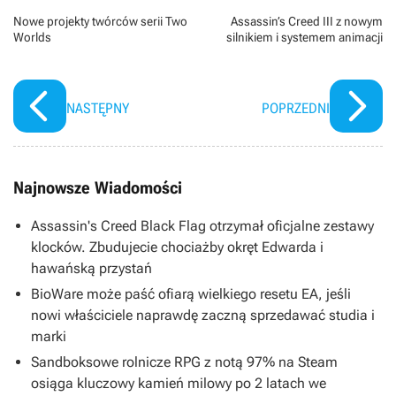
Nowe projekty twórców serii Two
Assassin’s Creed III z nowym
Worlds
silnikiem i systemem animacji
NASTĘPNY
POPRZEDNI
Najnowsze Wiadomości
Assassin's Creed Black Flag otrzymał oficjalne zestawy
klocków. Zbudujecie chociażby okręt Edwarda i
hawańską przystań
BioWare może paść ofiarą wielkiego resetu EA, jeśli
nowi właściciele naprawdę zaczną sprzedawać studia i
marki
Sandboksowe rolnicze RPG z notą 97% na Steam
osiąga kluczowy kamień milowy po 2 latach we