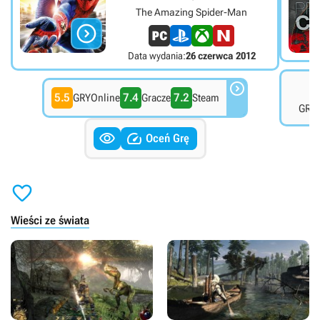
The Amazing Spider-Man

Data wydania:
26 czerwca 2012

8
5.5
7.4
7.2
GRYOnline
Gracze
Steam
GRYO


Oceń Grę

Wieści ze świata