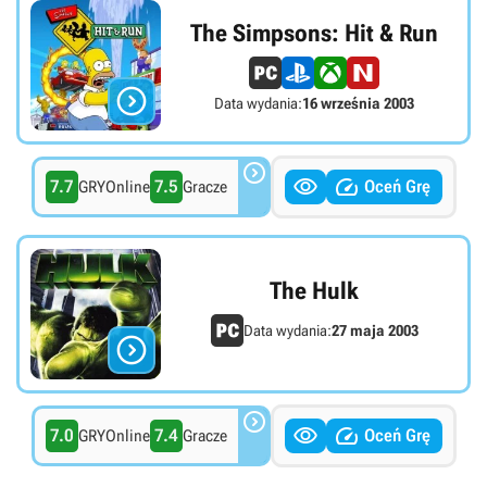
The Simpsons: Hit & Run

Data wydania:
16 września 2003



7.7
7.5
Oceń Grę
GRYOnline
Gracze
The Hulk
Data wydania:
27 maja 2003




7.0
7.4
Oceń Grę
GRYOnline
Gracze