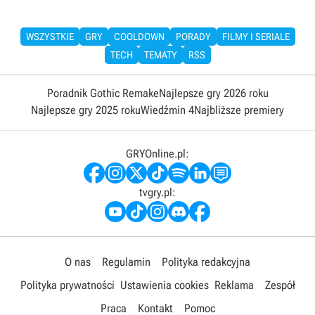
WSZYSTKIE
GRY
COOLDOWN
PORADY
FILMY I SERIALE
TECH
TEMATY
RSS
Poradnik Gothic Remake
Najlepsze gry 2026 roku
Najlepsze gry 2025 roku
Wiedźmin 4
Najbliższe premiery
GRYOnline.pl:
tvgry.pl:
O nas
Regulamin
Polityka redakcyjna
Polityka prywatności
Ustawienia cookies
Reklama
Zespół
Praca
Kontakt
Pomoc