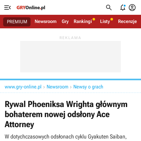




Newsroom
Gry
Rankingi
Listy
Recenzje
PREMIUM
www.gry-online.pl
Newsroom
Newsy o grach


Rywal Phoeniksa Wrighta głównym
bohaterem nowej odsłony Ace
Attorney
W dotychczasowych odsłonach cyklu Gyakuten Saiban,