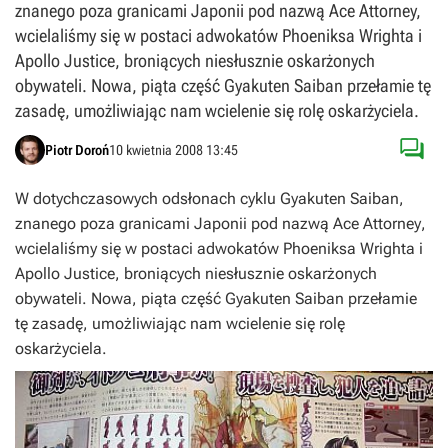
znanego poza granicami Japonii pod nazwą Ace Attorney,
wcielaliśmy się w postaci adwokatów Phoeniksa Wrighta i
Apollo Justice, broniących niesłusznie oskarżonych
obywateli. Nowa, piąta część Gyakuten Saiban przełamie tę
zasadę, umożliwiając nam wcielenie się rolę oskarżyciela.

Piotr Doroń
10 kwietnia 2008 13:45
W dotychczasowych odsłonach cyklu
Gyakuten Saiban
,
znanego poza granicami Japonii pod nazwą
Ace Attorney
,
wcielaliśmy się w postaci adwokatów Phoeniksa Wrighta i
Apollo Justice, broniących niesłusznie oskarżonych
obywateli. Nowa, piąta część
Gyakuten Saiban
przełamie
tę zasadę, umożliwiając nam wcielenie się rolę
oskarżyciela.