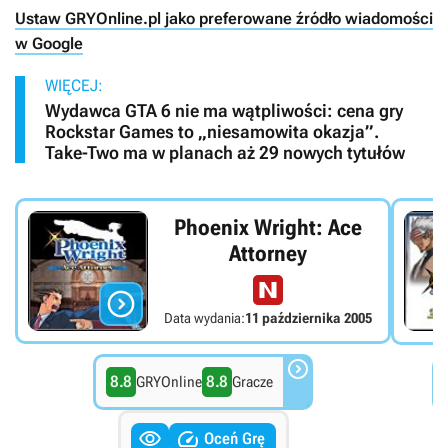
Ustaw GRYOnline.pl jako preferowane źródło wiadomości
w Google
WIĘCEJ:
Wydawca GTA 6 nie ma wątpliwości: cena gry
Rockstar Games to „niesamowita okazja”.
Take-Two ma w planach aż 29 nowych tytułów
Phoenix Wright: Ace
Attorney

Data wydania:
11 października 2005

8.8
8.8
GRYOnline
Gracze


Oceń Grę