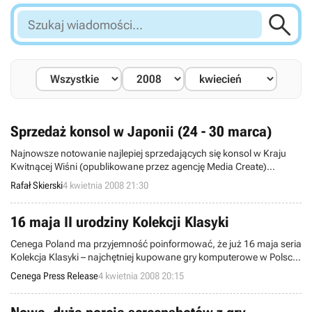

Szukaj
wiadomości...
Sprzedaż konsol w Japonii (24 - 30 marca)
Najnowsze notowanie najlepiej sprzedających się konsol w Kraju
Kwitnącej Wiśni (opublikowane przez agencję Media Create)
przyniosło spodziewaną zmianę lidera. Handheld Nintendo musiał
Rafał Skierski
4 kwietnia 2008 21:30
ustąpić pola PSP, które tym razem było bezkonkurencyjne.
16 maja II urodziny Kolekcji Klasyki
Cenega Poland ma przyjemność poinformować, że już 16 maja seria
Kolekcja Klasyki – najchętniej kupowane gry komputerowe w Polsce!
- będzie obchodzić swoje drugie urodziny! Przygotujcie się na
Cenega Press Release
4 kwietnia 2008 20:15
mnóstwo nowych, doskonałych gier oraz liczne atrakcje związane z
tym wydarzeniem.