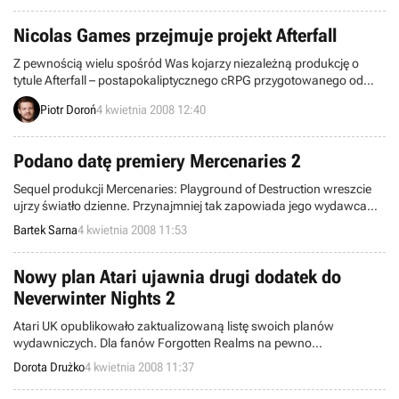
Nicolas Games przejmuje projekt Afterfall
Z pewnością wielu spośród Was kojarzy niezależną produkcję o
tytule Afterfall – postapokaliptycznego cRPG przygotowanego od
ponad trzech lat przez polską grupę zapaleńców, ukrywającą się
Piotr Doroń
4 kwietnia 2008 12:40
pod nazwą Intoxicate Interactive. Od dzisiaj wiemy już oficjalnie, że
produkt ów zostanie wydany jako pełnoprawna produkcja.
Podano datę premiery Mercenaries 2
Sequel produkcji Mercenaries: Playground of Destruction wreszcie
ujrzy światło dzienne. Przynajmniej tak zapowiada jego wydawca
EA.
Bartek Sarna
4 kwietnia 2008 11:53
Nowy plan Atari ujawnia drugi dodatek do
Neverwinter Nights 2
Atari UK opublikowało zaktualizowaną listę swoich planów
wydawniczych. Dla fanów Forgotten Realms na pewno
najważniejszą wiadomością jest zapowiedź wydania drugiego
Dorota Drużko
4 kwietnia 2008 11:37
dodatku do znakomitego RPG ze stajni Obsidian - Neverwinter
Nights 2. Niestety na dzień dzisiejszy oprócz tego, że ma się ukazać