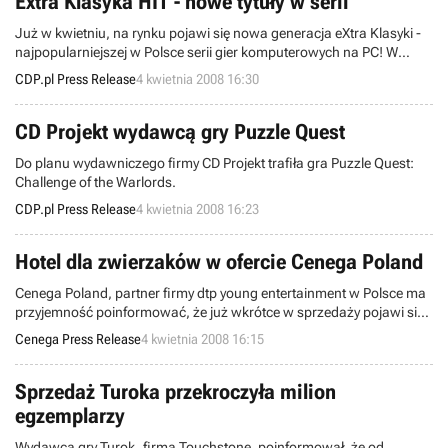
Extra Klasyka HIT - nowe tytuły w serii
Już w kwietniu, na rynku pojawi się nowa generacja eXtra Klasyki -
najpopularniejszej w Polsce serii gier komputerowych na PC! W
nowej odsłonie seria eXtra Klasyka będzie dostępna aż w 3 różnych
CDP.pl Press Release
4 kwietnia 2008 16:30
wydaniach:
CD Projekt wydawcą gry Puzzle Quest
Do planu wydawniczego firmy CD Projekt trafiła gra Puzzle Quest:
Challenge of the Warlords.
CDP.pl Press Release
4 kwietnia 2008 16:23
Hotel dla zwierzaków w ofercie Cenega Poland
Cenega Poland, partner firmy dtp young entertainment w Polsce ma
przyjemność poinformować, że już wkrótce w sprzedaży pojawi się
doskonały tytuł dla dzieci i całych rodzin-Hotel dla zwierzaków.
Cenega Press Release
4 kwietnia 2008 16:15
Sprzedaż Turoka przekroczyła milion
egzemplarzy
Wydawca gry Turok, firma Touchstone, poinformował, że od