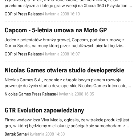
przełomu stycznia i lutego gra w wersji na Xboxa 360 i Playstation 3
sprzedała się w ponad milionie egzemplarzy. Dodatkowo od 27
CDP.pl Press Release
4 kwietnia 2008 16:10
marca dostępny jest dodatek Velociraptor Pack. Zawiera on pięć
nowych map multiplayer. W Polsce gra Turok na PC będzie miała
premierę 24 kwietnia.
Capcom - 5-letnia umowa na Moto GP
Jeden z potentatów branży growej, Capcom, podpisał umowę z
Dorna Sports, na mocy której przez najbliższych pięć lat będzie
posiadać prawa do gier opartych na licencji Motocyklowych
CDP.pl Press Release
4 kwietnia 2008 16:07
Mistrzostwach Świata MotoGP. Licencja dotyczy wszystkich
platform.
Nicolas Games otwiera studio developerskie
Nicolas Games S.A., zgodnie z długofalowym planem rozwoju,
powołuje do życia studio developerskie Nicolas Games Intoxicate,
które skupi się na produkcji innowacyjnej gry Afterfall.
Nicolas Games Press Release
4 kwietnia 2008 16:05
GTR Evolution zapowiedziany
Firma wydawnicza Viva Media, ogłosiła, że w trakcie produkcji jest
gra, w której będziemy mieli okazję pościgać się samochodami z
kategorii GT i WCTT Extreme. Jej premierę zapowiedziano na trzeci
Bartek Sarna
4 kwietnia 2008 14:30
kwartał tego roku.