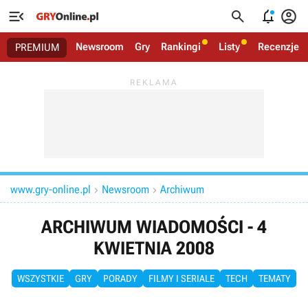




Newsroom
Gry
Rankingi
Listy
Recenzje
PREMIUM
www.gry-online.pl
Newsroom
Archiwum


ARCHIWUM WIADOMOŚCI - 4
KWIETNIA 2008
WSZYSTKIE
GRY
PORADY
FILMY I SERIALE
TECH
TEMATY