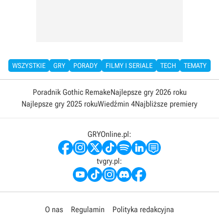
WSZYSTKIE
GRY
PORADY
FILMY I SERIALE
TECH
TEMATY
Poradnik Gothic Remake
Najlepsze gry 2026 roku
Najlepsze gry 2025 roku
Wiedźmin 4
Najbliższe premiery
GRYOnline.pl:
tvgry.pl:
O nas
Regulamin
Polityka redakcyjna