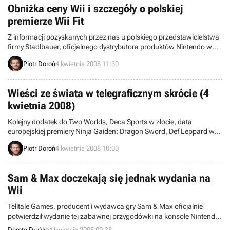
nic nie wiadomo.
Obniżka ceny Wii i szczegóły o polskiej
premierze Wii Fit
Z informacji pozyskanych przez nas u polskiego przedstawicielstwa
firmy Stadlbauer, oficjalnego dystrybutora produktów Nintendo w
naszym kraju, wynika, że sugerowana cena konsoli Wii została
Piotr Doroń
4 kwietnia 2008 11:30
obniżona z 1099 na poziom 999 złotych.
Wieści ze świata w telegraficznym skrócie (4
kwietnia 2008)
Kolejny dodatek do Two Worlds, Deca Sports w złocie, data
europejskiej premiery Ninja Gaiden: Dragon Sword, Def Leppard w
Guitar Hero IV, Mario Kart Wii ocenione w Famitsu – zapraszamy do
Piotr Doroń
4 kwietnia 2008 10:00
lektury piątkowych „Wieści ze świata w telegraficznym skrócie”.
Sam & Max doczekają się jednak wydania na
Wii
Telltale Games, producent i wydawca gry Sam & Max oficjalnie
potwierdził wydanie tej zabawnej przygodówki na konsolę Nintendo.
Posiadacze Wii otrzymają od razu wszystkie sześć epizodów