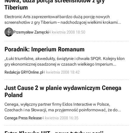
Nowa, duża porcja screenshotów z gry
Tiberium
Electronic Arts zaprezentował bardzo dużą porcję nowych
screenshotów z gry Tiberium – nadchodzącej wielkimi krokami
strzelaniny z zacięciem taktycznym, której akcja rozgrywa się w
Przemysław Zamęcki
4 kwietnia 2008 18:50
uniwersum znanym z serii Command & Conquer.
Poradnik: Imperium Romanum
„Łuki triumfalne, akwedukty, świątynie i chwała SPQR. Kolejny klon
gry ekonomicznej osadzonej w czasach wielkiego Imperium
Rzymskiego, bez wątpienia – w najlepszym wydaniu. Poniższy
Redakcja GRYOnline.pl
4 kwietnia 2008 18:42
poradnik zawiera zbiór zasad oraz metod na najlepszy i uniwersalny
rozwój ekonomiczny, dla niemal każdej mapy dowolnego
scenariusza jak i kampanii historycznej."
Just Cause 2 w planie wydawniczym Cenega
Poland
Cenega, wyłączny partner firmy Eidos Interactive w Polsce,
Czechach i na Słowacji, ma przyjemność poinformować, że do
planu wydawniczego Cenega Poland trafiła kontynuacja hitu 2006
Cenega Press Release
4 kwietnia 2008 16:35
roku z gatunku akcji, Just Cause 2!