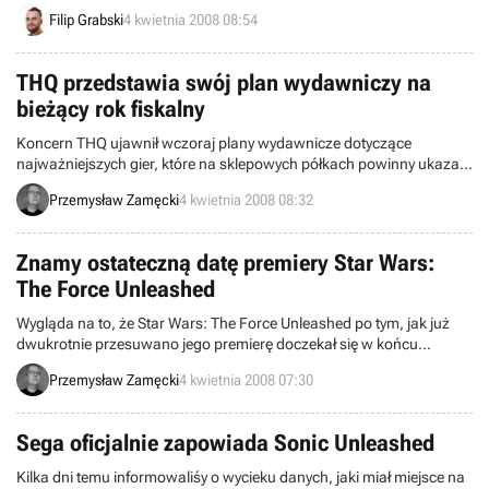
niedozwoloną prędkością.
Filip Grabski
4 kwietnia 2008 08:54
THQ przedstawia swój plan wydawniczy na
bieżący rok fiskalny
Koncern THQ ujawnił wczoraj plany wydawnicze dotyczące
najważniejszych gier, które na sklepowych półkach powinny ukazać
się jeszcze przed końcem obecnego roku fiskalnego, a więc
Przemysław Zamęcki
4 kwietnia 2008 08:32
najpóźniej 31 marca 2009 roku.
Znamy ostateczną datę premiery Star Wars:
The Force Unleashed
Wygląda na to, że Star Wars: The Force Unleashed po tym, jak już
dwukrotnie przesuwano jego premierę doczekał się w końcu
ostatecznego podania daty debiutu. Przynajmniej miejmy taką
Przemysław Zamęcki
4 kwietnia 2008 07:30
nadzieję.
Sega oficjalnie zapowiada Sonic Unleashed
Kilka dni temu informowaliśy o wycieku danych, jaki miał miejsce na