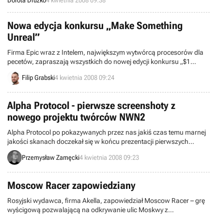
Dorota Drużko
4 kwietnia 2008 09:38
składających się na sezon pierwszy - ta wersja będzie też
obsługiwać tryb panoramiczny. Na to jak sprawdzi się Wii Remote w
tej grze typu point & click przyjdzie nam jeszcze trochę poczekać
Nowa edycja konkursu „Make Something
gdyż premiera zarówno w Stanach jak i Europie przewidziana jest
Unreal”
dopiero na jesień bieżącego roku.
Firma Epic wraz z Intelem, największym wytwórcą procesorów dla
pecetów, zapraszają wszystkich do nowej edycji konkursu „$1
Million Intel Make Something Unreal Contest”.
Filip Grabski
4 kwietnia 2008 09:24
Alpha Protocol - pierwsze screenshoty z
nowego projektu twórców NWN2
Alpha Protocol po pokazywanych przez nas jakiś czas temu marnej
jakości skanach doczekał się w końcu prezentacji pierwszych
oficjalnych screenshotów, które przedstawiamy Wam poniżej.
Przemysław Zamęcki
4 kwietnia 2008 09:23
Moscow Racer zapowiedziany
Rosyjski wydawca, firma Akella, zapowiedział Moscow Racer – grę
wyścigową pozwalającą na odkrywanie ulic Moskwy z