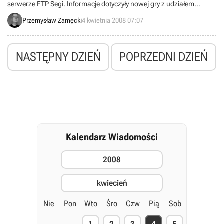
serwerze FTP Segi. Informacje dotyczyły nowej gry z udziałem
Sonica, jednej z najpopularniejszej postaci gier video. Skoro mleko
Przemysław Zamęcki
4 kwietnia 2008 07:07
się rozlało, japońskiej firmie nie pozostało nic innego, jak odkryć
karty i tak oto dziś oficjalnie możemy zapowiedzieć, że w
tegorocznym sezonie świątecznym pojawi się Sonic Unleashed.
NASTĘPNY DZIEŃ
POPRZEDNI DZIEŃ
Kalendarz Wiadomości
2008
kwiecień
Nie
Pon
Wto
Śro
Czw
Pią
Sob