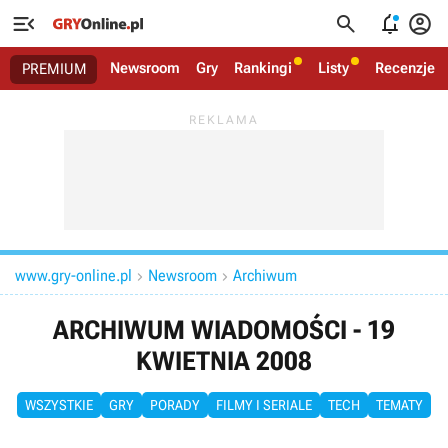




Newsroom
Gry
Rankingi
Listy
Recenzje
PREMIUM
www.gry-online.pl
Newsroom
Archiwum


ARCHIWUM WIADOMOŚCI - 19
KWIETNIA 2008
WSZYSTKIE
GRY
PORADY
FILMY I SERIALE
TECH
TEMATY