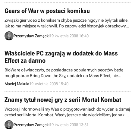
rosyjskie 1C. Niniejszym, Majesty 2 – The Fantasy Kingdom Sim
uważajmy za oficjalnie zapowiedziane.
Gears of War w postaci komiksu
Związki gier video z komiksem chyba jeszcze nigdy nie były tak silne,
jak to ma miejsce w tej chwili. Po zapowiedzi historyjek obrazkowych
opowiadających o losach górniczego statku kosmicznego z gry
Przemysław Zamęcki
19 kwietnia 2008 16:40
Dead Space i umowie podpisanej przez Sierrę w sprawie komiksu
Prototype, przyszedł czas również na Marcusa Fenixa i spółkę. Epic
Games wspólnie z firmą DC Comics zaprezentują nam serię
Właściciele PC zagrają w dodatek do Mass
zeszytów narysowanych na podstawie serii Gears of War.
Effect za darmo
BioWare oświadczyło, że posiadacze popularnych pecetów będą
mogli pobrać Bring Down the Sky, dodatek do Mass Effect, nie
uiszczając żadnych dodatkowych opłat.
Maciej Makuła
19 kwietnia 2008 15:40
Znamy tytuł nowej gry z serii Mortal Kombat
Wczoraj informowaliśmy Was o przygotowaniach do wydania ósmej
części serii Mortal Kombat. Wtedy jeszcze nie wiedzieliśmy jednak z
czym faktycznie będziemy mieli do czynienia i trzeba przyznać, że
Przemysław Zamęcki
19 kwietnia 2008 13:51
ekipie producenckiej udało się nas nieźle zaskoczyć.