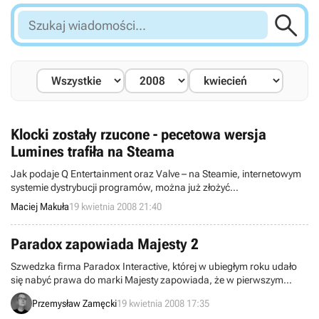

Szukaj
wiadomości...
Klocki zostały rzucone - pecetowa wersja
Lumines trafiła na Steama
Jak podaje Q Entertainment oraz Valve – na Steamie, internetowym
systemie dystrybucji programów, można już złożyć
przedpremierowe zamówienie na Lumines.
Maciej Makuła
19 kwietnia 2008 21:40
Paradox zapowiada Majesty 2
Szwedzka firma Paradox Interactive, której w ubiegłym roku udało
się nabyć prawa do marki Majesty zapowiada, że w pierwszym
kwartale 2009 roku możemy spodziewać się powrotu serii na ekrany
Przemysław Zamęcki
19 kwietnia 2008 17:35
naszych monitorów. W pracach nad sequelem udział bierze również