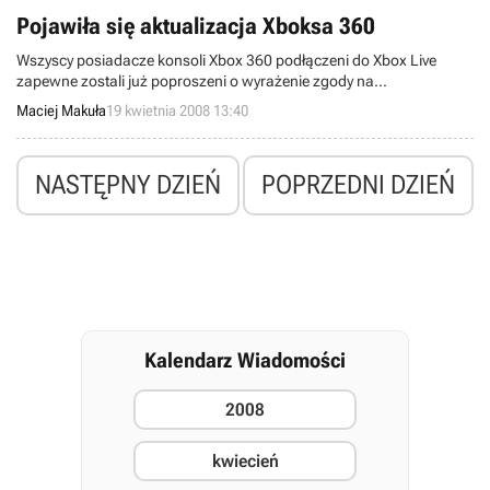
Pojawiła się aktualizacja Xboksa 360
Wszyscy posiadacze konsoli Xbox 360 podłączeni do Xbox Live
zapewne zostali już poproszeni o wyrażenie zgody na
zaktualizowanie oprogramowania konsoli i związany z nim rytualny
Maciej Makuła
19 kwietnia 2008 13:40
jej restart. Co zauważyć można po ponownym uruchomieniu?
NASTĘPNY DZIEŃ
POPRZEDNI DZIEŃ
Kalendarz Wiadomości
2008
kwiecień