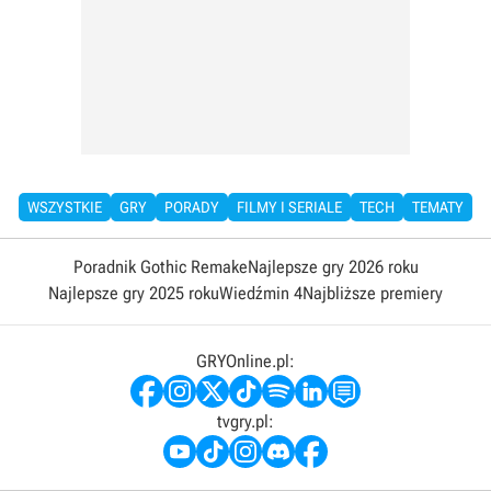
WSZYSTKIE
GRY
PORADY
FILMY I SERIALE
TECH
TEMATY
Poradnik Gothic Remake
Najlepsze gry 2026 roku
Najlepsze gry 2025 roku
Wiedźmin 4
Najbliższe premiery
GRYOnline.pl:
tvgry.pl: