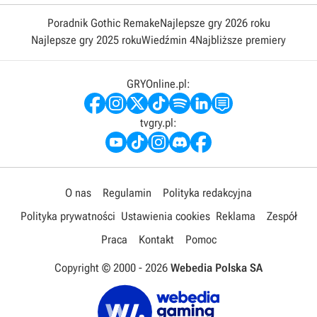
Poradnik Gothic Remake
Najlepsze gry 2026 roku
Najlepsze gry 2025 roku
Wiedźmin 4
Najbliższe premiery
GRYOnline.pl:
tvgry.pl:
O nas
Regulamin
Polityka redakcyjna
Polityka prywatności
Ustawienia cookies
Reklama
Zespół
Praca
Kontakt
Pomoc
Copyright © 2000 -
2026
Webedia Polska SA