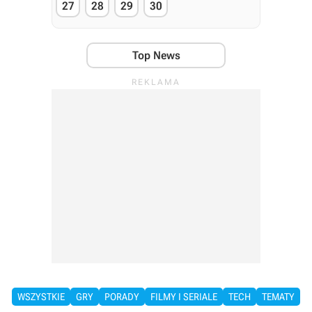
27
28
29
30
Top News
WSZYSTKIE
GRY
PORADY
FILMY I SERIALE
TECH
TEMATY