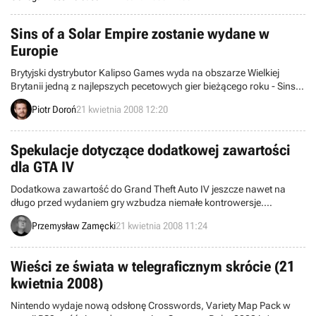
do tej pory nadesłano ponad 500 prac!
Sins of a Solar Empire zostanie wydane w
Europie
Brytyjski dystrybutor Kalipso Games wyda na obszarze Wielkiej
Brytanii jedną z najlepszych pecetowych gier bieżącego roku - Sins
of a Solar Empire. Czy gra trafi także do Polski?
Piotr Doroń
21 kwietnia 2008 12:20
Spekulacje dotyczące dodatkowej zawartości
dla GTA IV
Dodatkowa zawartość do Grand Theft Auto IV jeszcze nawet na
długo przed wydaniem gry wzbudza niemałe kontrowersje.
Microsoft wypłacił Rockstarowi nawet okrągłą sumkę pięćdziesięciu
Przemysław Zamęcki
21 kwietnia 2008 11:24
milionów dolarów, co sugeruje, że raczej nie będziemy mieli do
czynienia jedynie z nowymi modelami postaci czy dodatkowymi
misjami. Kiedy brak oficjalnych informacji, a temat jest gorący, ludzie
Wieści ze świata w telegraficznym skrócie (21
zaczynają spekulować. Tak rodzi się plotka.
kwietnia 2008)
Nintendo wydaje nową odsłonę Crosswords, Variety Map Pack w