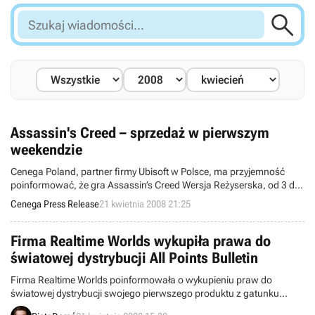

Szukaj
wiadomości...
Assassin's Creed – sprzedaż w pierwszym
weekendzie
Cenega Poland, partner firmy Ubisoft w Polsce, ma przyjemność
poinformować, że gra Assassin’s Creed Wersja Reżyserska, od 3 dni
jest dostępna na naszym rynku. Po pierwszym weekendzie
Cenega Press Release
21 kwietnia 2008 21:25
poszczycić się może największą sprzedażą wśród gier
komputerowych ostatnich miesięcy. Od samego początku sprzedaż
Assassin’s Creed kształtuje się na poziomie równym sprzedaży
Firma Realtime Worlds wykupiła prawa do
Heroes of Might and Magic V! Tak wspaniały
światowej dystrybucji All Points Bulletin
Firma Realtime Worlds poinformowała o wykupieniu praw do
światowej dystrybucji swojego pierwszego produktu z gatunku
MMO – pozycji noszącej tytuł All Points Bulletin. Odkupiła je od