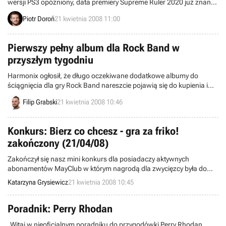
wersji PS3 opóźniony, data premiery Supreme Ruler 2020 już znana,
Konami ujawnia swoje najnowsze plany względem usługi WiiWare –
Piotr Doroń
21 kwietnia 2008 11:00
zapraszamy Was do weekendowego wydania „Wieści ze świata w
telegraficznym skrócie”. Życzymy miłej lektury!
Pierwszy pełny album dla Rock Band w
przyszłym tygodniu
Harmonix ogłosił, że długo oczekiwane dodatkowe albumy do
ściągnięcia dla gry Rock Band nareszcie pojawią się do kupienia i
pobrania pod koniec kwietnia. Do tej pory repertuar tej pozycji
Filip Grabski
21 kwietnia 2008 10:46
poszerzały cykliczne zestawy składające się z kilku utworów.
Konkurs: Bierz co chcesz - gra za friko!
zakończony (21/04/08)
Zakończył się nasz mini konkurs dla posiadaczy aktywnych
abonamentów MayClub w którym nagrodą dla zwycięzcy była do
wyboru jedna z trzech gier: Sam & Max: Sezon 1, RACE '07: The
Katarzyna Grysiewicz
21 kwietnia 2008 10:45
WTCC Game lub Gears of War.
Poradnik: Perry Rhodan
„Witaj w nieoficjalnym poradniku do przygodówki Perry Rhodan.