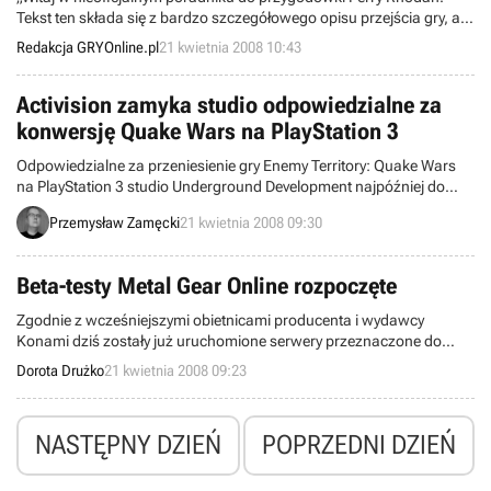
Tekst ten składa się z bardzo szczegółowego opisu przejścia gry, a
konkretnie jej sześciu rozdziałów. Perry Rhodan jest stosunkowo
Redakcja GRYOnline.pl
21 kwietnia 2008 10:43
liniową produkcją, co szczególnie widoczne jest podczas
rozgrywania pierwszego rozdziału."
Activision zamyka studio odpowiedzialne za
konwersję Quake Wars na PlayStation 3
Odpowiedzialne za przeniesienie gry Enemy Territory: Quake Wars
na PlayStation 3 studio Underground Development najpóźniej do
końca maja zostanie zamknięte. Tym samym koncern Activision
Przemysław Zamęcki
21 kwietnia 2008 09:30
potwierdził krążące od jakiegoś czasu plotki na ten temat.
Beta-testy Metal Gear Online rozpoczęte
Zgodnie z wcześniejszymi obietnicami producenta i wydawcy
Konami dziś zostały już uruchomione serwery przeznaczone do
otwartych beta testów Metal Gear Online. Wziąć może w nich udział
Dorota Drużko
21 kwietnia 2008 09:23
każdy, kto ściągnął z PS Store plik zajmujący 741MB, a następnie
zarejestrował się na stronie Konami. Planowo testy maja potrwać do
6 maja.
NASTĘPNY DZIEŃ
POPRZEDNI DZIEŃ