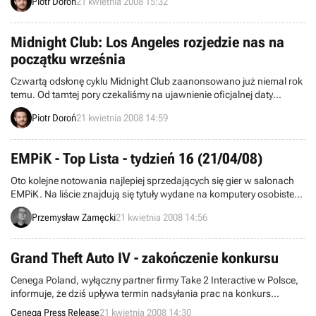
Piotr Doroń
21 kwietnia 2008 15:32
koreańskiego wydawcy Webzen, wieloletniego partnera
biznesowego, tuż po otrzymaniu pożyczki w wysokości 50 milionów
dolarów.
Midnight Club: Los Angeles rozjedzie nas na
początku września
Czwartą odsłonę cyklu Midnight Club zaanonsowano już niemal rok
temu. Od tamtej pory czekaliśmy na ujawnienie oficjalnej daty
debiutu tejże produkcji. Doszło do tego dzisiaj, a o samym fakcie
Piotr Doroń
21 kwietnia 2008 14:59
poinformował nas Sam Housner, założyciel firmy Rockstar Games.
EMPiK - Top Lista - tydzień 16 (21/04/08)
Oto kolejne notowania najlepiej sprzedających się gier w salonach
EMPiK. Na liście znajdują się tytuły wydane na komputery osobiste
oraz konsole PS2, PS3 i Xbox 360. Dane pochodzą z okresu
Przemysław Zamęcki
21 kwietnia 2008 14:56
pomiędzy 14 a 20 kwietnia i zostały zebrane w 111 salonach sieci.
Grand Theft Auto IV - zakończenie konkursu
Cenega Poland, wyłączny partner firmy Take 2 Interactive w Polsce,
informuje, że dziś upływa termin nadsyłania prac na konkurs
„Poszukiwany Niko Bellić”. Dystrybutor gry podaje z satysfakcją, że
Cenega Press Release
21 kwietnia 2008 14:30