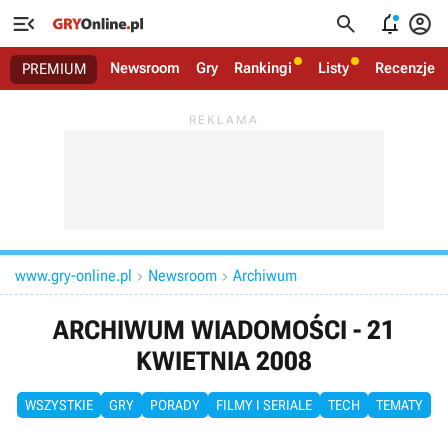




Newsroom
Gry
Rankingi
Listy
Recenzje
PREMIUM
www.gry-online.pl
Newsroom
Archiwum


ARCHIWUM WIADOMOŚCI - 21
KWIETNIA 2008
WSZYSTKIE
GRY
PORADY
FILMY I SERIALE
TECH
TEMATY