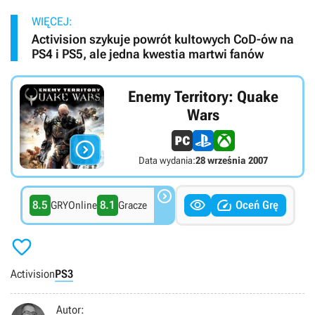
WIĘCEJ:
Activision szykuje powrót kultowych CoD-ów na
PS4 i PS5, ale jedna kwestia martwi fanów
Enemy Territory: Quake
Wars

Data wydania:
28 września 2007



8.5
8.1
Oceń Grę
GRYOnline
Gracze

Activision
PS3
Autor: