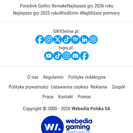
Poradnik Gothic Remake
Najlepsze gry 2026 roku
Najlepsze gry 2025 roku
Wiedźmin 4
Najbliższe premiery
GRYOnline.pl:
tvgry.pl:
O nas
Regulamin
Polityka redakcyjna
Polityka prywatności
Ustawienia cookies
Reklama
Zespół
Praca
Kontakt
Pomoc
Copyright © 2000 -
2026
Webedia Polska SA