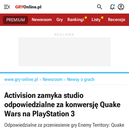




Newsroom
Gry
Rankingi
Listy
Recenzje
PREMIUM
www.gry-online.pl
Newsroom
Newsy o grach


Activision zamyka studio
odpowiedzialne za konwersję Quake
Wars na PlayStation 3
Odpowiedzialne za przeniesienie gry Enemy Territory: Quake