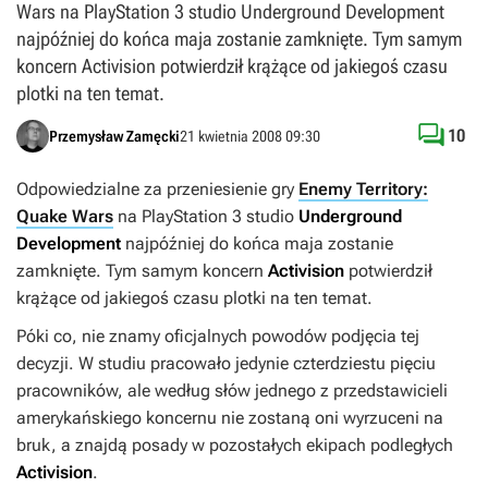
Wars na PlayStation 3 studio Underground Development
najpóźniej do końca maja zostanie zamknięte. Tym samym
koncern Activision potwierdził krążące od jakiegoś czasu
plotki na ten temat.

10
Przemysław Zamęcki
21 kwietnia 2008 09:30
Odpowiedzialne za przeniesienie gry
Enemy Territory:
Quake Wars
na PlayStation 3 studio
Underground
Development
najpóźniej do końca maja zostanie
zamknięte. Tym samym koncern
Activision
potwierdził
krążące od jakiegoś czasu plotki na ten temat.
Póki co, nie znamy oficjalnych powodów podjęcia tej
decyzji. W studiu pracowało jedynie czterdziestu pięciu
pracowników, ale według słów jednego z przedstawicieli
amerykańskiego koncernu nie zostaną oni wyrzuceni na
bruk, a znajdą posady w pozostałych ekipach podległych
Activision
.