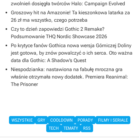
zwolnień dosięgła twórców Halo: Campaign Evolved
Groszowy hit na Amazonie! Ta kieszonkowa latarka za
26 zł ma wszystko, czego potrzeba
Czy to dzień zapowiedzi Gothic 2 Remake?
Podsumowanie THQ Nordic Showcase 2026
Po krytyce fanów Gothica nowa wersja Górniczej Doliny
jest gotowa, by znów powalczyć o ich serca. Oto ważna
data dla Gothic: A Shadow’s Quest
Niespodzianka: nastawiona na fabułę mroczna gra
właśnie otrzymała nowy dodatek. Premiera Reanimal:
The Prisoner
WSZYSTKIE
GRY
COOLDOWN
PORADY
FILMY I SERIALE
TECH
TEMATY
RSS