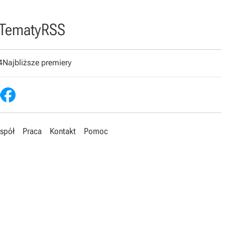
Tematy
RSS
4
Najbliższe premiery
spół
Praca
Kontakt
Pomoc