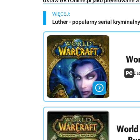
Ustaw GRYOnline.pl jako preferowane ź
WIĘCEJ:
Luther - popularny serial kryminaln
Wor
Dat

World 