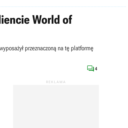
iencie World of
wyposażył przeznaczoną na tę platformę

4