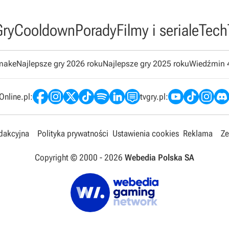
Gry
Cooldown
Porady
Filmy i seriale
Tech
emake
Najlepsze gry 2026 roku
Najlepsze gry 2025 roku
Wiedźmin 
nline.pl:
tvgry.pl:
edakcyjna
Polityka prywatności
Ustawienia cookies
Reklama
Ze
Copyright © 2000 -
2026
Webedia Polska SA