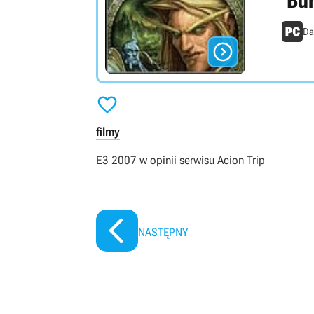
Bur
Da


filmy
E3 2007 w opinii serwisu Acion Trip
NASTĘPNY