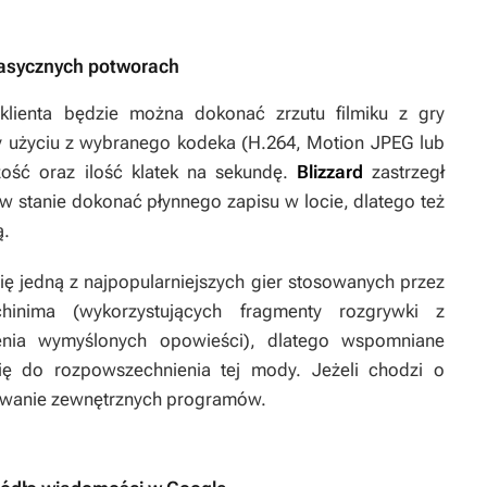
klasycznych potworach
lienta będzie można dokonać zrzutu filmiku z gry
 użyciu z wybranego kodeka (H.264, Motion JPEG lub
czość oraz ilość klatek na sekundę.
Blizzard
zastrzegł
w stanie dokonać płynnego zapisu w locie, dlatego też
ą.
się jedną z najpopularniejszych gier stosowanych przez
inima (wykorzystujących fragmenty rozgrywki z
ienia wymyślonych opowieści), dlatego wspomniane
ię do rozpowszechnienia tej mody. Jeżeli chodzi o
żywanie zewnętrznych programów.