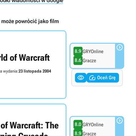
ródło wiadomości w Google
y może powrócić jako film

8.9
GRYOnline
ld of Warcraft
8.6
Gracze
a wydania:
23 listopada 2004


Oceń Grę

of Warcraft: The
8.0
GRYOnline
8.9
Gracze