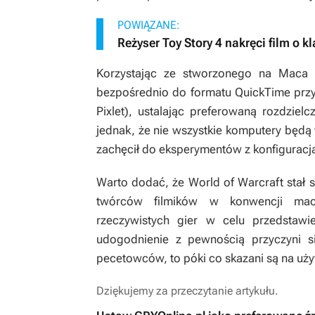
POWIĄZANE:
Reżyser Toy Story 4 nakręci film o 
Korzystając ze stworzonego na Maca k
bezpośrednio do formatu QuickTime przy
Pixlet), ustalając preferowaną rozdziel
jednak, że nie wszystkie komputery będą 
zachęcił do eksperymentów z konfiguracj
Warto dodać, że
World of Warcraft
stał 
twórców filmików w konwencji mach
rzeczywistych gier w celu przedstaw
udogodnienie z pewnością przyczyni s
pecetowców, to póki co skazani są na u
Dziękujemy za przeczytanie artykułu.