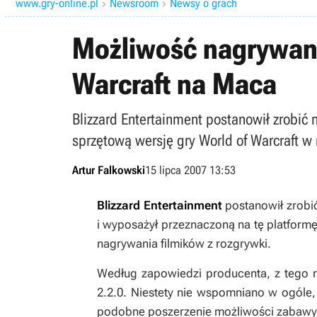
www.gry-online.pl
Newsroom
Newsy o grach


Możliwość nagrywania
Warcraft na Maca
Blizzard Entertainment postanowił zrobić
sprzętową wersję gry World of Warcraft w
Artur Falkowski
15 lipca 2007 13:53
Blizzard Entertainment
postanowił zrobi
i wyposażył przeznaczoną na tę platform
nagrywania filmików z rozgrywki.
Według zapowiedzi producenta, z tego 
2.2.0. Niestety nie wspomniano w ogóle
podobne poszerzenie możliwości zabawy