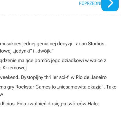
POPRZEDNI
i sukces jednej genialnej decyzji Larian Studios.
ltowej „jedynki” i „dwójki”
ządzenie mające pomóc jego dziadkowi w walce z
ie Krzemowej
eekend. Dystopijny thriller sci-fi w Rio de Janeiro
na gry Rockstar Games to „niesamowita okazja”. Take-
ów
dł cios. Fala zwolnień dosięgła twórców Halo: