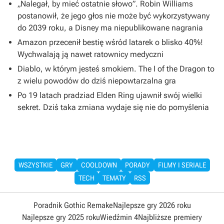
„Nalegał, by mieć ostatnie słowo”. Robin Williams
postanowił, że jego głos nie może być wykorzystywany
do 2039 roku, a Disney ma niepublikowane nagrania
Amazon przecenił bestię wśród latarek o blisko 40%!
Wychwalają ją nawet ratownicy medyczni
Diablo, w którym jesteś smokiem. The I of the Dragon to
z wielu powodów do dziś niepowtarzalna gra
Po 19 latach pradziad Elden Ring ujawnił swój wielki
sekret. Dziś taka zmiana wydaje się nie do pomyślenia
WSZYSTKIE
GRY
COOLDOWN
PORADY
FILMY I SERIALE
TECH
TEMATY
RSS
Poradnik Gothic Remake
Najlepsze gry 2026 roku
Najlepsze gry 2025 roku
Wiedźmin 4
Najbliższe premiery