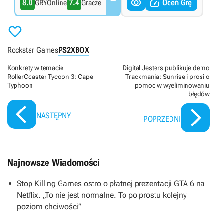


8.0
7.4
Oceń Grę
GRYOnline
Gracze

Rockstar Games
PS2
XBOX
Konkrety w temacie
Digital Jesters publikuje demo
RollerCoaster Tycoon 3: Cape
Trackmania: Sunrise i prosi o
Typhoon
pomoc w wyeliminowaniu
błędów
NASTĘPNY
POPRZEDNI
Najnowsze Wiadomości
Stop Killing Games ostro o płatnej prezentacji GTA 6 na
Netflix. „To nie jest normalne. To po prostu kolejny
poziom chciwości”