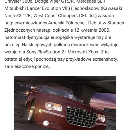
Chrysler 300c, Dodge Viper GTS/R, Mercedes SLR i
Mitsubishi Lancer Evolution VIII) i jednośladów (Kawasaki
Ninja ZX 12R, West Coast Choppers CFL itd.) zasiądą
najpierw mieszkańcy Ameryki Północnej. Debiut w Stanach
Zjednoczonych nastąpi dokładnie 12 kwietnia 2005,
natomiast dystrybucja europejska wystartuje trzy dni
później. Na sklepowych półkach równocześnie wyląduje
wersja dla Sony PlayStation 2 i Microsoft Xbox. Z tej
ostatniej edycji pochodzą trzy przykładowe screenshoty,
zamieszczone poniżej.