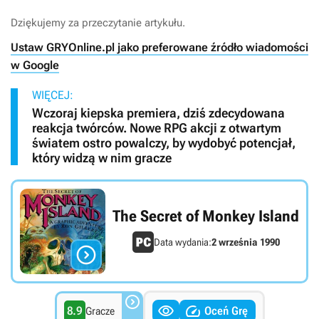
Dziękujemy za przeczytanie artykułu.
Ustaw GRYOnline.pl jako preferowane źródło wiadomości
w Google
WIĘCEJ:
Wczoraj kiepska premiera, dziś zdecydowana
reakcja twórców. Nowe RPG akcji z otwartym
światem ostro powalczy, by wydobyć potencjał,
który widzą w nim gracze
The Secret of Monkey Island
Data wydania:
2 września 1990




8.9
Oceń Grę
Gracze