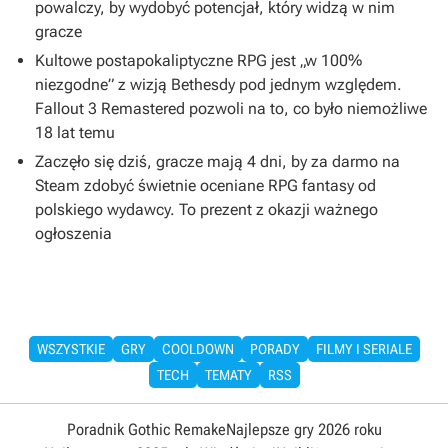
powalczy, by wydobyć potencjał, który widzą w nim
gracze
Kultowe postapokaliptyczne RPG jest „w 100%
niezgodne” z wizją Bethesdy pod jednym względem.
Fallout 3 Remastered pozwoli na to, co było niemożliwe
18 lat temu
Zaczęło się dziś, gracze mają 4 dni, by za darmo na
Steam zdobyć świetnie oceniane RPG fantasy od
polskiego wydawcy. To prezent z okazji ważnego
ogłoszenia
WSZYSTKIE
GRY
COOLDOWN
PORADY
FILMY I SERIALE
TECH
TEMATY
RSS
Poradnik Gothic Remake
Najlepsze gry 2026 roku