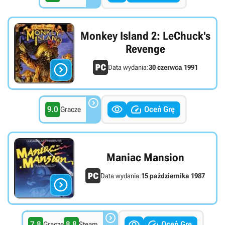
Monkey Island 2: LeChuck's
Revenge

Data wydania:
30 czerwca 1991



9.0
Oceń Grę
Gracze
Maniac Mansion
Data wydania:
15 października 1987




7.8
8.8
Oceń Grę
Gracze
Steam