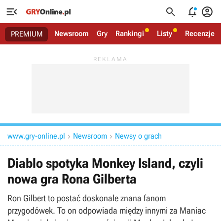




Newsroom
Gry
Rankingi
Listy
Recenzje
PREMIUM
www.gry-online.pl
Newsroom
Newsy o grach


Diablo spotyka Monkey Island, czyli
nowa gra Rona Gilberta
Ron Gilbert to postać doskonale znana fanom
przygodówek. To on odpowiada między innymi za Maniac