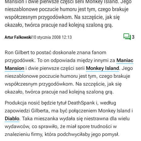
Mansion i dwie pierwsze części serii Monkey Island. Jego
nieszablonowe poczucie humoru jest tym, czego brakuje
współczesnym przygodówkom. Na szczęście, jak się
okazało, twórca pracuje nad kolejną szaloną grą.

3
Artur Falkowski
10 stycznia 2008 12:13
Ron Gilbert to postać doskonale znana fanom
przygodówek. To on odpowiada między innymi za
Maniac
Mansion
i dwie pierwsze części serii
Monkey Island
. Jego
nieszablonowe poczucie humoru jest tym, czego brakuje
współczesnym przygodówkom. Na szczęście, jak się
okazało, twórca pracuje nad kolejną szaloną grą.
Produkcja nosić będzie tytuł
DeathSpank
i, według
zapowiedzi Gilberta, ma być połączeniem
Monkey Island
i
Diablo
. Taka mieszanka wydała się niestrawna dla wielu
wydawców, co sprawiło, że miał spore trudności w
znalezieniu firmy, która podchwyciłaby jego pomysł.