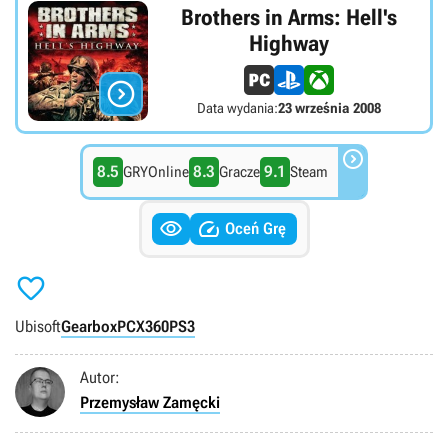
Brothers in Arms: Hell's
Highway

Data wydania:
23 września 2008

8.5
8.3
9.1
GRYOnline
Gracze
Steam


Oceń Grę

Ubisoft
Gearbox
PC
X360
PS3
Autor:
Przemysław Zamęcki