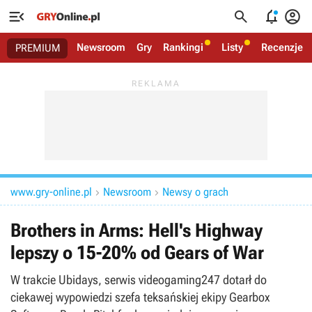




Newsroom
Gry
Rankingi
Listy
Recenzje
PREMIUM
www.gry-online.pl
Newsroom
Newsy o grach


Brothers in Arms: Hell's Highway
lepszy o 15-20% od Gears of War
W trakcie Ubidays, serwis videogaming247 dotarł do
ciekawej wypowiedzi szefa teksańskiej ekipy Gearbox