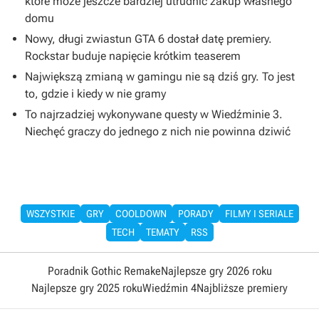
które może jeszcze bardziej utrudnić zakup własnego
domu
Nowy, długi zwiastun GTA 6 dostał datę premiery.
Rockstar buduje napięcie krótkim teaserem
Największą zmianą w gamingu nie są dziś gry. To jest
to, gdzie i kiedy w nie gramy
To najrzadziej wykonywane questy w Wiedźminie 3.
Niechęć graczy do jednego z nich nie powinna dziwić
WSZYSTKIE
GRY
COOLDOWN
PORADY
FILMY I SERIALE
TECH
TEMATY
RSS
Poradnik Gothic Remake
Najlepsze gry 2026 roku
Najlepsze gry 2025 roku
Wiedźmin 4
Najbliższe premiery