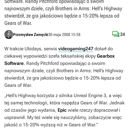
Software. Randy Pitchford opowiadając o swoim
najnowszym dziele, czyli Brothers in Arms: Hell’s Highway
stwierdził, że gra jakościowo będzie o 15-20% lepsza od
Gears of War.

24
Przemysław Zamęcki
30 maja 2008 15:58
W trakcie Ubidays, serwis
videogaming247
dotarł do
ciekawej wypowiedzi szefa teksańskiej ekipy
Gearbox
Software
. Randy Pitchford opowiadając o swoim
najnowszym dziele, czyli
Brothers in Arms: Hell’s Highway
stwierdził, że gra jakościowo będzie o 15-20% lepsza od
Gears of War
.
„Hell’s Highway korzysta z silnika Unreal Engine 3, a więc
tej samej technologii, która napędza Gears of War. Jednak
od czasów jego wydania,
Epic
wiele rzeczy dopracował i
usprawnił. My też wiele się nauczyliśmy, zobaczycie więc
jakość o 15-20% wyższą niż w Gears of War.”