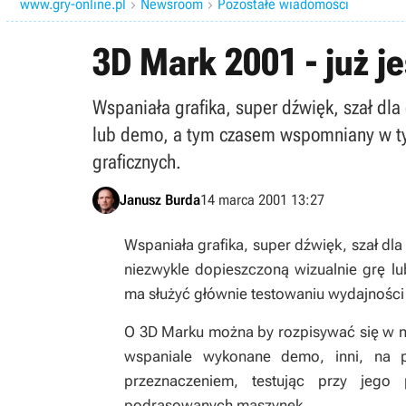
www.gry-online.pl
Newsroom
Pozostałe wiadomości


3D Mark 2001 - już jes
Wspaniała grafika, super dźwięk, szał dla
lub demo, a tym czasem wspomniany w ty
graficznych.
Janusz Burda
14 marca 2001 13:27
Wspaniała grafika, super dźwięk, szał dla
niezwykle dopieszczoną wizualnie grę 
ma służyć głównie testowaniu wydajności
O 3D Marku można by rozpisywać się w ni
wspaniale wykonane demo, inni, na p
przeznaczeniem, testując przy jego
podrasowanych maszynek.