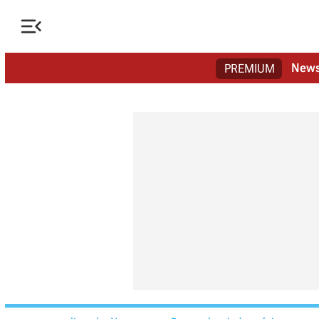

New
PREMIUM