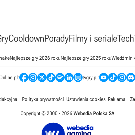
Gry
Cooldown
Porady
Filmy i seriale
Tech
emake
Najlepsze gry 2026 roku
Najlepsze gry 2025 roku
Wiedźmin 
nline.pl:
tvgry.pl:
edakcyjna
Polityka prywatności
Ustawienia cookies
Reklama
Ze
Copyright © 2000 -
2026
Webedia Polska SA