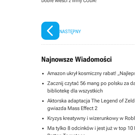
Dobre wieści z firmy CODA!
NASTĘPNY
Najnowsze Wiadomości
Amazon ukrył kosmiczny rabat! „Najleps
Zacznij czytać 56 mang po polsku za 
bibliotekę dla wszystkich
Aktorska adaptacja The Legend of Zelda
gwiazda Mass Effect 2
Kryzys kreatywny i wizerunkowy w Robl
Ma tylko 8 odcinków i jest już w top 1