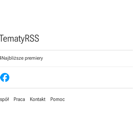
Tematy
RSS
4
Najbliższe premiery
spół
Praca
Kontakt
Pomoc