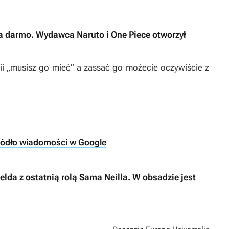
za darmo. Wydawca Naruto i One Piece otworzył
rii „musisz go mieć” a zassać go możecie oczywiście z
ródło wiadomości w Google
lda z ostatnią rolą Sama Neilla. W obsadzie jest