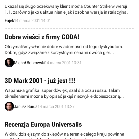
Ukazał się długo oczekiwany klient mod’a Counter Strike w wersji
1.1, zarówno jako uaktualnienie jak i osobna wersja instalacyjna.
Fajek
14 marca 2001 14:01
Dobre wieści z firmy CODA!
Otrzymaliśmy właśnie dobre wiadomości od tego dystrybutora.
Dobre, gdyż związane z korzystnymi cenami dwóch gier
wydawanych przez CODA.
Michał Bobrowski
14 marca 2001 13:31
3D Mark 2001 - już jest !!!
Wspaniała grafika, super dźwięk, szał dla oczu i uszu. Takim
określeniami można by opisać jakąś niezwykle dopieszczoną
wizualnie grę lub demo, a tym czasem wspomniany w tytule
Janusz Burda
14 marca 2001 13:27
program ma służyć głównie testowaniu wydajności współczesnych
akceleratorów graficznych.
Recenzja Europa Universalis
W dniu dzisiejszym do sklepów na terenie całego kraju powinna