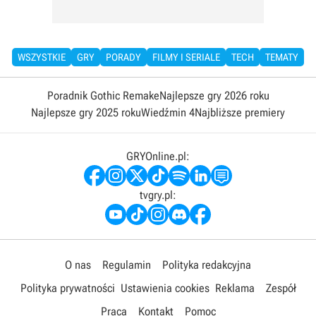
WSZYSTKIE
GRY
PORADY
FILMY I SERIALE
TECH
TEMATY
Poradnik Gothic Remake
Najlepsze gry 2026 roku
Najlepsze gry 2025 roku
Wiedźmin 4
Najbliższe premiery
GRYOnline.pl:
tvgry.pl:
O nas
Regulamin
Polityka redakcyjna
Polityka prywatności
Ustawienia cookies
Reklama
Zespół
Praca
Kontakt
Pomoc