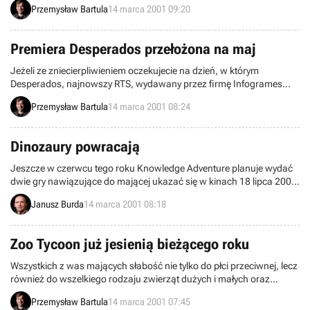
Przemysław Bartula
14 marca 2001 09:20
Homeworlda firma pracuje obecnie nad strategią toczoną w czasie
rzeczywistym – Sigma.
Premiera Desperados przełożona na maj
Jeżeli ze zniecierpliwieniem oczekujecie na dzień, w którym
Desperados, najnowszy RTS, wydawany przez firmę Infogrames
ujrzy w końcu światło dzienne, to muszę was bardzo zasmucić.
Przemysław Bartula
14 marca 2001 08:24
Mianowicie jego premiera została przełożona na maj tego roku.
Dinozaury powracają
Jeszcze w czerwcu tego roku Knowledge Adventure planuje wydać
dwie gry nawiązujące do mającej ukazać się w kinach 18 lipca 2001
najnowszej, trzeciej z kolei części filmu Jurrasic Park z Universal
Janusz Burda
14 marca 2001 08:18
Pictures.
Zoo Tycoon już jesienią bieżącego roku
Wszystkich z was mających słabość nie tylko do płci przeciwnej, lecz
również do wszelkiego rodzaju zwierząt dużych i małych oraz
posiadających swego rodzaju żyłkę ekonomiczną, ucieszy
Przemysław Bartula
14 marca 2001 07:45
wiadomość o najnowszej zapowiedzianej przez firmę Microsoft grze