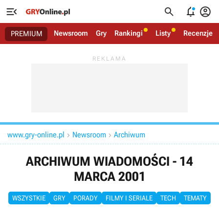




Newsroom
Gry
Rankingi
Listy
Recenzje
PREMIUM
www.gry-online.pl
Newsroom
Archiwum


ARCHIWUM WIADOMOŚCI - 14
MARCA 2001
WSZYSTKIE
GRY
PORADY
FILMY I SERIALE
TECH
TEMATY