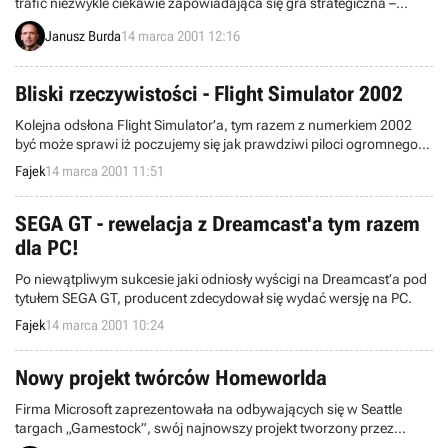
trafić niezwykle ciekawie zapowiadająca się gra strategiczna –
Europa Universalis. Dzięki uprzejmości firmy CODA, wydawcy tego
Janusz Burda
14 marca 2001 12:16
tytułu, mieliśmy okazję zapoznać się z nim nieco wcześniej, co
pozwoliło nam jednocześnie z premierą przedstawić Wam jego
recenzję.
Bliski rzeczywistości - Flight Simulator 2002
Kolejna odsłona Flight Simulator’a, tym razem z numerkiem 2002
być może sprawi iż poczujemy się jak prawdziwi piloci ogromnego
Boeinga 747-400.
Fajek
14 marca 2001 11:51
SEGA GT - rewelacja z Dreamcast'a tym razem
dla PC!
Po niewątpliwym sukcesie jaki odniosły wyścigi na Dreamcast’a pod
tytułem SEGA GT, producent zdecydował się wydać wersję na PC.
Fajek
14 marca 2001 10:24
Nowy projekt twórców Homeworlda
Firma Microsoft zaprezentowała na odbywających się w Seattle
targach „Gamestock”, swój najnowszy projekt tworzony przez
zespół Relic Entertainment. Ta znana między innymi z słynnego