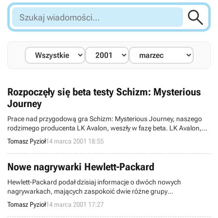

Szukaj
wiadomości...
Rozpoczęły się beta testy Schizm: Mysterious
Journey
Prace nad przygodową gra Schizm: Mysterious Journey, naszego
rodzimego producenta LK Avalon, weszły w fazę beta. LK Avalon,
znany z takich produkcji jak Liath czy Reah, specjalizuje się w
Tomasz Pyzioł
14 marca 2001 18:55
wysoko jakościowych, rozbudowanych i dopieszczonych graficznie
grach przygodowych.
Nowe nagrywarki Hewlett-Packard
Hewlett-Packard podał dzisiaj informacje o dwóch nowych
nagrywarkach, mających zaspokoić dwie różne grupy
użytkowników. Pierwsza, oferująca wszystko w jednym,
Tomasz Pyzioł
14 marca 2001 17:27
przeznaczona jest dla wygodnych, za to druga zadowoli wszystkich