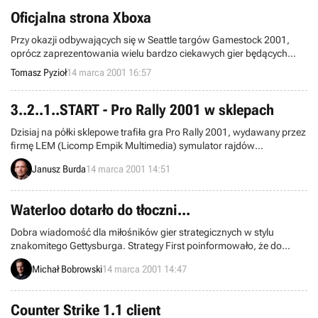
profesjonalistów.
Oficjalna strona Xboxa
Przy okazji odbywających się w Seattle targów Gamestock 2001,
oprócz zaprezentowania wielu bardzo ciekawych gier będących
aktualnie w fazie produkcji, Microsoft ponownie otworzył swoją
Tomasz Pyzioł
14 marca 2001 16:57
oficjalną stronę Xboxa.
3..2..1..START - Pro Rally 2001 w sklepach
Dzisiaj na półki sklepowe trafiła gra Pro Rally 2001, wydawany przez
firmę LEM (Licomp Empik Multimedia) symulator rajdów
samochodowych, pretendujący do zrzucenia z tronu osławionego
Janusz Burda
14 marca 2001 14:51
Colin McRae Rally 2.
Waterloo dotarło do tłoczni...
Dobra wiadomość dla miłośników gier strategicznych w stylu
znakomitego Gettysburga. Strategy First poinformowało, że do
tłoczni trafił Waterloo: Napoleon's Last Battle – gra, dzięki której
Michał Bobrowski
14 marca 2001 14:47
poczujemy klimat słynnych 100 dni Napoleona.
Counter Strike 1.1 client