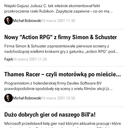
Niejaki Gajusz Juliusz C. tak właśnie skomentował fakt
przekroczenia rzeki Rubikon. Zapytacie zapewne – co on ma
wspólnego z grami komputerowymi? Okazuje się, że ma! Już
Michał Bobrowski
16 marca 2001 11:45
wkrótce za sprawą firmy CODA odwiedzimy starożytne czasy w
nowej przygodówce Rzym: Wola Cezara.
Nowy "Action RPG" z firmy Simon & Schuster
Firma Simon & Schuster zaprezentowała pierwsze screeny z
nadchodzącej wielkimi krokami gry z gatunku „action RPG” pod
tytułem ...
Fajek
16 marca 2001 11:26
Thames Racer – czyli motorówką po mieście...
Programistom z holenderskiej firmy Davilex Software BV
prawdopodobnie spodobały się sceny z wielu filmów akcji (z
przygodami Agenta 007 na czele...), w których bohaterowie
Michał Bobrowski
16 marca 2001 10:56
uczestniczą w pościgach szybkimi łodziami po miejskich rzekach,
kanałach etc. Dlatego też postanowili stworzyć grę wyścigową o
podobnej tematyce. Efektem ich pracy jest właśnie Thames Racer.
Dużo dobrych gier od naszego Bill'a!
Microsoft przedstawił listę gier nad którymi aktualnie pracuje i które