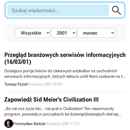

Szukaj
wiadomości...
Przegląd branżowych serwisów informacyjnych
(16/03/01)
Dzisiejsza porcja linków do ciekawych artykułów na zachodnich
serwisach informacyjnych, których lektura umili Wam czekanie na te
najciekawsze tytuły.
Tomasz Pyzioł
16 marca 2001 19:09
Zapowiedź Sid Meier's Civilization III
„Bo nie zna życia kto... nie grał w Civilization! Ten niesamowity
program, powstały w początkach lat dziewięćdziesiątych stał się
przebojem tak wielkim, że jego popularność można porównać tylko
Przemysław Bartula
16 marca 2001 17:51
do kilku innych tytułów, a już na pewno nigdy nie powstała równie