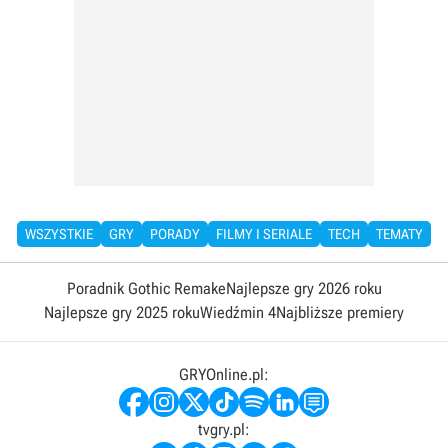
WSZYSTKIE
GRY
PORADY
FILMY I SERIALE
TECH
TEMATY
Poradnik Gothic Remake
Najlepsze gry 2026 roku
Najlepsze gry 2025 roku
Wiedźmin 4
Najbliższe premiery
GRYOnline.pl:
tvgry.pl: