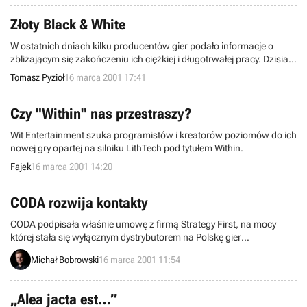
popularna gra strategiczna.” – być może, ponieważ jej twórca Sid
Meier szykuje trzecią jej część.
Złoty Black & White
W ostatnich dniach kilku producentów gier podało informacje o
zbliżającym się zakończeniu ich ciężkiej i długotrwałej pracy. Dzisiaj
zespół Lionhead Sudios poinformował, że po trzyletniej pracy na
Tomasz Pyzioł
16 marca 2001 17:41
Black & White, dzisiaj ich gra weszła w fazę Gold.
Czy "Within" nas przestraszy?
Wit Entertainment szuka programistów i kreatorów poziomów do ich
nowej gry opartej na silniku LithTech pod tytułem Within.
Fajek
16 marca 2001 14:20
CODA rozwija kontakty
CODA podpisała właśnie umowę z firmą Strategy First, na mocy
której stała się wyłącznym dystrybutorem na Polskę gier
wydawanych przez tą firmę. Co z tego wyniknie?
Michał Bobrowski
16 marca 2001 11:54
„Alea jacta est…”