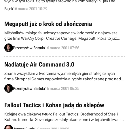
wyda w tym roku. Są to tytuły zarówno na komputery PC jak i na
nową zabawkę Bill’a, Xbox’a.
Fajek
16 marca 2001 10:29
Megaputt już o krok od ukończenia
Miłośników minigolfa ucieszy zapewne wiadomość o najnowszej
grze firm WarCry Corp i Creative Carnage, Megaputt, która to już
niedługo wejdzie w ostatnią fazę produkcji.
Przemysław Bartula
16 marca 2001 07:56
Nadlatuje Air Command 3.0
Znana wszystkim z tworzenia wyśmienitych gier strategicznych
firma Shrapnel Games zapowiedziała rychłe zakończane prac nad
Air Command 3.0, najnowszą grą traktującą o kontroli ruchu
Przemysław Bartula
16 marca 2001 06:35
powietrznego.
Fallout Tactics i Kohan jadą do sklepów
Kolejne dwa ciekawe tytuły: Fallout Tactics: Brotherhood of Steel i
Kohan: Immortal Sovereigns zostały ukończone i w tej chwili trwa ich
rozsyłanie do sklepów.
Janusz Burda
16 marca 2001 00:58