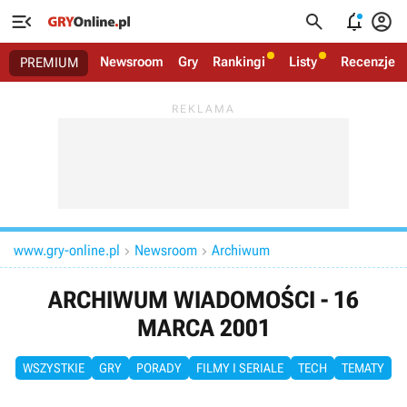




Newsroom
Gry
Rankingi
Listy
Recenzje
PREMIUM
www.gry-online.pl
Newsroom
Archiwum


ARCHIWUM WIADOMOŚCI - 16
MARCA 2001
WSZYSTKIE
GRY
PORADY
FILMY I SERIALE
TECH
TEMATY