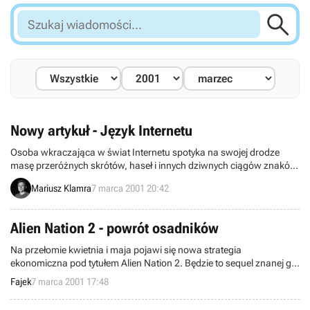

Szukaj
wiadomości...
Nowy artykuł - Język Internetu
Osoba wkraczająca w świat Internetu spotyka na swojej drodze
masę przeróżnych skrótów, haseł i innych dziwnych ciągów znaków.
Jest to specyficzny język użytkowników sieci – język Internetu.
Mariusz Klamra
7 marca 2001 20:42
Zarówno ci, którzy go nie znają, jak i ci, którzy biegle się nim
posługują, znajdą w naszym nowym artykule w dziale ABC Internetu
coś interesującego.
Alien Nation 2 - powrót osadników
Na przełomie kwietnia i maja pojawi się nowa strategia
ekonomiczna pod tytułem Alien Nation 2. Będzie to sequel znanej gry
dość zbliżonej tematycznie do Settlers 4.
Fajek
7 marca 2001 17:48