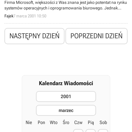
Firma Microsoft, większości z Was znana jest jako potentat na rynku
systemów operacyjnych i oprogramowania biurowego. Jednak
słynny gigant z Redmond zajmuje się również produkcją akcesoriów
Fajek
7 marca 2001 10:50
komputerowych takich jak: myszki, joysticki, klawiatury.
NASTĘPNY DZIEŃ
POPRZEDNI DZIEŃ
Kalendarz Wiadomości
2001
marzec
Nie
Pon
Wto
Śro
Czw
Pią
Sob