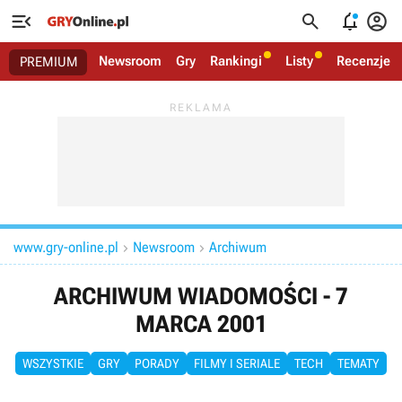




Newsroom
Gry
Rankingi
Listy
Recenzje
PREMIUM
www.gry-online.pl
Newsroom
Archiwum


ARCHIWUM WIADOMOŚCI - 7
MARCA 2001
WSZYSTKIE
GRY
PORADY
FILMY I SERIALE
TECH
TEMATY