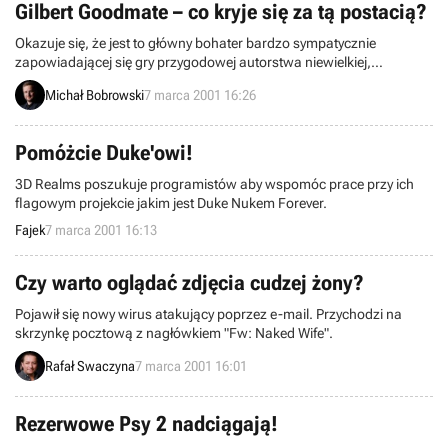
Gilbert Goodmate – co kryje się za tą postacią?
Okazuje się, że jest to główny bohater bardzo sympatycznie
zapowiadającej się gry przygodowej autorstwa niewielkiej,
szwedzkiej firmy Prelusion. Co ważniejsze, w niedalekiej przyszłości
Michał Bobrowski
7 marca 2001 16:26
dzięki firmie CODA zlokalizowana wersja tej gry będzie dostępna w
Polsce!
Pomóżcie Duke'owi!
3D Realms poszukuje programistów aby wspomóc prace przy ich
flagowym projekcie jakim jest Duke Nukem Forever.
Fajek
7 marca 2001 16:13
Czy warto oglądać zdjęcia cudzej żony?
Pojawił się nowy wirus atakujący poprzez e-mail. Przychodzi na
skrzynkę pocztową z nagłówkiem "Fw: Naked Wife".
Rafał Swaczyna
7 marca 2001 16:01
Rezerwowe Psy 2 nadciągają!