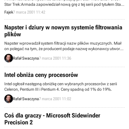
Star Trek:Armada zapowiedział nową grę z tej serii pod tytułem Star
Trek: Borg Assimilator.
Fajek
7 marca 2001 11:42
Napster i dziury w nowym systemie filtrowania
plików
Napster wprowadził system filtracji nazw plików muzycznych. Miał
on polegać na tym, że producent podaje nazwę wykonawcy utworu i
tytuł który jest objęty prawami autorskimi, nazwa ta jest dopisywana
Rafał Swaczyna
7 marca 2001 11:36
do bazy blokuje dostęp do plików o danych nazwach. Jednak po
dwóch dniach okazało się, że można to łatwo obejść.
Intel obniża ceny procesorów
Intel ogłosił następną obniżkę cen wybranych procesorów z serii
Celeron, Pentium III i Pentium 4. Ceny spadną od 1% do 19%.
Rafał Swaczyna
7 marca 2001 11:02
Coś dla graczy - Microsoft Sidewinder
Precision 2