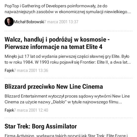
PopTop i Gathering of Developers poinformowały, że do
najważniejszych zasobów w ekonomicznej symulacji niewielkiego
państewka Tropico należeć będą (a jakżeby inaczej...) miło
Michał Bobrowski
7 marca 2001 13:37
szeleszczące zielone papierki z prezydentem... Jednak pieniądze to
nie wszystko.
Walcz, handluj i podróżuj w kosmosie -
Pierwsze informacje na temat Elite 4
Minęło już 17 lat od wydania pierwszej części sławnej gry Elite. Było
to w roku 1984. W 1993 roku pojawił się Frontier: Elite II, a dwa lata
później ukazała się trzecia część p.t. Frontier: First Encounters.
Fajek
7 marca 2001 13:36
Blizzard przeciwko New Line Cinema
Blizzard Entertainment wytoczył proces sądowy wytwórni New Line
Cinema za użycie nazwy „Diablo” w tytule najnowszego filmu
kręconego przez NLC. Zostało to spowodowane brakiem odzewu
Fajek
7 marca 2001 12:40
na apele ze strony Blizzarda dotyczące zmiany nazwy filmu.
Star Trek: Borg Assimilator
Firma Activision, wydawca takich pozycji jak Star Trek: Elite Force i