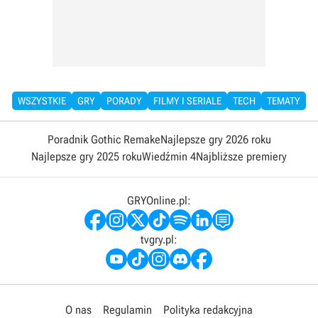
WSZYSTKIE
GRY
PORADY
FILMY I SERIALE
TECH
TEMATY
Poradnik Gothic Remake
Najlepsze gry 2026 roku
Najlepsze gry 2025 roku
Wiedźmin 4
Najbliższe premiery
GRYOnline.pl:
tvgry.pl:
O nas
Regulamin
Polityka redakcyjna