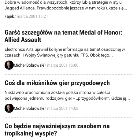
Dobra wiadomość dla wszystkich, którzy lubią strategie w stylu
Jagged Alliance. Prawdopodobnie jeszcze w tym roku ukaże się
sequel gry Rezerwowe Psy.
Fajek
7 marca 2001 15:21
Garść szczegółów na temat Medal of Honor:
Allied Assault
Electronics Arts ujawnił kolejne informacje na temat osadzonej w
czasach II Wojny Światowej gry gatunku FPS. Obok tego
zaprezentowano całkiem pokaźny zestaw screenshotów
Michał Bobrowski
7 marca 2001 15:00
pochodzących z tej pozycji, który już jest dostepny na naszych
stronach!
Coś dla miłośników gier przygodowych
Niedawno uruchomiona została polska strona w całości
poświęcona jednemu rodzajowi gier – „przygodówkom”. Gdzie ją
znaleźć?
Michał Bobrowski
7 marca 2001 14:02
Co będzie najważniejszym zasobem na
tropikalnej wyspie?