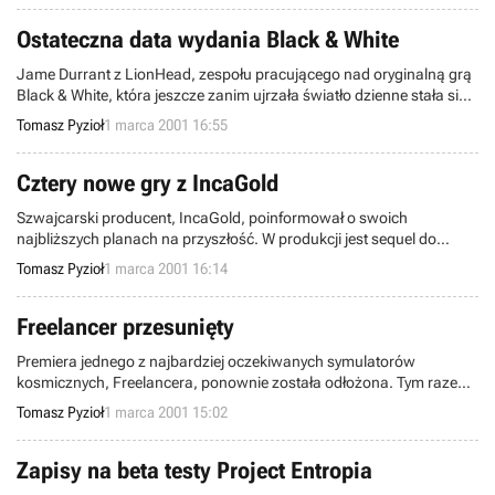
galaktyką zamieszkałą przez różne rasy.
Ostateczna data wydania Black & White
Jame Durrant z LionHead, zespołu pracującego nad oryginalną grą
Black & White, która jeszcze zanim ujrzała światło dzienne stała się
hitem, wyjawił kilka informacji na oficjalnym forum gry. Przede
Tomasz Pyzioł
1 marca 2001 16:55
wszystkim sprostował datę wydania Black & White, która
dotychczas podawana była różnie.
Cztery nowe gry z IncaGold
Szwajcarski producent, IncaGold, poinformował o swoich
najbliższych planach na przyszłość. W produkcji jest sequel do
popularnej symulacji paintballa - Paintball Heroes 2, który rzecz
Tomasz Pyzioł
1 marca 2001 16:14
jasna ma być jeszcze lepszy niż oryginał.
Freelancer przesunięty
Premiera jednego z najbardziej oczekiwanych symulatorów
kosmicznych, Freelancera, ponownie została odłożona. Tym razem
super produkcję z Digital Anvil przesunięto na wiosnę 2002 roku,
Tomasz Pyzioł
1 marca 2001 15:02
czyli aż o pół roku.
Zapisy na beta testy Project Entropia