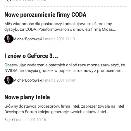
odstraszyć wszystkich miłośników koszykówki "zza oceanu".
Nowe porozumienie firmy CODA
Miłą wiadomość dla posiadaczy konsol ujawnił dziś rodzimy
dystrybutor CODA. Poinformował on o umowie z firmą Midas
dotyczącą wyłącznej dystrybucji gier na PS1 i PS2.
Michał Bobrowski
1 marca 2001 11:13
I znów o GeForce 3...
Obserwując wydarzenia ostatnich dni od razu można zauważyć, że
NVIDIA nie zasypia gruszek w popiele, a rozmowy z producentami
gier na temat wykorzystania nowej karty prowadziła zapewne na
Michał Bobrowski
1 marca 2001 10:49
długo przed pierwszym, kontrolowanym„przeciekiem” do mediów
na temat GeForce 3.
Nowe plany Intela
Główny dostawca procesorów, firma Intel, zaprezentowała na Intel
Developers Forum kolejne generacje swoich chipów. Intel
poinformował również, które procesory zostaną wycofane z
Fajek
1 marca 2001 10:16
produkcji w najbliższej przyszłości.