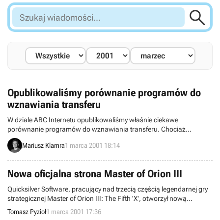

Szukaj
wiadomości...
Opublikowaliśmy porównanie programów do
wznawiania transferu
W dziale ABC Internetu opublikowaliśmy właśnie ciekawe
porównanie programów do wznawiania transferu. Chociaż
najbardziej chyba znanym ich przedstawicielem jest GetRight, który
Mariusz Klamra
1 marca 2001 18:14
opisaliśmy w odrębnym artykule, to jednak ma on konkurentów.
Nowa oficjalna strona Master of Orion III
Quicksilver Software, pracujący nad trzecią częścią legendarnej gry
strategicznej Master of Orion III: The Fifth 'X', otworzył nową
oficjalną stronę gry. MOO3 tradycyjnie będzie turową strategią
Tomasz Pyzioł
1 marca 2001 17:36
science-fiction, gdzie walczyć będziemy o dominacją nad olbrzymią