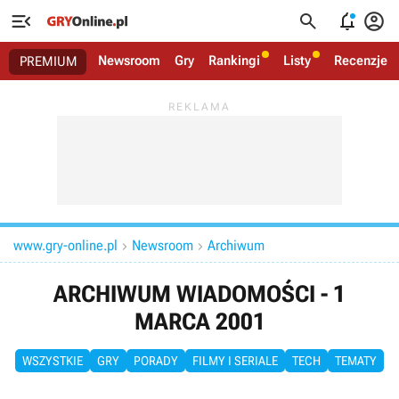




Newsroom
Gry
Rankingi
Listy
Recenzje
PREMIUM
www.gry-online.pl
Newsroom
Archiwum


ARCHIWUM WIADOMOŚCI - 1
MARCA 2001
WSZYSTKIE
GRY
PORADY
FILMY I SERIALE
TECH
TEMATY