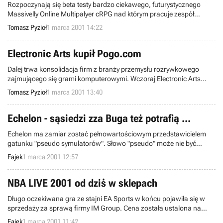
Rozpoczynają się beta testy bardzo ciekawego, futurystycznego
Massivelly Online Multipalyer cRPG nad którym pracuje zespół
MindArk. Project Entropia jest tym ciekawszą propozycją, że
Tomasz Pyzioł
1 marca 2001 14:22
możliwość późniejszej gry będzie całkowicie za darmo.
Electronic Arts kupił Pogo.com
Dalej trwa konsolidacja firm z branży przemysłu rozrywkowego
zajmującego się grami komputerowymi. Wczoraj Electronic Arts
ogłosił przejęcie Pogo.com, jednego z największych serwisów z
Tomasz Pyzioł
1 marca 2001 13:40
grami i zabawami online przeznaczonych dla całej rodziny.
Echelon - sąsiedzi zza Buga też potrafią ...
Echelon ma zamiar zostać pełnowartościowym przedstawicielem
gatunku "pseudo symulatorów". Słowo "pseudo" może nie być
najwłaściwsze gdyż kojarzy nam się z czymś
Fajek
1 marca 2001 12:57
niepełnowartościowym, natomiast Echelon ma być rasową
strzelanką z elementami symulacji.
NBA LIVE 2001 od dziś w sklepach
Długo oczekiwana gra ze stajni EA Sports w końcu pojawiła się w
sprzedaży za sprawą firmy IM Group. Cena została ustalona na
139zł. Suma tuż powyżej przeciętnej w żadnym razie nie powinna
Fajek
1 marca 2001 11:42