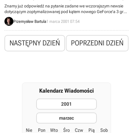
Znamy już odpowiedź na pytanie zadane we wczorajszym newsie
dotyczącym zoptymalizowanej pod kątem nowego GeForce'a 3 gry
Giants: Citizen Kabuto.
Przemysław Bartula
1 marca 2001 07:54
NASTĘPNY DZIEŃ
POPRZEDNI DZIEŃ
Kalendarz Wiadomości
2001
marzec
Nie
Pon
Wto
Śro
Czw
Pią
Sob