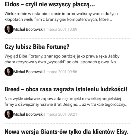
Eidos – czyli nie wszyscy płaczą...
Wielokrotnie w ostatnim czasie informowaliśmy was o dużych
kłopotach wielu firm z branży gier komputerowych, które
zanotowały straty finansowe za rok 2000. Okazuje się, że nie
Michał Bobrowski
1 marca 2001 10:09
wszystkie, czego koronnym przykładem jest właśnie Eidos.
Czy lubisz Biba Fortunę?
Wygląd Biba Fortuny, znanego bardziej jako prawa ręka Jabby
charakteryzowały dwa „wyrostki” po obu stronach głowy. Na
stronach Star Wars Galaxies ujawniono właśnie, że czwartą,
Michał Bobrowski
1 marca 2001 09:56
dostępną w tej grze rasą będzie Twi'lek. Dzięki temu osobiście
będziesz mógł poczuć ciężar tych „wyrostków”...
Breed – obca rasa zagraża istnieniu ludzkości!
Niezwykle ciekawie zapowiada się projekt niewielkiej angielskiej
firmy o dźwięcznej nazwie Brat Designs. Już w trakcie tegorocznych
świąt Bożego Narodzenia osobiście będziesz mógł bronić Ziemi
Michał Bobrowski
1 marca 2001 09:21
przed agresywną, biomechaniczną rasą.
Nowa wersja Giants-ów tylko dla klientów Elsy.