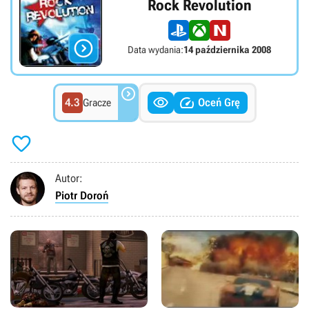
Rock Revolution

Data wydania:
14 października 2008



4.3
Oceń Grę
Gracze

Autor:
Piotr Doroń