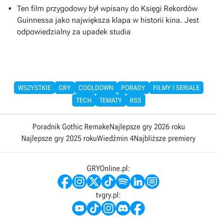
Ten film przygodowy był wpisany do Księgi Rekordów
Guinnessa jako największa klapa w historii kina. Jest
odpowiedzialny za upadek studia
WSZYSTKIE
GRY
COOLDOWN
PORADY
FILMY I SERIALE
TECH
TEMATY
RSS
Poradnik Gothic Remake
Najlepsze gry 2026 roku
Najlepsze gry 2025 roku
Wiedźmin 4
Najbliższe premiery
GRYOnline.pl:
tvgry.pl: