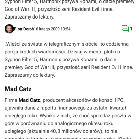
Syphon Filter 5, Harmonix pozywa Konami, o dacie premiery
God of War III, przyszłość serii Resident Evil i inne.
Zapraszamy do lektury.

1
Piotr Doroń
16 lutego 2009 10:54
„Wieści ze świata w telegraficznym skrócie” to codzienna
porcja krótkich wiadomości. Dzisiaj w menu: plotki o
Syphon Filter 5, Harmonix pozywa Konami, o dacie
premiery God of War III, przyszłość serii Resident Evil i inne.
Zapraszamy do lektury.
Mad Catz
Firma
Mad Catz
, producent akcesoriów do konsol i PC,
ujawniła dane z raportu finansowego za ostatni kwartał
ubiegłego roku. Wynika z nich, że choć sprzedaż poszła w
górę w porównaniu do analogicznego okresu roku
ubiegłego (aktualnie 40,8 milionów dolarów), to nie
pomogło to firmie w wypracowaniu czystego zysku. Straty