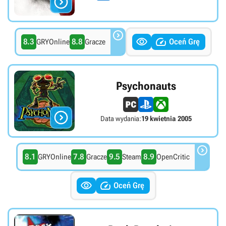




8.3
8.8
Oceń Grę
GRYOnline
Gracze
Psychonauts

Data wydania:
19 kwietnia 2005

8.1
7.8
9.5
8.9
GRYOnline
Gracze
Steam
OpenCritic


Oceń Grę