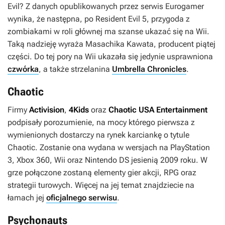
Evil
? Z danych opublikowanych przez serwis
Eurogamer
wynika, że następna, po
Resident Evil 5
, przygoda z
zombiakami w roli głównej ma szanse ukazać się na Wii.
Taką nadzieję wyraża Masachika Kawata, producent piątej
części. Do tej pory na Wii ukazała się jedynie usprawniona
czwórka
, a także strzelanina
Umbrella Chronicles
.
Chaotic
Firmy
Activision
,
4Kids
oraz
Chaotic USA Entertainment
podpisały porozumienie, na mocy którego pierwsza z
wymienionych dostarczy na rynek karciankę o tytule
Chaotic
. Zostanie ona wydana w wersjach na PlayStation
3, Xbox 360, Wii oraz Nintendo DS jesienią 2009 roku. W
grze połączone zostaną elementy gier akcji, RPG oraz
strategii turowych. Więcej na jej temat znajdziecie na
łamach jej
oficjalnego serwisu
.
Psychonauts