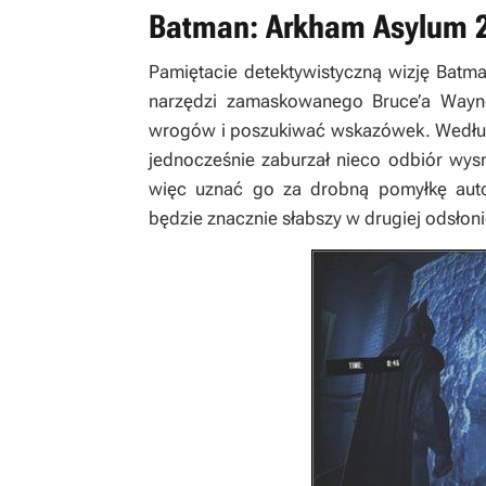
Batman: Arkham Asylum 
Pamiętacie detektywistyczną wizję Batm
narzędzi zamaskowanego Bruce’a Wayn
wrogów i poszukiwać wskazówek. Według
jednocześnie zaburzał nieco odbiór wys
więc uznać go za drobną pomyłkę autor
będzie znacznie słabszy w drugiej odsłoni