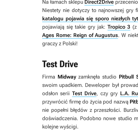
Na łamach sklepu
Direct2Drive
przecenio
Niestety nie dotyczy to najnowszej gry 
katalogu pojawia się sporo niezłych ty
pojawiają się takie gry jak:
Tropico 3
(z
Ages Rome: Reign of Augustus
. W niek
graczy z Polski!
Test Drive
Firma
Midway
zamknęła studio
Pitbull
swoim upadkiem. Deweloper był prowadz
odsłon serii
Test Drive
, czy gry
L.A. R
przywrócić firmę do życia pod nazwą
Pit
nie popełni błędów z przeszłości. Burzl
doświadczenia. Podobno nowe studio ma
kolejne wyścigi.