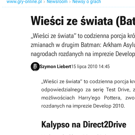
www.gry-online.pl
Newsroom
Newsy o grach


Wieści ze świata (Ba
„Wieści ze świata” to codzienna porcja kr
zmianach w drugim Batman: Arkham Asylum
nagrodach rozdanych na imprezie Develo
Szymon Liebert
15 lipca 2010 14:45
„Wieści ze świata” to codzienna porcja k
odpowiedzialnego za serię Test Drive
możliwościach Harry’ego Pottera, zw
rozdanych na imprezie Develop 2010.
Kalypso na Direct2Drive