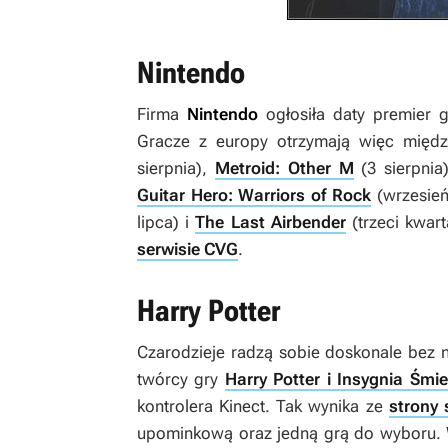
Nintendo
Firma
Nintendo
ogłosiła daty premier gi
Gracze z europy otrzymają więc międz
sierpnia),
Metroid: Other M
(3 sierpnia
Guitar Hero: Warriors of Rock
(wrzesie
lipca) i
The Last Airbender
(trzeci kwar
serwisie CVG
.
Harry Potter
Czarodzieje radzą sobie doskonale bez 
twórcy gry
Harry Potter i Insygnia Śmie
kontrolera Kinect. Tak wynika ze
strony 
upominkową oraz jedną grą do wyboru. W