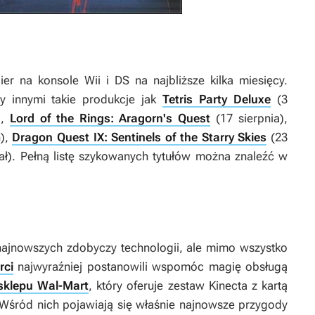
er na konsole Wii i DS na najbliższe kilka miesięcy.
y innymi takie produkcje jak
Tetris Party Deluxe
(3
),
Lord of the Rings: Aragorn's Quest
(17 sierpnia),
ń),
Dragon Quest IX: Sentinels of the Starry Skies
(23
tał). Pełną listę szykowanych tytułów można znaleźć w
najnowszych zdobyczy technologii, ale mimo wszystko
rci
najwyraźniej postanowili wspomóc magię obsługą
sklepu Wal-Mart
, który oferuje zestaw Kinecta z kartą
śród nich pojawiają się właśnie najnowsze przygody