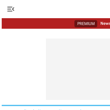

New
PREMIUM