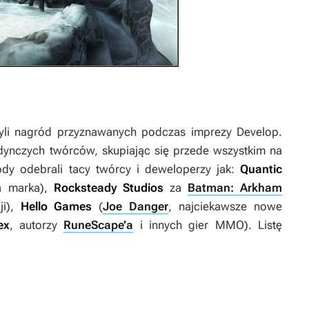
yli nagród przyznawanych podczas imprezy Develop.
edynczych twórców, skupiając się przede wszystkim na
ody odebrali tacy twórcy i deweloperzy jak:
Quantic
a marka),
Rocksteady Studios
za
Batman: Arkham
ji),
Hello Games
(
Joe Danger
, najciekawsze nowe
ex
, autorzy
RuneScape’a
i innych gier MMO). Listę