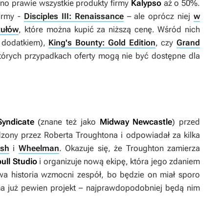
no prawie wszystkie produkty firmy
Kalypso
aż o 50%.
firmy -
Disciples III: Renaissance
– ale oprócz niej
w
tułów
, które można kupić za niższą cenę. Wśród nich
 dodatkiem),
King's Bounty: Gold Edition
, czy
Grand
tórych przypadkach oferty mogą nie być dostępne dla
 Syndicate
(znane też jako
Midway Newcastle
) przed
ony przez Roberta Troughtona i odpowiadał za kilka
ush
i
Wheelman
. Okazuje się, że Troughton zamierza
bull Studio
i organizuje nową ekipę, która jego zdaniem
iwa historia wzmocni zespół, bo będzie on miał sporo
 już pewien projekt – najprawdopodobniej będą nim