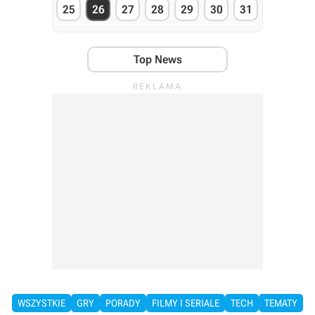
25
26
27
28
29
30
31
Top News
WSZYSTKIE
GRY
PORADY
FILMY I SERIALE
TECH
TEMATY