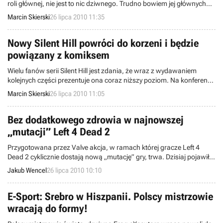
roli głównej, nie jest to nic dziwnego. Trudno bowiem jej głównych
bohaterów zaliczyć do najbardziej rozpoznawalnych superherosów
Marcin Skierski
26 lipca 2010 11:35
ratujących świat. Tym bardziej dziwi najnowsza zapowiedź Warner
Bros. Interactive Entertainment, że rozpoczęto prace nad grą opartą
na tym uniwersum.
Nowy Silent Hill powróci do korzeni i będzie
powiązany z komiksem
Wielu fanów serii Silent Hill jest zdania, że wraz z wydawaniem
kolejnych części prezentuje ona coraz niższy poziom. Na konferencji
Konami podczas targów E3 zaprezentowano najnowszą odsłonę, o
Marcin Skierski
26 lipca 2010 11:05
której wciąż wiemy stosunkowo niewiele. Tymczasem jednak
obiecujące słowa padły z ust jednego z autorów, który twierdzi, że
gra powróci do korzeni.
Bez dodatkowego zdrowia w najnowszej
„mutacji” Left 4 Dead 2
Przygotowana przez Valve akcja, w ramach której gracze Left 4
Dead 2 cyklicznie dostają nową „mutację” gry, trwa. Dzisiaj pojawiła
się czternasta już z kolei taka modyfikacja, zmieniająca nieco –
Jakub Wencel
26 lipca 2010 10:10
tradycyjnie już – zasady rozgrywki.
E-Sport: Srebro w Hiszpanii. Polscy mistrzowie
wracają do formy!