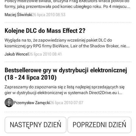
Polscy mistrzowie świata, drużyna Frag eXecutors wraca powoli do
formy, jaką prezentowała pod koniec ubiegłego roku. Po 4 miejscu
na ESWC, w ubiegły weekend gracze Fx pierwszy raz w tym sezonie
Maciej Śliwiński
26 lipca 2010 08:53
stanęli na podium międzynarodowego turnieju. W słonecznej
Hiszpanii zajęli drugie miejsce w turnieju w Counter Strike'a podczas
GameGune 2010.
Kolejne DLC do Mass Effect 2?
Wygląda na to, że zapowiedziany wcześniej pakiet DLC do
kosmicznej gry RPG firmy BioWare, Lair of the Shadow Broker, nie
jest jedynym, który jest w przygotowaniu. Wieści, że w niedługim
Jakub Wencel
26 lipca 2010 08:41
czasie gracze będą mogli pobrać jeszcze jedną dodatkową
przygodę, mają swoje źródło w wypowiedzi menedżera ds.
marketingu marki Mass Effect, Jaretta Lee, na oficjalnym forum
Bestsellerowe gry w dystrybucji elektronicznej
internetowym gry.
(18 - 24 lipca 2010)
Zapraszamy do zapoznania się z listą najlepiej sprzedających się
gier w dystrybucji elektronicznej w systemach Direct2Drive.eu i
Steam. Wyniki obejmują okres od 18 do 24 lipca.
Przemysław Zamęcki
26 lipca 2010 07:07
NASTĘPNY DZIEŃ
POPRZEDNI DZIEŃ