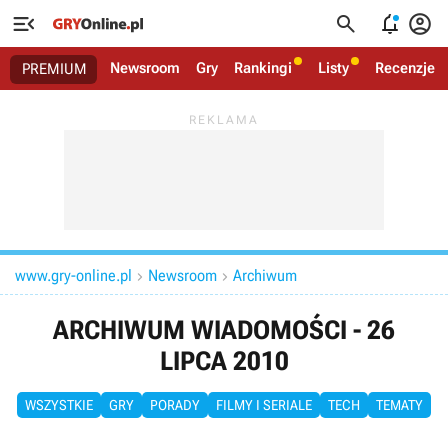




Newsroom
Gry
Rankingi
Listy
Recenzje
PREMIUM
www.gry-online.pl
Newsroom
Archiwum


ARCHIWUM WIADOMOŚCI - 26
LIPCA 2010
WSZYSTKIE
GRY
PORADY
FILMY I SERIALE
TECH
TEMATY