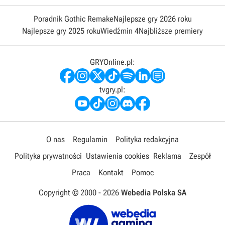
Poradnik Gothic Remake
Najlepsze gry 2026 roku
Najlepsze gry 2025 roku
Wiedźmin 4
Najbliższe premiery
GRYOnline.pl:
tvgry.pl:
O nas
Regulamin
Polityka redakcyjna
Polityka prywatności
Ustawienia cookies
Reklama
Zespół
Praca
Kontakt
Pomoc
Copyright © 2000 -
2026
Webedia Polska SA