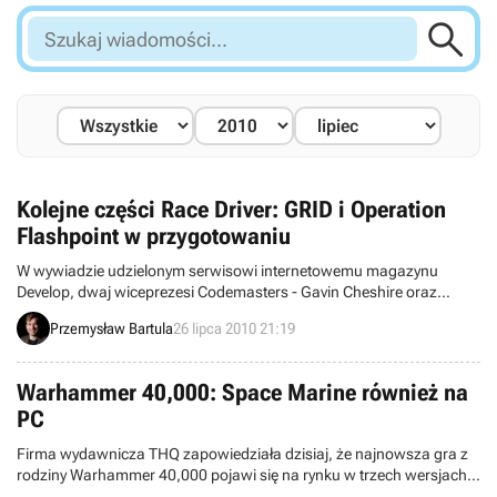

Szukaj
wiadomości...
Kolejne części Race Driver: GRID i Operation
Flashpoint w przygotowaniu
W wywiadzie udzielonym serwisowi internetowemu magazynu
Develop, dwaj wiceprezesi Codemasters - Gavin Cheshire oraz
niespełna trzymiesięczny nabytek studia Jamie Macdonald –
Przemysław Bartula
26 lipca 2010 21:19
nakreślili obecną politykę firmy.
Warhammer 40,000: Space Marine również na
PC
Firma wydawnicza THQ zapowiedziała dzisiaj, że najnowsza gra z
rodziny Warhammer 40,000 pojawi się na rynku w trzech wersjach:
przeznaczonej na PlayStation 3, Xboksa 360 oraz, wbrew