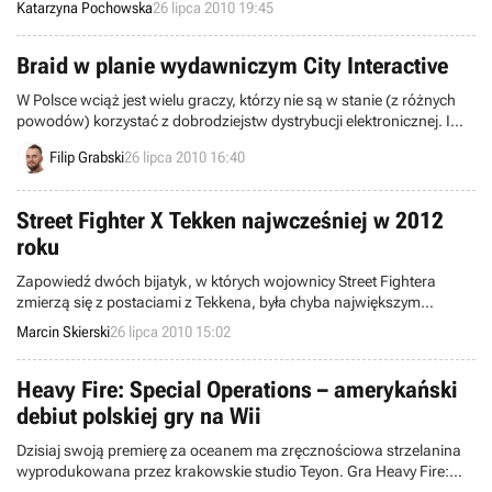
Katarzyna Pochowska
26 lipca 2010 19:45
wcześniejszym zapowiedziom, także na komputery PC. Nad częścią
o podtytule Space Marine pracuje studio Relic Entertainment, a
gracze wcielą się w tytułowych space marines i zmierzą się z orkami.
Braid w planie wydawniczym City Interactive
W Polsce wciąż jest wielu graczy, którzy nie są w stanie (z różnych
powodów) korzystać z dobrodziejstw dystrybucji elektronicznej. I
często wylewają żale, że nie mogą cieszyć się doskonałymi
Filip Grabski
26 lipca 2010 16:40
produkcjami niezależnymi dostępnymi tylko tą drogą. Na szczęście –
do czasu.
Street Fighter X Tekken najwcześniej w 2012
roku
Zapowiedź dwóch bijatyk, w których wojownicy Street Fightera
zmierzą się z postaciami z Tekkena, była chyba największym
wydarzeniem dla graczy na tegorocznej imprezie Comic-Con.
Marcin Skierski
26 lipca 2010 15:02
Takiego crossovera jeszcze nie było, wobec czego już teraz wiele
osób wyczekuje na te dwa tytuły z niecierpliwością. Jak się jednak
okazuje, na premiery przyjdzie nam jeszcze długo poczekać.
Heavy Fire: Special Operations – amerykański
debiut polskiej gry na Wii
Dzisiaj swoją premierę za oceanem ma zręcznościowa strzelanina
wyprodukowana przez krakowskie studio Teyon. Gra Heavy Fire: