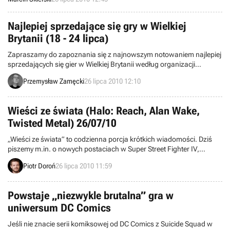
temacie gier. Na miejscu i tym razem można było zobaczyć
prezentacje wielu nadchodzących tytułów, w tym także nowej
produkcji od Lionhead Studios – Fable III.
Najlepiej sprzedające się gry w Wielkiej
Brytanii (18 - 24 lipca)
Zapraszamy do zapoznania się z najnowszym notowaniem najlepiej
sprzedających się gier w Wielkiej Brytanii według organizacji
Charttrack. Obejmuje ono okres między 18 a 24 lipca.
Przemysław Zamęcki
26 lipca 2010 12:10
Wieści ze świata (Halo: Reach, Alan Wake,
Twisted Metal) 26/07/10
„Wieści ze świata” to codzienna porcja krótkich wiadomości. Dziś
piszemy m.in. o nowych postaciach w Super Street Fighter IV,
konferencji studia Irrational Games, spadających przychodach Atari,
Piotr Doroń
26 lipca 2010 11:59
edytorze poziomów w Halo: Reach, a także zbliżającej się premierze
pierwszego dodatku DLC do Alan Wake. Zapraszamy do lektury.
Powstaje „niezwykle brutalna” gra w
uniwersum DC Comics
Jeśli nie znacie serii komiksowej od DC Comics z Suicide Squad w