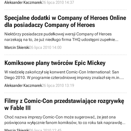
Special Operations przeznaczona jest wyłącznie na konsolę
Aleksander Kaczmarek
26 lipca 2010 14:37
Nintendo Wii i dystrybuowana za pośrednictwem usługi WiiWare.
Specjalne dodatki w Company of Heroes Online
dla posiadaczy Company of Heroes
Niektórzy posiadacze pudełkowej wersji Company of Heroes
narzekają na to, że już niedługo firma THQ udostępni zupełnie
darmowe Company of Heroes Online, które umożliwi rozgrywkę
Marcin Skierski
26 lipca 2010 14:00
sieciową z graczami z całego świata. Jak się jednak okazuje, twórcy
przygotują specjalne bonusy dla osób, które wcześniej zakupili grę w
sklepie.
Komiksowe plany twórców Epic Mickey
W niedzielę zakończył się konwent Comic-Con International: San
Diego 2010. W programie czterodniowej imprezy znalazł się m.in.
panel dyskusyjny z udziałem Warrena Spectora, współtwórcy serii
Aleksander Kaczmarek
26 lipca 2010 13:19
Deus Ex oraz pisarza Petera Davida. Ujawnili oni plany związane z
grą Epic Mickey, której towarzyszyć będą komiksy nawiązujące do jej
fabuły.
Filmy z Comic-Con przedstawiające rozgrywkę
w Fable III
Choć nazwa imprezy Comic-Con może sugerować, że jest ona
poświęcona wyłącznie fanom komiksów, to co roku tak naprawdę
jest to okazja do zaprezentowania nowych materiałów także w
Marcin Skierski
26 lipca 2010 12:45