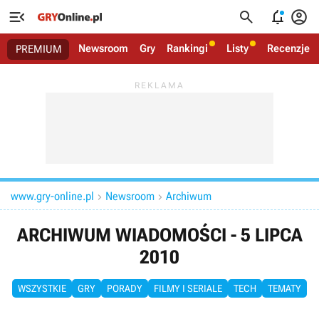




Newsroom
Gry
Rankingi
Listy
Recenzje
PREMIUM
www.gry-online.pl
Newsroom
Archiwum


ARCHIWUM WIADOMOŚCI - 5 LIPCA
2010
WSZYSTKIE
GRY
PORADY
FILMY I SERIALE
TECH
TEMATY