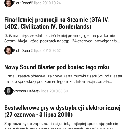
Piotr Doroń
5 lipca 2010 10:24
przymierzał się do rezygnacji z okazywania wsparcia dla rynku gier
pecetowych.
Finał letniej promocji na Steamie (GTA IV,
L4D2, Civilization IV, Borderlands)
Dziś ma miejsce ostatni dzień letniej promocji gier na platformie
Steam. Akcja, której początek nastąpił 24 czerwca, przyciągnęła
wielu miłośników elektronicznej rozrywki. Obecnie w głównej ofercie,
Piotr Doroń
5 lipca 2010 08:52
która będzie obowiązywać do godziny 19:00 polskiego czasu,
zamieszczono kilkanaście tytułów, które w trakcie promocji cieszyły
się największą popularnością klientów Steama.
Nowy Sound Blaster pod koniec tego roku
Firma Creative obiecała, że nowa karta muzyki z serii Sound Blaster
trafi do sprzedaży pod koniec tego roku. Informacja została
przekazana przez redaktora serwisu VE3D, który skontaktował się
Szymon Liebert
5 lipca 2010 08:30
ze znanym producentem sprzętu komputerowego. Produkt miał być
dostępny na rynku już kilka miesięcy temu (zapowiedziano go w
marcu), ale jak widać zaliczył spore opóźnienie.
Bestsellerowe gry w dystrybucji elektronicznej
(27 czerwca - 3 lipca 2010)
Zapraszamy do zapoznania się z listą najlepiej sprzedających się