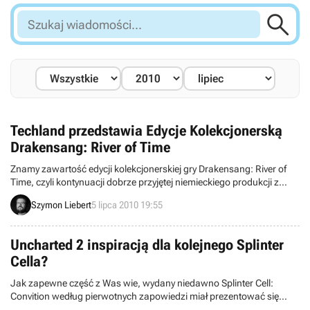

Szukaj
wiadomości...
Techland przedstawia Edycje Kolekcjonerską
Drakensang: River of Time
Znamy zawartość edycji kolekcjonerskiej gry Drakensang: River of
Time, czyli kontynuacji dobrze przyjętej niemieckiego produkcji z
gatunku cRPG. Techland, polski dystrybutor tytułu, przekonuje, że
Szymon Liebert
5 lipca 2010 19:55
będzie to jedno z największych wydawnictw tego typu w tym roku.
Najwyraźniej nie są to puste obietnice, bo w skład specjalnego
wydania wchodzi aż siedemnaście elementów.
Uncharted 2 inspiracją dla kolejnego Splinter
Cella?
Jak zapewne część z Was wie, wydany niedawno Splinter Cell:
Convition według pierwotnych zapowiedzi miał prezentować się
nieco inaczej. Twórcy musieli niestety porzucić część rozwiązań,