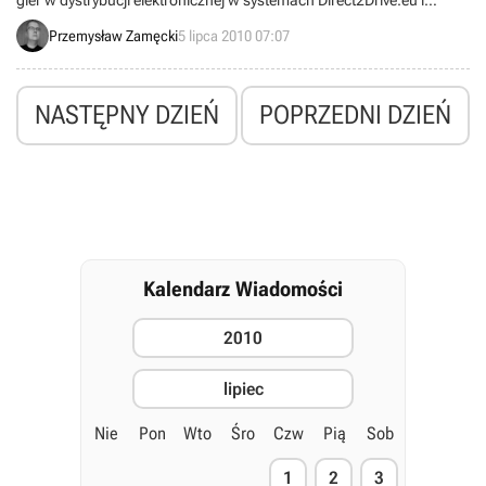
gier w dystrybucji elektronicznej w systemach Direct2Drive.eu i
Steam. Wyniki obejmują okres od 27 czerwca do 3 lipca.
Przemysław Zamęcki
5 lipca 2010 07:07
NASTĘPNY DZIEŃ
POPRZEDNI DZIEŃ
Kalendarz Wiadomości
2010
lipiec
Nie
Pon
Wto
Śro
Czw
Pią
Sob
1
2
3