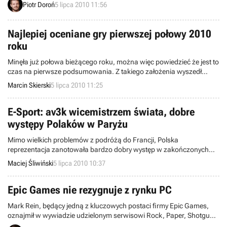
Piotr Doroń
5 lipca 2010 11:56
dodatku DLC do SKATE 3. Zapraszamy do lektury.
Najlepiej oceniane gry pierwszej połowy 2010
roku
Minęła już połowa bieżącego roku, można więc powiedzieć że jest to
czas na pierwsze podsumowania. Z takiego założenia wyszedł
przynajmniej serwis Metacritic zajmujący się wyliczaniem średniej
Marcin Skierski
5 lipca 2010 11:25
ocen (między innymi gier) na podstawie najbardziej popularnych
mediów branżowych. Jego autorzy postanowili podsumować
ostatnie 6 miesięcy i przedstawić najlepiej oceniane tytuły w tym
E-Sport: av3k wicemistrzem świata, dobre
czasie.
występy Polaków w Paryżu
Mimo wielkich problemów z podróżą do Francji, Polska
reprezentacja zanotowała bardzo dobry występ w zakończonych
wczoraj Mistrzostwach Świata Electronic Sports World Cup.
Maciej Śliwiński
5 lipca 2010 10:37
Największy sukces odniósł Maciej ‘av3k’ Krzykowski, zdobywając
srebrny medal w turnieju Quake Live.
Epic Games nie rezygnuje z rynku PC
Mark Rein, będący jedną z kluczowych postaci firmy Epic Games,
oznajmił w wywiadzie udzielonym serwisowi Rock, Paper, Shotgun,
że nie jest prawdą jakoby producent serii Unreal oraz Gears of War