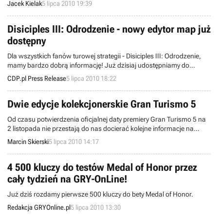
Jacek Kielak
5 lipca 2010 19:39
przez co ostateczna wersja gry wydaje się być zubożała w stosunku
do prezentowanej początkowo.
Disiciples III: Odrodzenie - nowy edytor map już
dostępny
Dla wszystkich fanów turowej strategii - Disiciples III: Odrodzenie,
mamy bardzo dobrą informację! Już dzisiaj udostępniamy do
pobrania edytor map w wersji 1.0. Dzięki temu przydatnemu
CDP.pl Press Release
5 lipca 2010 18:22
narzędziu i odrobinie pracy jaką włożycie w jego opanowanie
stworzycie zupełnie nowe, pełne przygód, bohaterów i zamków do
zdobycia mapy. Edytor pozwala tworzyć mapy do gry w trybie
Dwie edycje kolekcjonerskie Gran Turismo 5
„Gorące Krzesło”, umożliwia dod
Od czasu potwierdzenia oficjalnej daty premiery Gran Turismo 5 na
2 listopada nie przestają do nas docierać kolejne informacje na
temat tego wydarzenia. Wcześniej informowaliśmy Was już o
Marcin Skierski
5 lipca 2010 14:17
kolekcjonerskiej edycji gry, a okazuje się, że nie będzie to jedyna taka
specjalna wersja, jaka ukaże się na rynku.
4 500 kluczy do testów Medal of Honor przez
cały tydzień na GRY-OnLine!
Już dziś rozdamy pierwsze 500 kluczy do bety Medal of Honor.
Redakcja GRYOnline.pl
5 lipca 2010 13:30