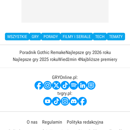
WSZYSTKIE
GRY
PORADY
FILMY I SERIALE
TECH
TEMATY
Poradnik Gothic Remake
Najlepsze gry 2026 roku
Najlepsze gry 2025 roku
Wiedźmin 4
Najbliższe premiery
GRYOnline.pl:
tvgry.pl:
O nas
Regulamin
Polityka redakcyjna