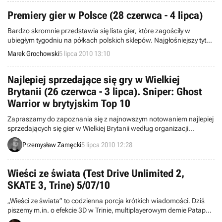
Premiery gier w Polsce (28 czerwca - 4 lipca)
Bardzo skromnie przedstawia się lista gier, które zagościły w
ubiegłym tygodniu na półkach polskich sklepów. Najgłośniejszy tytuł,
który od kilku dni dostępny jest dla rodzimych odbiorców, to All
Marek Grochowski
5 lipca 2010 13:10
Points Bulletin – sieciowy odpowiednik serii GTA, wydany pod
szyldem Electronic Arts.
Najlepiej sprzedające się gry w Wielkiej
Brytanii (26 czerwca - 3 lipca). Sniper: Ghost
Warrior w brytyjskim Top 10
Zapraszamy do zapoznania się z najnowszym notowaniem najlepiej
sprzedających się gier w Wielkiej Brytanii według organizacji
Charttrack. Obejmuje ono okres między 27 czerwca a 3 lipca.
Przemysław Zamęcki
5 lipca 2010 12:28
Wieści ze świata (Test Drive Unlimited 2,
SKATE 3, Trine) 5/07/10
„Wieści ze świata” to codzienna porcja krótkich wiadomości. Dziś
piszemy m.in. o efekcie 3D w Trinie, multiplayerowym demie Patapon
3, ścieżce dźwiękowej do Test Drive Unlimited 2, a także nowym