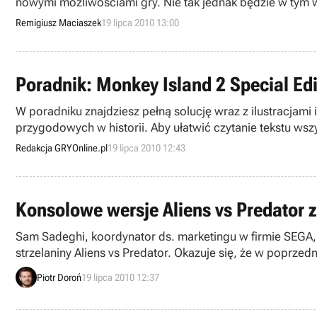
nowymi możliwościami gry. Nie tak jednak będzie w tym wypadku. Valve szykuje nam bowiem kolejne niespodzianki, tym razem będzie to wprowadzenie do gry zupełnie
nowych przedmiotów, stworzonych właśnie przez fanów 
Remigiusz Maciaszek
19 lipca 2010 13:00
Poradnik: Monkey Island 2 Special Ed
W poradniku znajdziesz pełną solucję wraz z ilustracjam
przygodowych w historii. Aby ułatwić czytanie tekstu ws
do miejsc na mapie są pomarańczowe.
Redakcja GRYOnline.pl
19 lipca 2010 12:43
Konsolowe wersje Aliens vs Predator z 
Sam Sadeghi, koordynator ds. marketingu w firmie SEGA,
strzelaniny Aliens vs Predator. Okazuje się, że w poprze
wydawcy.
Piotr Doroń
19 lipca 2010 12:37