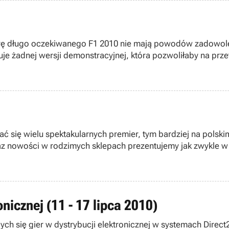
ierę długo oczekiwanego F1 2010 nie mają powodów zadowol
tuje żadnej wersji demonstracyjnej, która pozwoliłaby na pr
ć się wielu spektakularnych premier, tym bardziej na polski
kaz nowości w rodzimych sklepach prezentujemy jak zwykle w
onicznej (11 - 17 lipca 2010)
cych się gier w dystrybucji elektronicznej w systemach Direc