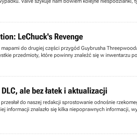
gry.
ition: LeChuck's Revenge
i i mapami do drugiej części przygód Guybrusha Threepwooda,
zystkie przedmioty, które powinny znaleźć się w inwentarzu
DLC, ale bez łatek i aktualizacji
 przesłał do naszej redakcji sprostowanie odnośnie rzekome
dniej informacji znalazło się kilka niepoprawnych informacj