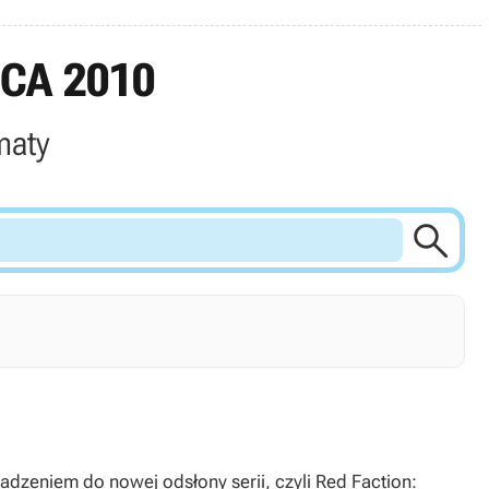
CA 2010
maty

dzeniem do nowej odsłony serii, czyli Red Faction: