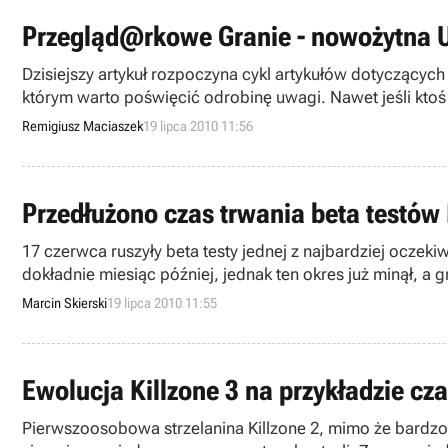
Przegląd@rkowe Granie - nowożytna U
Dzisiejszy artykuł rozpoczyna cykl artykułów dotyczących
którym warto poświęcić odrobinę uwagi. Nawet jeśli ktoś z
w tym artykule, to być może w kolejnych.
Remigiusz Maciaszek
19 lipca 2010 11:56
Przedłużono czas trwania beta testów
17 czerwca ruszyły beta testy jednej z najbardziej ocze
dokładnie miesiąc później, jednak ten okres już minął, a
Marcin Skierski
19 lipca 2010 11:55
Ewolucja Killzone 3 na przykładzie cz
Pierwszoosobowa strzelanina Killzone 2, mimo że bardzo