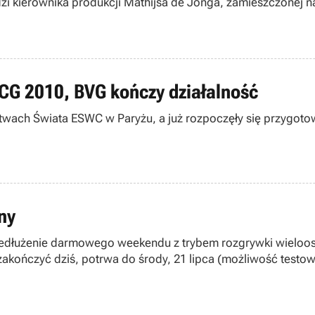
zi kierownika produkcji Mathijsa de Jonga, zamieszczonej n
 wyeliminowane.
WCG 2010, BVG kończy działalność
ostwach Świata ESWC w Paryżu, a już rozpoczęły się przygot
ny
zedłużenie darmowego weekendu z trybem rozgrywki wielooso
 zakończyć dziś, potrwa do środy, 21 lipca (możliwość test