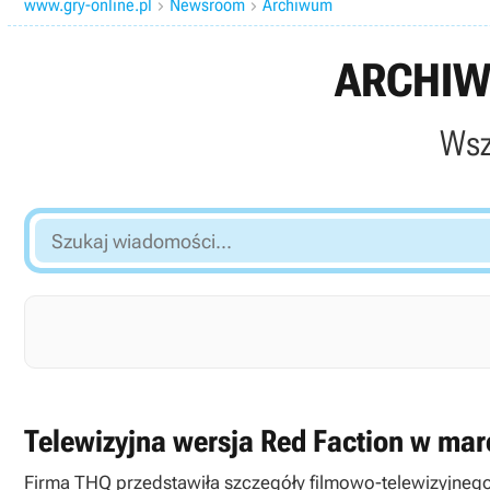
www.gry-online.pl
Newsroom
Archiwum


ARCHIW
Wsz
Szukaj
wiadomości...
Telewizyjna wersja Red Faction w mar
Firma THQ przedstawiła szczegóły filmowo-telewizyjnego 