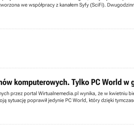
 tworzona we współpracy z kanałem Syfy (SciFi). Dwugodzin
ynów komputerowych. Tylko PC World w 
onych przez portal Wirtualnemedia.pl wynika, że w kwietni
ą sytuację poprawił jedynie PC World, który dzięki tymcza
 roku.