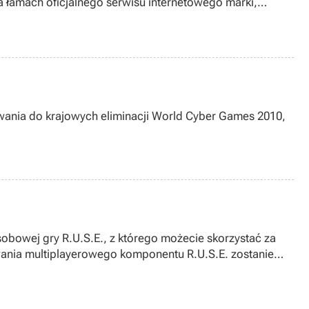
a łamach oficjalnego serwisu internetowego marki,
owania do krajowych eliminacji World Cyber Games 2010,
bowej gry R.U.S.E., z którego możecie skorzystać za
owania multiplayerowego komponentu R.U.S.E. zostanie