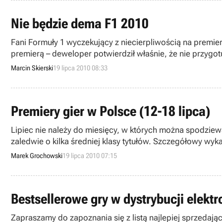
Nie będzie dema F1 2010
Fani Formuły 1 wyczekujący z niecierpliwością na prem
premierą – deweloper potwierdził właśnie, że nie przygo
Marcin Skierski
19 lipca 2010 08:33
Premiery gier w Polsce (12-18 lipca)
Lipiec nie należy do miesięcy, w których można spodziewa
zaledwie o kilka średniej klasy tytułów. Szczegółowy wy
Marek Grochowski
19 lipca 2010 07:15
Bestsellerowe gry w dystrybucji elektr
Zapraszamy do zapoznania się z listą najlepiej sprzedają