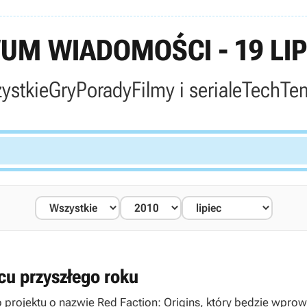
UM WIADOMOŚCI - 19 LIP
ystkie
Gry
Porady
Filmy i seriale
Tech
Te
cu przyszłego roku
projektu o nazwie Red Faction: Origins, który będzie wprowa