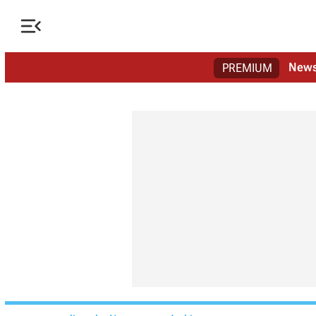

New
PREMIUM