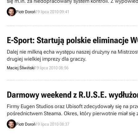
się m.in. za niedopracowany system kontroli. Z wypowied
wynika, że w „trójce” problemy ze sterowaniem zostaną
Piotr Doroń
19 lipca 2010 09:41
E-Sport: Startują polskie eliminacje 
Dalej nie milkną echa występu naszej drużyny na Mistrz
drugiej wielkiej imprezy dla graczy.
Maciej Śliwiński
19 lipca 2010 08:56
Darmowy weekend z R.U.S.E. wydłużo
Firmy Eugen Studios oraz Ubisoft zdecydowały się na pr
pośrednictwem Steama. Okres, który pierwotnie miał się
wyłączona o godzinie 21:00 polskiego czasu).
Piotr Doroń
19 lipca 2010 08:37