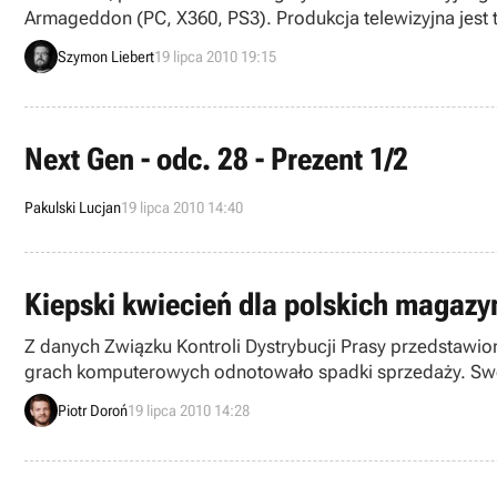
Armageddon (PC, X360, PS3). Produkcja telewizyjna jest
Szymon Liebert
19 lipca 2010 19:15
Next Gen - odc. 28 - Prezent 1/2
Pakulski Lucjan
19 lipca 2010 14:40
Kiepski kwiecień dla polskich magaz
Z danych Związku Kontroli Dystrybucji Prasy przedstawi
grach komputerowych odnotowało spadki sprzedaży. Swoj
pochwalić rezultatem dwukrotnie lepszym, aniżeli w 2009
Piotr Doroń
19 lipca 2010 14:28