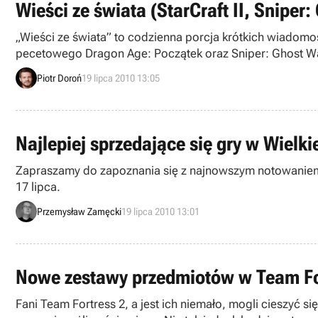
Wieści ze świata (StarCraft II, Sniper
„Wieści ze świata” to codzienna porcja krótkich wiadomoś
pecetowego Dragon Age: Początek oraz Sniper: Ghost War
Piotr Doroń
19 lipca 2010 13:05
Najlepiej sprzedające się gry w Wielkiej
Zapraszamy do zapoznania się z najnowszym notowaniem na
17 lipca.
Przemysław Zamęcki
19 lipca 2010 13:01
Nowe zestawy przedmiotów w Team Fo
Fani Team Fortress 2, a jest ich niemało, mogli cieszyć 