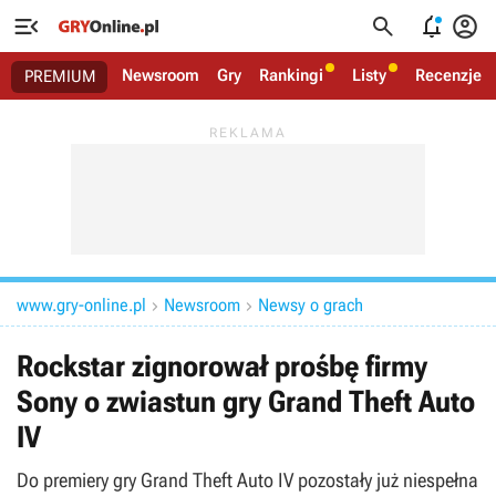




Newsroom
Gry
Rankingi
Listy
Recenzje
PREMIUM
www.gry-online.pl
Newsroom
Newsy o grach


Rockstar zignorował prośbę firmy
Sony o zwiastun gry Grand Theft Auto
IV
Do premiery gry Grand Theft Auto IV pozostały już niespełna