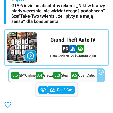
GTA 6 idzie po absolutny rekord: „Nikt w branży
nigdy wcześniej nie widział czegoś podobnego”.
Szef Take-Two twierdzi, że „płyty nie mają
sensu” dla konsumenta
Grand Theft Auto IV

Data wydania:
29 kwietnia 2008

8.5
8.4
8.3
9.5
GRYOnline
Gracze
Steam
OpenCritic


Oceń Grę
