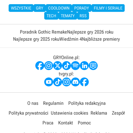
WSZYSTKIE
GRY
COOLDOWN
PORADY
FILMY I SERIALE
TECH
TEMATY
RSS
Poradnik Gothic Remake
Najlepsze gry 2026 roku
Najlepsze gry 2025 roku
Wiedźmin 4
Najbliższe premiery
GRYOnline.pl:
tvgry.pl:
O nas
Regulamin
Polityka redakcyjna
Polityka prywatności
Ustawienia cookies
Reklama
Zespół
Praca
Kontakt
Pomoc