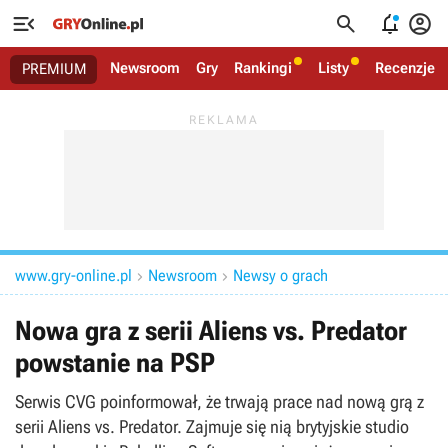




Newsroom
Gry
Rankingi
Listy
Recenzje
PREMIUM
www.gry-online.pl
Newsroom
Newsy o grach


Nowa gra z serii Aliens vs. Predator
powstanie na PSP
Serwis CVG poinformował, że trwają prace nad nową grą z
serii Aliens vs. Predator. Zajmuje się nią brytyjskie studio