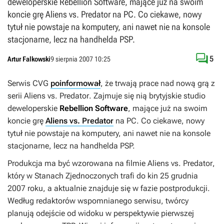
deweloperskie Rebellion Software, mające już na swoim
koncie grę Aliens vs. Predator na PC. Co ciekawe, nowy
tytuł nie powstaje na komputery, ani nawet nie na konsole
stacjonarne, lecz na handhelda PSP.

5
Artur Falkowski
9 sierpnia 2007 10:25
Serwis
CVG
poinformował
, że trwają prace nad nową grą z
serii
Aliens vs. Predator
. Zajmuje się nią brytyjskie studio
deweloperskie
Rebellion Software
, mające już na swoim
koncie grę
Aliens vs. Predator
na PC. Co ciekawe, nowy
tytuł nie powstaje na komputery, ani nawet nie na konsole
stacjonarne, lecz na handhelda PSP.
Produkcja ma być wzorowana na filmie
Aliens vs. Predator
,
który w Stanach Zjednoczonych trafi do kin 25 grudnia
2007 roku, a aktualnie znajduje się w fazie postprodukcji.
Według redaktorów wspomnianego serwisu, twórcy
planują odejście od widoku w perspektywie pierwszej