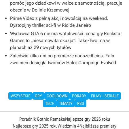
pomóc jego dziadkowi w walce z samotnością, pracuje
obecnie w Dolinie Krzemowej
Prime Video z pełną akcji nowością na weekend.
Dystopijny thriller sci-fi w Rio de Janeiro
Wydawca GTA 6 nie ma wątpliwości: cena gry Rockstar
Games to „niesamowita okazja”. Take-Two ma w
planach aż 29 nowych tytułów
Zaledwie kilka dni po premierze nadszedł cios. Fala
zwolnień dosięgła twórców Halo: Campaign Evolved
WSZYSTKIE
GRY
COOLDOWN
PORADY
FILMY I SERIALE
TECH
TEMATY
RSS
Poradnik Gothic Remake
Najlepsze gry 2026 roku
Najlepsze gry 2025 roku
Wiedźmin 4
Najbliższe premiery