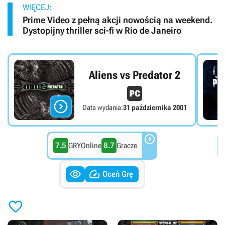
WIĘCEJ:
Prime Video z pełną akcji nowością na weekend.
Dystopijny thriller sci-fi w Rio de Janeiro
Aliens vs Predator 2

Data wydania:
31 października 2001

7.5
8.7
GRYOnline
Gracze


Oceń Grę
