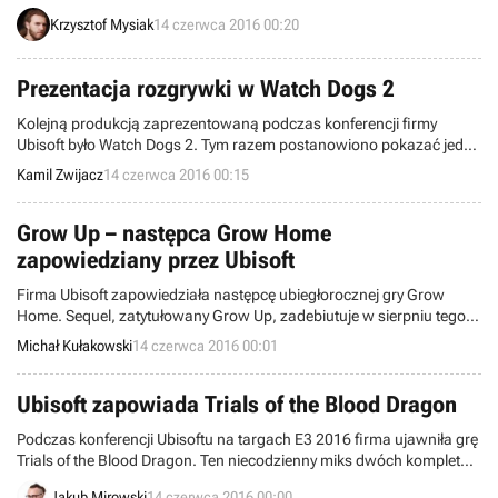
40,000: Dawn of War III. Gameplay pochodzi z wersji pre-alfa gry i
Krzysztof Mysiak
14 czerwca 2016 00:20
pokazuje walkę kosmicznych marines z eldarami.
Prezentacja rozgrywki w Watch Dogs 2
Kolejną produkcją zaprezentowaną podczas konferencji firmy
Ubisoft było Watch Dogs 2. Tym razem postanowiono pokazać jedną
z misji, podczas której Marcus Holloway, główny bohater tytułu,
Kamil Zwijacz
14 czerwca 2016 00:15
włamuje się do apartamentu pewnego potentata mediów
społecznościowych. Ponadto potwierdzono, że powstaje film oparty
na marce Watch Dogs.
Grow Up – następca Grow Home
zapowiedziany przez Ubisoft
Firma Ubisoft zapowiedziała następcę ubiegłorocznej gry Grow
Home. Sequel, zatytułowany Grow Up, zadebiutuje w sierpniu tego
roku na komputerach PC oraz konsolach Xbox One i PlayStation 4.
Michał Kułakowski
14 czerwca 2016 00:01
Ubisoft zapowiada Trials of the Blood Dragon
Podczas konferencji Ubisoftu na targach E3 2016 firma ujawniła grę
Trials of the Blood Dragon. Ten niecodzienny miks dwóch kompletnie
niepodobnych do siebie produkcji - serii Trials i Far Cry 3: Blood
Jakub Mirowski
14 czerwca 2016 00:00