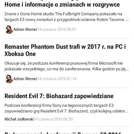
Home i informacje o zmianach w rozgrywce
Znane z Gone Home studio The Fullbright Company pokazało na
targach E3 nowy zwiastun z przygodówki science-fiction Tacoma.
Zespół poinformował również, że wprowadził istotne zmiany w
Adrian Werner
14 czerwca 2016 08:01
mechanizmach rozgrywki.
Remaster Phantom Dust trafi w 2017 r. na PC i
Xboksa One
Okazuje się, że podczas konferencji prasowej firma Microsoft nie
pokazała wszystkiego, co ma do zaoferowania. Kilka godzin po jej
zakończeniu zapowiedziano bowiem remaster Phantom Dust, czyli
Adrian Werner
14 czerwca 2016 07:14
darzonej dużym sentymentem hybrydy RPG-a akcji i karcianki,
wydanej w 2005 roku na pierwszą generację konsoli Xbox.
Resident Evil 7: Biohazard zapowiedziane
Podczas konferencji firmy Sony na tegorocznych targach E3
zapowiedziano grę Resident Evil 7: Biohazard, czyli kolejną odsłonę
kultowej serii survival horrorów. Tytuł ukaże się na pecetach oraz
Michał Jodłowski
14 czerwca 2016 06:50
konsolach PlayStation 4 i Xbox One w styczniu 2017 roku, ale
posiadacze PS4 już teraz mogą pobawić się wersją demo.