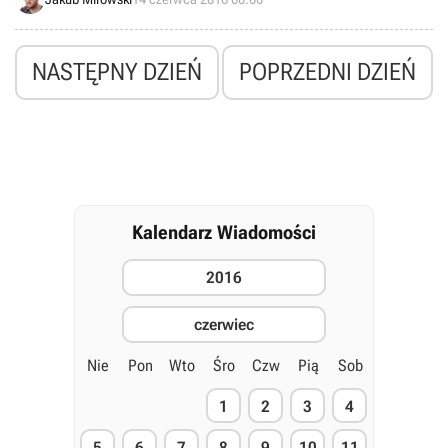
Dragon - trafi na PC, Xboksa One oraz PlayStation 4 w ciągu
najbliższych kilkudziesięciu minut.
NASTĘPNY DZIEŃ
POPRZEDNI DZIEŃ
Kalendarz Wiadomości
2016
czerwiec
Nie
Pon
Wto
Śro
Czw
Pią
Sob
1
2
3
4
5
6
7
8
9
10
11