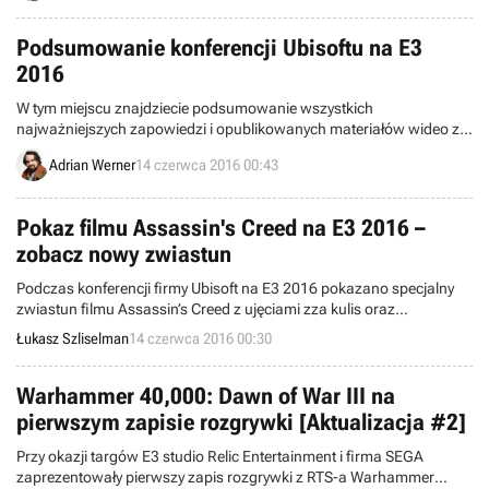
Podsumowanie konferencji Ubisoftu na E3
2016
W tym miejscu znajdziecie podsumowanie wszystkich
najważniejszych zapowiedzi i opublikowanych materiałów wideo z
konferencji firmy Ubisoft zorganizowanej podczas tegorocznej edycji
Adrian Werner
14 czerwca 2016 00:43
targów E3.
Pokaz filmu Assassin's Creed na E3 2016 –
zobacz nowy zwiastun
Podczas konferencji firmy Ubisoft na E3 2016 pokazano specjalny
zwiastun filmu Assassin’s Creed z ujęciami zza kulis oraz
niewidzianymi wcześniej scenami. Kinowa adaptacja słynnego cyklu
Łukasz Szliselman
14 czerwca 2016 00:30
gier zadebiutuje 21 grudnia 2016 roku.
Warhammer 40,000: Dawn of War III na
pierwszym zapisie rozgrywki [Aktualizacja #2]
Przy okazji targów E3 studio Relic Entertainment i firma SEGA
zaprezentowały pierwszy zapis rozgrywki z RTS-a Warhammer