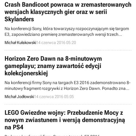
Crash Bandicoot powraca w zremasterowanych
wersjach klasycznych gier oraz w serii
Skylanders
Na konferencji Sony, która towarzyszy rozpoczynającym się targom
E3, zapowiedziano premierę zremasterowanych wersji trzech
pierwszych odsłon serii Crash Bandicoot. Lubiana maskotka
Michał Kułakowski
14 czerwca 2016 05:20
powróci również jako grywalna postać w serii Skylanders.
Horizon Zero Dawn na 8-minutowym
gameplayu; znamy zawartość edycji
kolekcjonerskiej
Na konferencji firmy Sony na targach E3 2016 zademonstrowano 8-
minutowy fragment rozgrywki z Horizon Zero Dawn. Ponadto znane
są bonusy dla zamówień przedpremierowych, a także zawartość
Michał Jodłowski
14 czerwca 2016 05:05
poszczególnych edycji (w tym kolekcjonerskich).
LEGO Gwiezdne wojny: Przebudzenie Mocy z
nowym zwiastunem i wersją demonstracyjną
na PS4