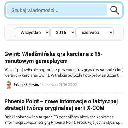

Szukaj
wiadomości...
Gwint: Wiedźmińska gra karciana z 15-
minutowym gameplayem
W sieci pojawiło się nagranie z prezentacji rozgrywki w samodzielnej
wersji gry karcianej Gwint. W trakcie potyczki Potworów ze Scoia'tael
Damien Monnier ujawnił też kilka dodatkowych detali na temat tej
Jakub Błażewicz
14 czerwca 2016 23:32
świeżo zapowiedzianej produkcji.
Phoenix Point – nowe informacje o taktycznej
strategii twórcy oryginalnej serii X-COM
Dzięki pokazowi na targach E3 poznaliśmy pierwsze konkretne
informacje związane z grą Phoenix Point. Produkcja jest taktyczną
strategią twórcy oryginalnej serii X-COM, która rozwija jej pomysły i