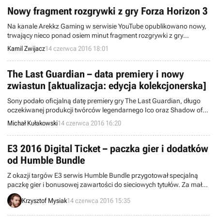
wyznaczona na 28 października tego roku.
Nowy fragment rozgrywki z gry Forza Horizon 3
Na kanale Arekkz Gaming w serwisie YouTube opublikowano nowy,
trwający nieco ponad osiem minut fragment rozgrywki z gry
wyścigowej Forza Horizon 3. Produkcja ukaże się we wrześniu na
Kamil Zwijacz
14 czerwca 2016 18:01
Xboksie One i Windowsie 10.
The Last Guardian – data premiery i nowy
zwiastun [aktualizacja: edycja kolekcjonerska]
Sony podało oficjalną datę premiery gry The Last Guardian, długo
oczekiwanej produkcji twórców legendarnego Ico oraz Shadow of
the Colossus. Tytuł zadebiutuje pod koniec października tego roku
Michał Kułakowski
14 czerwca 2016 16:20
na konsoli PlayStation 4.
E3 2016 Digital Ticket – paczka gier i dodatków
od Humble Bundle
Z okazji targów E3 serwis Humble Bundle przygotował specjalną
paczkę gier i bonusowej zawartości do sieciowych tytułów. Za małe
pieniądze dostać można m.in. Psychonauts i Grey Goo, jak również
Krzysztof Mysiak
14 czerwca 2016 15:35
dodatki do Armored Warfare, War Thunder, Smite, EVE Online,
WildStar i innych tytułów. Akcja trwa do 21 czerwca.