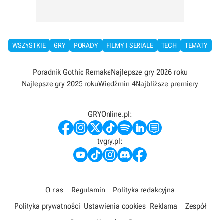
WSZYSTKIE
GRY
PORADY
FILMY I SERIALE
TECH
TEMATY
Poradnik Gothic Remake
Najlepsze gry 2026 roku
Najlepsze gry 2025 roku
Wiedźmin 4
Najbliższe premiery
GRYOnline.pl:
tvgry.pl:
O nas
Regulamin
Polityka redakcyjna
Polityka prywatności
Ustawienia cookies
Reklama
Zespół