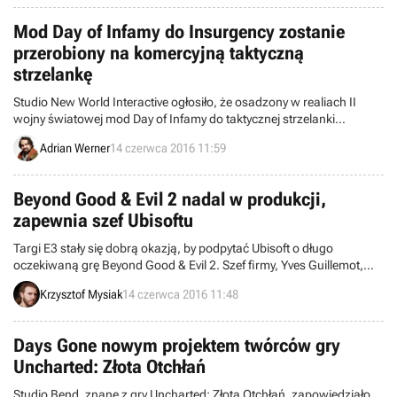
Mod Day of Infamy do Insurgency zostanie
przerobiony na komercyjną taktyczną
strzelankę
Studio New World Interactive ogłosiło, że osadzony w realiach II
wojny światowej mod Day of Infamy do taktycznej strzelanki
Insurgency ulegnie rozbudowaniu i przeobrazi się w samodzielną
Adrian Werner
14 czerwca 2016 11:59
komercyjną produkcję.
Beyond Good & Evil 2 nadal w produkcji,
zapewnia szef Ubisoftu
Targi E3 stały się dobrą okazją, by podpytać Ubisoft o długo
oczekiwaną grę Beyond Good & Evil 2. Szef firmy, Yves Guillemot,
zapewnił po raz kolejny, że Michel Ancel nadal pracuje nad tym
Krzysztof Mysiak
14 czerwca 2016 11:48
tytułem.
Days Gone nowym projektem twórców gry
Uncharted: Złota Otchłań
Studio Bend, znane z gry Uncharted: Złota Otchłań, zapowiedziało