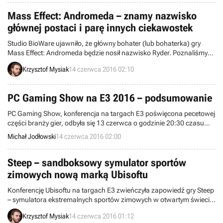
Mass Effect: Andromeda – znamy nazwisko
głównej postaci i parę innych ciekawostek
Studio BioWare ujawniło, że główny bohater (lub bohaterka) gry
Mass Effect: Andromeda będzie nosił nazwisko Ryder. Poznaliśmy
też parę innych ciekawostek na temat tego RPG-a.
Krzysztof Mysiak
14 czerwca 2016 02:10
PC Gaming Show na E3 2016 – podsumowanie
PC Gaming Show, konferencja na targach E3 poświęcona pecetowej
części branży gier, odbyła się 13 czerwca o godzinie 20:30 czasu
polskiego. Zapraszamy do lektury naszego podsumowania całej
Michał Jodłowski
14 czerwca 2016 02:00
imprezy, na której m.in. AMD omówiło karty grafiki Radeon RX 480,
470 i 460, Klei zapowiedziało Oxygen Not Included, Polacy ujawnili
pierwszy zwiastun Superhot VR, a Square Enix pokazało Dubaj na
Steep – sandboksowy symulator sportów
gameplayu z Deus Ex: Mankind Divided.
zimowych nową marką Ubisoftu
Konferencję Ubisoftu na targach E3 zwieńczyła zapowiedź gry Steep
– symulatora ekstremalnych sportów zimowych w otwartym świecie,
kładącego nacisk na funkcje społecznościowe. Tytuł powstaje w
Krzysztof Mysiak
14 czerwca 2016 01:12
studiu Ubisoft Annecy z myślą o PC, PS4 i XOne.