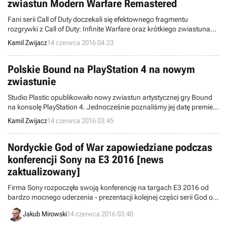
zwiastun Modern Warfare Remastered
Fani serii Call of Duty doczekali się efektownego fragmentu
rozgrywki z Call of Duty: Infinite Warfare oraz krótkiego zwiastuna
Call of Duty: Modern Warfare Remastered.
Kamil Zwijacz
14 czerwca 2016 04:23
Polskie Bound na PlayStation 4 na nowym
zwiastunie
Studio Plastic opublikowało nowy zwiastun artystycznej gry Bound
na konsolę PlayStation 4. Jednocześnie poznaliśmy jej datę premiery
- produkcja ukaże się 16 sierpnia bieżącego roku.
Kamil Zwijacz
14 czerwca 2016 03:45
Nordyckie God of War zapowiedziane podczas
konferencji Sony na E3 2016 [news
zaktualizowany]
Firma Sony rozpoczęła swoją konferencję na targach E3 2016 od
bardzo mocnego uderzenia - prezentacji kolejnej części serii God of
War, przenoszącej nas w zupełnie nowy świat. Tytuł zmierza
Jakub Mirowski
14 czerwca 2016 03:40
wyłącznie na PlayStation 4.