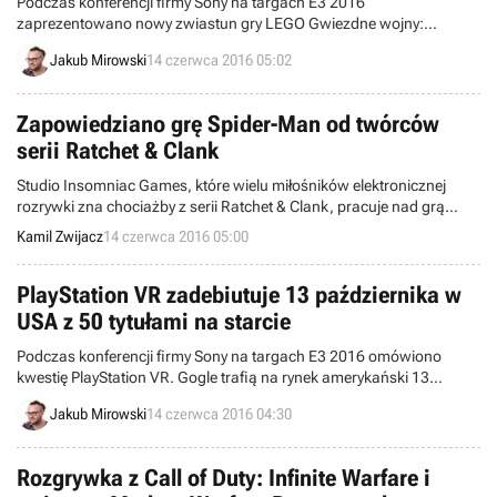
Podczas konferencji firmy Sony na targach E3 2016
zaprezentowano nowy zwiastun gry LEGO Gwiezdne wojny:
Przebudzenie Mocy. Dla posiadaczy konsoli PlayStation 4
Jakub Mirowski
14 czerwca 2016 05:02
udostępniono również wersję demonstracyjną tej produkcji.
Zapowiedziano grę Spider-Man od twórców
serii Ratchet & Clank
Studio Insomniac Games, które wielu miłośników elektronicznej
rozrywki zna chociażby z serii Ratchet & Clank, pracuje nad grą
Spider-Man przeznaczoną na konsolę PlayStation 4. Na konferencji
Kamil Zwijacz
14 czerwca 2016 05:00
firmy Sony zaprezentowano jej pierwszy zwiastun.
PlayStation VR zadebiutuje 13 października w
USA z 50 tytułami na starcie
Podczas konferencji firmy Sony na targach E3 2016 omówiono
kwestię PlayStation VR. Gogle trafią na rynek amerykański 13
października i będą kosztować 399 dolarów. W momencie premiery
Jakub Mirowski
14 czerwca 2016 04:30
z urządzenia ma korzystać 50 gier, w tym zapowiedziane właśnie
Resident Evil 7, Farpoint, Batman: Arkham VR i Star Wars:
Battlefront - X-Wing VR Mission.
Rozgrywka z Call of Duty: Infinite Warfare i