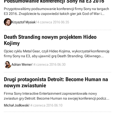
Podsumowanie konferencji Sony na E3 2016
Przygotowaliśmy podsumowanie konferencji firmy Sony na targach
E3 2016. Znajdziecie tu zapowiedzi takich gier jak God of War i
Resident Evil VII, a także nowe materiały m.in. z Detroit: Become
Krzysztof Mysiak
14 czerwca 2016 06:35
Human, Horizon: Zero Dawn, The Last Guardian i Call of Duty:
Infinite Warfare.
Death Stranding nowym projektem Hideo
Kojimy
Ojciec cyklu Metal Gear, czyli Hideo Kojima, wykorzystał konferencję
firmy Sony na E3, aby ujawnić grę Death Stranding. Głównego
bohatera zagra w niej aktor Norman Reedus, znany głównie z
Adrian Werner
14 czerwca 2016 06:30
serialu The Walking Dead. Produkcja zmierza wyłącznie na konsolę
PlayStation 4.
Drugi protagonista Detroit: Become Human na
nowym zwiastunie
Firma Sony Interactive Entertainment zaprezentowała nowy
zwiastun gry Detroit: Become Human na swojej konferencji podczas
targów E3 w Los Angeles. Pokazuje on drugiego grywalnego
Michał Jodłowski
14 czerwca 2016 06:10
protagonistę.