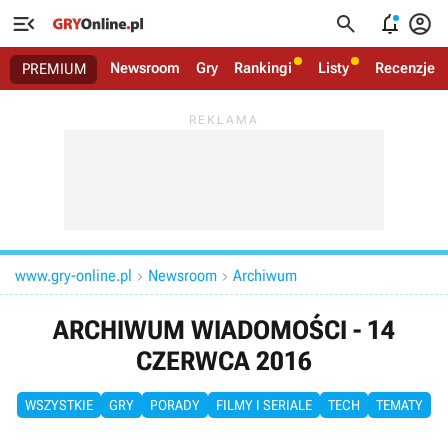




Newsroom
Gry
Rankingi
Listy
Recenzje
PREMIUM
www.gry-online.pl
Newsroom
Archiwum


ARCHIWUM WIADOMOŚCI - 14
CZERWCA 2016
WSZYSTKIE
GRY
PORADY
FILMY I SERIALE
TECH
TEMATY