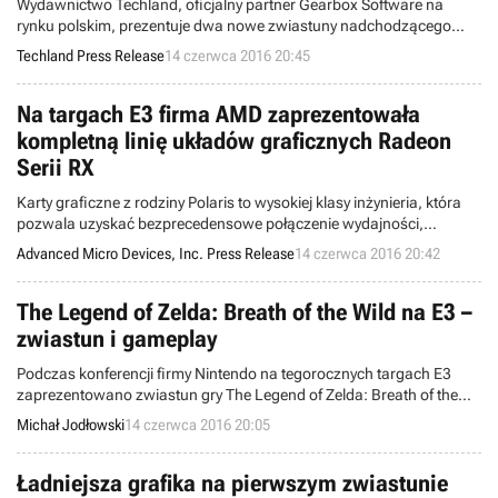
Wydawnictwo Techland, oficjalny partner Gearbox Software na
rynku polskim, prezentuje dwa nowe zwiastuny nadchodzącego
Homeworld: Deserts of Kharak. W grze, wydanej w Polsce w
Techland Press Release
14 czerwca 2016 20:45
specjalnej i dostępnej jedynie w naszym kraju Edycji Morza Wydm,
znajdą się dodatkowe floty dostępne w cyfrowej wersji jako
oddzielnie płatne DLC. Gra pojawi się na rynku już 20 czerwca.
Na targach E3 firma AMD zaprezentowała
kompletną linię układów graficznych Radeon
Serii RX
Karty graficzne z rodziny Polaris to wysokiej klasy inżynieria, która
pozwala uzyskać bezprecedensowe połączenie wydajności,
możliwości obsługi systemów VR i przyszłościowych technologii.
Advanced Micro Devices, Inc. Press Release
14 czerwca 2016 20:42
The Legend of Zelda: Breath of the Wild na E3 –
zwiastun i gameplay
Podczas konferencji firmy Nintendo na tegorocznych targach E3
zaprezentowano zwiastun gry The Legend of Zelda: Breath of the
Wild - kolejnej odsłony kultowej serii, która została zapowiedziana w
Michał Jodłowski
14 czerwca 2016 20:05
2014 roku, ale dotąd nie miała podtytułu. Zademonstrowano
również obszerny fragment rozgrywki. Gra trafi na Wii U oraz
Nintendo NX.
Ładniejsza grafika na pierwszym zwiastunie