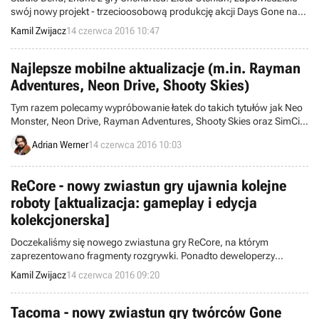
swój nowy projekt - trzecioosobową produkcję akcji Days Gone na
PlayStation 4. Rozgrywka toczyć się będzie w otwartym świecie,
Kamil Zwijacz
14 czerwca 2016 10:47
pełnym zwinnych zombie zwanych Freakers.
Najlepsze mobilne aktualizacje (m.in. Rayman
Adventures, Neon Drive, Shooty Skies)
Tym razem polecamy wypróbowanie łatek do takich tytułów jak Neo
Monster, Neon Drive, Rayman Adventures, Shooty Skies oraz SimCity
BuildIt.
Adrian Werner
14 czerwca 2016 10:03
ReCore - nowy zwiastun gry ujawnia kolejne
roboty [aktualizacja: gameplay i edycja
kolekcjonerska]
Doczekaliśmy się nowego zwiastuna gry ReCore, na którym
zaprezentowano fragmenty rozgrywki. Ponadto deweloperzy
przedstawili kolejne roboty, które towarzyszyć mają nam podczas
Kamil Zwijacz
14 czerwca 2016 09:20
przygody.
Tacoma - nowy zwiastun gry twórców Gone