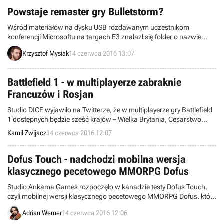
Powstaje remaster gry Bulletstorm?
Wśród materiałów na dysku USB rozdawanym uczestnikom
konferencji Microsoftu na targach E3 znalazł się folder o nazwie
„Bulletstorm Remaster”. Czyżby People Can Fly szykowało
Krzysztof Mysiak
14 czerwca 2016 13:07
odświeżoną wersję swojego świetnego FPS-a z 2011 roku?
Battlefield 1 - w multiplayerze zabraknie
Francuzów i Rosjan
Studio DICE wyjawiło na Twitterze, że w multiplayerze gry Battlefield
1 dostępnych będzie sześć krajów – Wielka Brytania, Cesarstwo
Niemieckie, Austro-Węgry, Włochy, Imperium Osmańskie oraz Stany
Kamil Zwijacz
14 czerwca 2016 12:07
Zjednoczone. Oznacza to, że zabraknie francuskich żołnierzy czy też
tych z Imperium Rosyjskiego.
Dofus Touch - nadchodzi mobilna wersja
klasycznego pecetowego MMORPG Dofus
Studio Ankama Games rozpoczęło w kanadzie testy Dofus Touch,
czyli mobilnej wersji klasycznego pecetowego MMORPG Dofus, które
jest regularnie rozwijane od 2004 roku. Tytuł dostępny będzie w
Adrian Werner
14 czerwca 2016 12:06
modelu free-to-play.