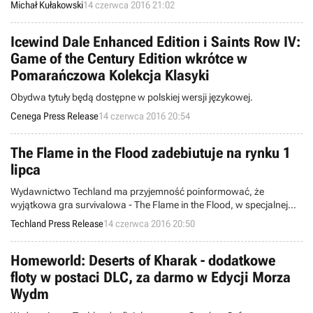
Michał Kułakowski
14 czerwca 2016 21:02
przenosi graczy do świata opanowanego przez ofiary starożytnego
kosmicznego wirusa.
Icewind Dale Enhanced Edition i Saints Row IV:
Game of the Century Edition wkrótce w
Pomarańczowa Kolekcja Klasyki
Obydwa tytuły będą dostępne w polskiej wersji językowej.
Cenega Press Release
14 czerwca 2016 20:54
The Flame in the Flood zadebiutuje na rynku 1
lipca
Wydawnictwo Techland ma przyjemność poinformować, że
wyjątkowa gra survivalowa - The Flame in the Flood, w specjalnej
edycji „Ostatnia Ocalała”, zadebiutuje na polskim rynku 1 lipca.
Techland Press Release
14 czerwca 2016 20:50
Pudełko z grą i licznymi dodatkami będzie dostępne w cenie 59,90 zł.
Homeworld: Deserts of Kharak - dodatkowe
floty w postaci DLC, za darmo w Edycji Morza
Wydm