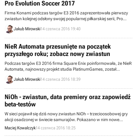
Pro Evolution Soccer 2017
Firma Konami podczas targów E3 2016 zaprezentowała pierwszy
zwiastun kolejnej odsłony swojej popularnej piłkarskiej serii, Pro
Evolution Soccer 2017. Możemy na nim zobaczyć obiecywane przez
Jakub Mirowski
14 czerwca 2016 19:40
twórców usprawnienia w kwestii oprawy wizualnej.
NieR Automata przesunięte na początek
przyszłego roku; zobacz nowy zwiastun
Podczas targów E3 2016 firma Square Enix poinformowała, że NieR
Automata, najnowszy projekt studia PlatinumGames, został
przesunięty na 2017 rok. Początkowo ten tytuł ekskluzywny na PS4
Jakub Mirowski
14 czerwca 2016 18:39
miał się ukazać jeszcze w tym roku.
NiOh - zwiastun, data premiery oraz zapowiedź
beta-testów
W sieci pojawił się dziś nowy zwiastun NiOh – trzecioosobowej gry
akcji osadzonej w świecie samurajów. Pokazano w nim nowe
elementy rozgrywki oraz zapowiedziano betę, która ruszy już w
Maciej Kowalczyk
14 czerwca 2016 18:25
sierpniu. Ponadto na Amazonie pojawiła się data premiery gry,