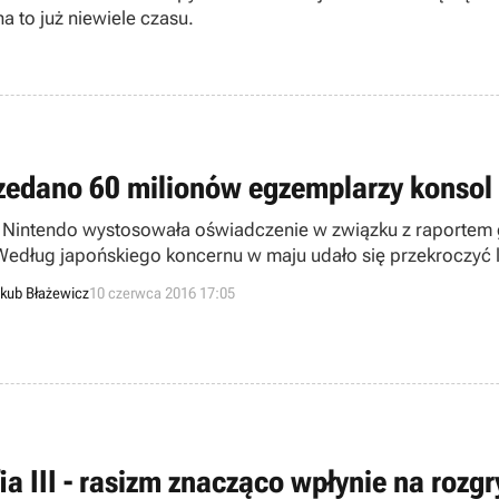
a to już niewiele czasu.
zedano 60 milionów egzemplarzy konsol
 Nintendo wystosowała oświadczenie w związku z raportem
 Według japońskiego koncernu w maju udało się przekroczyć 
łym świecie.
kub Błażewicz
10 czerwca 2016 17:05
ia III - rasizm znacząco wpłynie na rozg