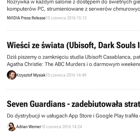
Rozrywka w każdym salonie z dostępem do świetnych gier,
komputerów PC, strumieniowane z serwerów chmurowyc
NVIDIA Press Release
10 czerwca 2016 15:13
Wieści ze świata (Ubisoft, Dark Souls 
Dziś piszemy o zamknięciu studia Ubisoft Casablanca, pat
Agatha Christie: The ABC Murders i o darmowym weekendzi
Krzysztof Mysiak
10 czerwca 2016 14:49
Seven Guardians - zadebiutowała stra
Do dystrybucji w usługach App Store i Google Play trafiła
Adrian Werner
10 czerwca 2016 14:24