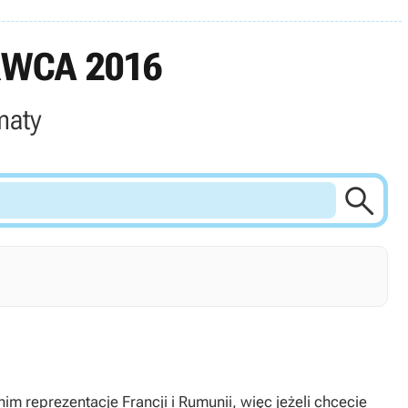
RWCA 2016
maty

m reprezentacje Francji i Rumunii, więc jeżeli chcecie