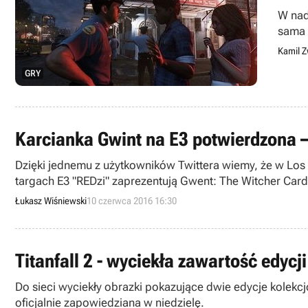
W nad
sama 
nie bę
Kamil Z
GRY
Karcianka Gwint na E3 potwierdzona –
Dzięki jednemu z użytkowników Twittera wiemy, że w Los A
targach E3 "REDzi" zaprezentują Gwent: The Witcher Car
Łukasz Wiśniewski
10 czerwca 2016 16:30
Titanfall 2 - wyciekła zawartość edycj
Do sieci wyciekły obrazki pokazujące dwie edycje kolekcjo
oficjalnie zapowiedziana w niedzielę.