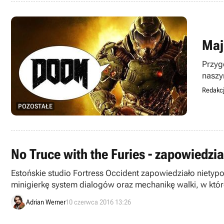
Maj 
Przyg
naszy
nikog
Redakcj
POZOSTAŁE
No Truce with the Furies - zapowiedz
Estońskie studio Fortress Occident zapowiedziało nietyp
minigierkę system dialogów oraz mechanikę walki, w któ
Adrian Werner
10 czerwca 2016 13:26