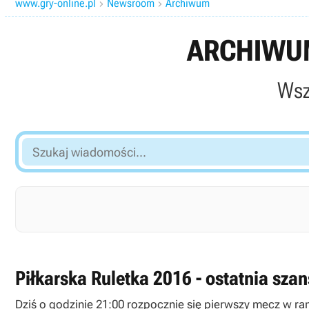
www.gry-online.pl
Newsroom
Archiwum


ARCHIWUM
Wsz
Szukaj
wiadomości...
Piłkarska Ruletka 2016 - ostatnia sz
Dziś o godzinie 21:00 rozpocznie się pierwszy mecz w ram