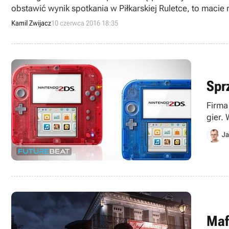
obstawić wynik spotkania w Piłkarskiej Ruletce, to macie n
Kamil Zwijacz
10 czerwca 2016 18:35
Spr
Firma
gier.
na ca
Ja
Maf