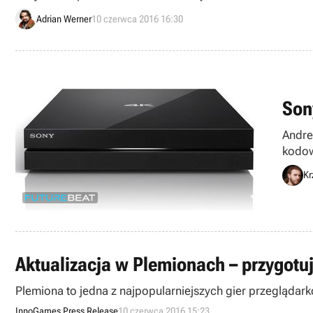
Adrian Werner
10 czerwca 2016 16:30
Son
Andre
kodow
Kr
Aktualizacja w Plemionach – przygotu
Plemiona to jedna z najpopularniejszych gier przeglądar
InnoGames Press Release
10 czerwca 2016 15:23