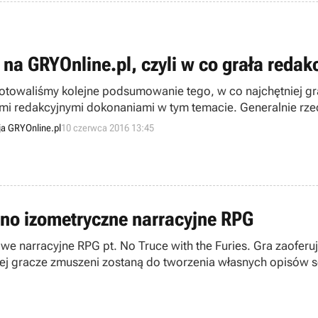
na GRYOnline.pl, czyli w co grała redakc
otowaliśmy kolejne podsumowanie tego, w co najchętniej gra
mi redakcyjnymi dokonaniami w tym temacie. Generalnie rze
o nie dziwi.
a GRYOnline.pl
10 czerwca 2016 13:45
iano izometryczne narracyjne RPG
owe narracyjne RPG pt. No Truce with the Furies. Gra zaofer
rej gracze zmuszeni zostaną do tworzenia własnych opisów 