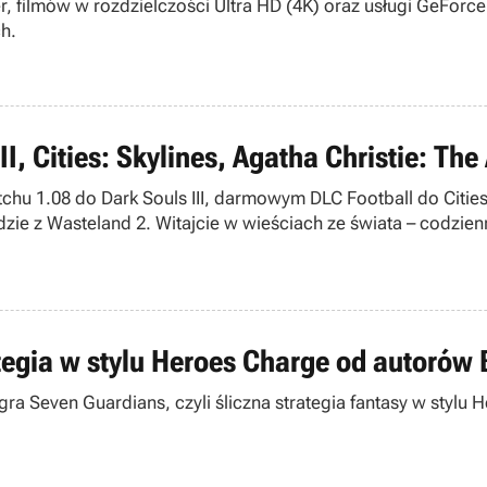
 filmów w rozdzielczości Ultra HD (4K) oraz usługi GeForce
h.
III, Cities: Skylines, Agatha Christie: 
chu 1.08 do Dark Souls III, darmowym DLC Football do Cities
e z Wasteland 2. Witajcie w wieściach ze świata – codzienn
tegia w stylu Heroes Charge od autorów 
 gra Seven Guardians, czyli śliczna strategia fantasy w styl