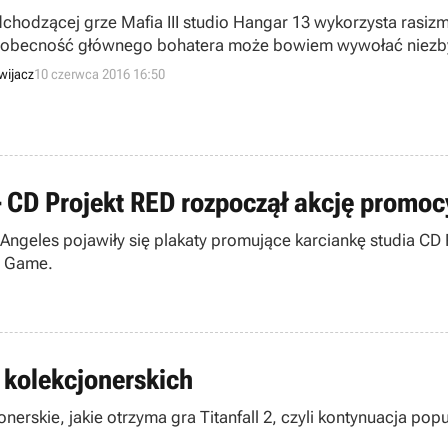
chodzącej grze Mafia III studio Hangar 13 wykorzysta rasizm
obecność głównego bohatera może bowiem wywołać niezbyt p
dzie on robił nic nielegalnego.
wijacz
10 czerwca 2016 16:50
 CD Projekt RED rozpoczął akcję promoc
ngeles pojawiły się plakaty promujące karciankę studia CD P
d Game.
i kolekcjonerskich
nerskie, jakie otrzyma gra Titanfall 2, czyli kontynuacja p