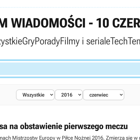
 WIADOMOŚCI - 10 CZE
ystkie
Gry
Porady
Filmy i seriale
Tech
Te
ansa na obstawienie pierwszego meczu
ach Mistrzostw Europy w Piłce Nożnej 2016. Zmierzą się w ni