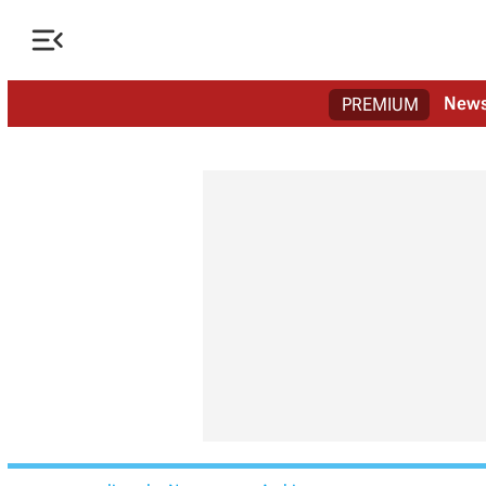

New
PREMIUM