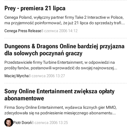
Prey - premiera 21 lipca
Cenega Poland, wyłączny partner firmy Take 2 Interactive w Polsce,
ma przyjemność poinformować, że już 21 lipca do sprzedaży trafi
długo oczekiwana gra FPP firm Human Head Studios i 3D Realms -
Cenega Press Release
8 czerwca 2006 14:12
Prey.
Dungeons & Dragons Online bardziej przyjazna
dla solowych poczynań graczy
Przedstawiciele firmy Turbine Entertainment, w odpowiedzi na
prośby fanów, postanowili wprowadzić do swojej najnowszej
produkcji, Dungeons & Dragons Online: Stormreach, nieco
Maciej Myrcha
8 czerwca 2006 13:27
udogodnień dla nowych graczy. Teraz zagłębiając się w świat gry,
nie zostaniemy rzuceni od razu na głębokie wody rozgrywek
grupowych, a będziemy mogli lepiej poznać swoją postać czy
Sony Online Entertainment zwiększa opłaty
wypróbować różne strategie walk.
abonamentowe
Firma Sony Online Entertainment, wydawca licznych gier MMO,
zdecydowała się na podniesienie miesięcznego abonamentu
uprawniającego nas do gry w pozycje wchodzące w skład Station
Piotr Doroń
8 czerwca 2006 13:25
Access. Wraz z 1 czerwca kwota jaką należy uiścić wzrosła o $3, a
więc do poziomu $24,99.