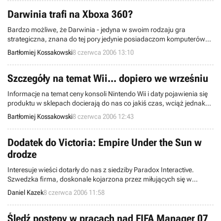
Darwinia trafi na Xboxa 360?
Bardzo możliwe, że Darwinia - jedyna w swoim rodzaju gra
strategiczna, znana do tej pory jedynie posiadaczom komputerów
osobistych, już niedługo będzie dostępna w wersji na konsolę Xbox
Bartłomiej Kossakowski
8 czerwca 2006 13:10
360.
Szczegóły na temat Wii... dopiero we wrześniu
Informacje na temat ceny konsoli Nintendo Wii i daty pojawienia się
produktu w sklepach docierają do nas co jakiś czas, wciąż jednak
są to spekulacje, częściowo potwierdzane przez poszczególnych
Bartłomiej Kossakowski
8 czerwca 2006 12:43
przedstawicieli firmy. Prezes Nintendo, Satoru Iwata, zapowiedział
właśnie, kiedy poznamy oficjalne dane. Przyjdzie nam poczekać do
września.
Dodatek do Victoria: Empire Under the Sun w
drodze
Interesuje wieści dotarły do nas z siedziby Paradox Interactive.
Szwedzka firma, doskonale kojarzona przez miłujących się w
strategiach, zaanonsowała rozpoczęcie prac nad dodatkiem do
Daniel Kazek
8 czerwca 2006 11:58
Victoria: Empire Under the Sun.
Śledź postępy w pracach nad FIFA Manager 07