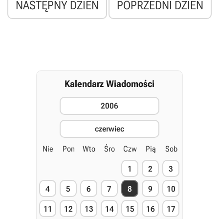
NASTĘPNY DZIEŃ
POPRZEDNI DZIEŃ
Kalendarz Wiadomości
2006
czerwiec
Nie
Pon
Wto
Śro
Czw
Pią
Sob
1
2
3
4
5
6
7
8
9
10
11
12
13
14
15
16
17