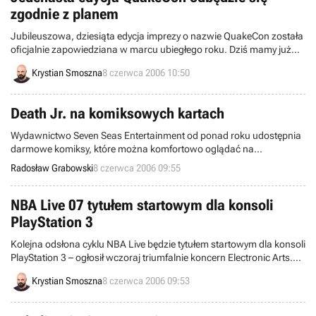
zgodnie z planem
Jubileuszowa, dziesiąta edycja imprezy o nazwie QuakeCon została
oficjalnie zapowiedziana w marcu ubiegłego roku. Dziś mamy już
czerwiec a o kolejnym, jedenastym zlocie maniaków gier
Krystian Smoszna
8 czerwca 2006 10:50
produkowanych przez firmę id Software ani widu, ani słychu. Nic
dziwnego, że fani zaczynają niecierpliwić się i podejrzewać, że po
raz pierwszy od dziesięciu lat QuakeCon zostanie anulowany.
Death Jr. na komiksowych kartach
Wydawnictwo Seven Seas Entertainment od ponad roku udostępnia
darmowe komiksy, które można komfortowo oglądać na
panoramicznym ekranie konsoli PlayStation Portable. Teraz
Radosław Grabowski
8 czerwca 2006 09:55
wspomniana firma przygotowuje klasyczną papierową serię
historyjek obrazkowych na kanwie gry, przeznaczonej dla tej
ostatniej platformy elektroniczno-rozrywkowej. Mowa o pozycji pt.
NBA Live 07 tytułem startowym dla konsoli
Death Jr., która wkrótce doczeka się sequela.
PlayStation 3
Kolejna odsłona cyklu NBA Live będzie tytułem startowym dla konsoli
PlayStation 3 – ogłosił wczoraj triumfalnie koncern Electronic Arts.
Oznacza to, że program przygotowywany przez oddział EA Sports
Krystian Smoszna
8 czerwca 2006 09:53
zostanie opublikowany na rynku w tym samym czasie, co najnowsze
urządzenie firmy Sony, czyli 17 listopada.