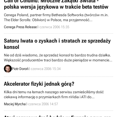
Call of Cthulhu: Mroczne Zakątki Świata -
polska wersja językowa w trakcie beta testów
Cenega Poland, partner firmy Bethesda Softworks (twórców m.in.
The Elder Scrolls: Oblivion) w Polsce, ma przyjemność
poinformować, że w chwili obecnej trwają beta testy polskiej wersji
Cenega Press Release
8 czerwca 2006 15:35
językowej doskonałej, premierowej gry, będącej połączeniem akcji,
przygody i horroru - Call of Cthulhu: Mroczne Zakątki Świata.
Satoru Iwata o zyskach i stratach ze sprzedaży
konsol
Nie od dziś wiadomo, że sprzedaż konsol to bardzo trudna działka.
Większość producentów traci bardzo duże pieniądze w momencie
premiery swoich nowych urządzeń (Sony, Microsoft), a niektórzy
Piotr Doroń
8 czerwca 2006 15:34
jeszcze więcej (vide: Sega, której hardware’ową część pogrzebał
Dreamcast). Jest jednak pewien rodzynek, który na konsolach
zarabia, a jak traci to bardzo, bardzo mało. Nintendo.
Akcelerator fizyki jednak górą?
Kilka dni temu na łamach naszego serwisu zamieściliśmy dość
ciekawą informację o przymiarkach firm nVidia i ATI do
zdetronizowania czipu fizycznego PhysX. Firma ATI posunęła się
Maciej Myrcha
8 czerwca 2006 14:57
nawet dalej w swoich planach, "udowadniając" (niestety, na razie
tylko na wykresach), iż karta graficzna Radeon X1600 zapewni
ponad dwa razy lepsze osiągi niż produkt AGEIA.