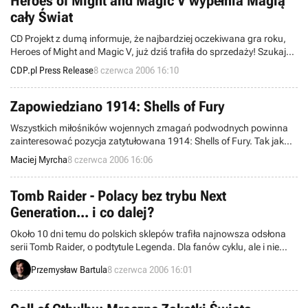
Heroes of Might and Magic V wypełnia Magią
cały Świat
CD Projekt z dumą informuje, że najbardziej oczekiwana gra roku,
Heroes of Might and Magic V, już dziś trafiła do sprzedaży! Szukajcie
w dobrych sklepach z grami komputerowymi specjalnych, bardzo
CDP.pl Press Release
8 czerwca 2006 16:10
dobrze znanych z serii HoMM elementów.
Zapowiedziano 1914: Shells of Fury
Wszystkich miłośników wojennych zmagań podwodnych powinna
zainteresować pozycja zatytułowana 1914: Shells of Fury. Tak jak
można spodziewać się po tytule, jej akcja przenosi nas do roku 1914
Maciej Myrcha
8 czerwca 2006 16:06
a my sami wcielamy się w postać dowódcy niemieckiej łodzi
podwodnej. Po raz pierwszy mamy więc możliwość wzięcia udziału
w I Wojnie Światowej jako podwodniacy.
Tomb Raider - Polacy bez trybu Next
Generation... i co dalej?
Około 10 dni temu do polskich sklepów trafiła najnowsza odsłona
serii Tomb Raider, o podtytule Legenda. Dla fanów cyklu, ale i nie
tylko, było to duże wydarzenie, gdyż już wcześniej zachodnie serwisy
Przemysław Bartula
8 czerwca 2006 16:01
okrzyknęły tą edycję, siódmą już z rzędu, najlepszą z przygód Lary.
Niestety coś poszło nie tak. Do sklepów trafiła wersja bez
wspominanego w tytule trybu graficznego.