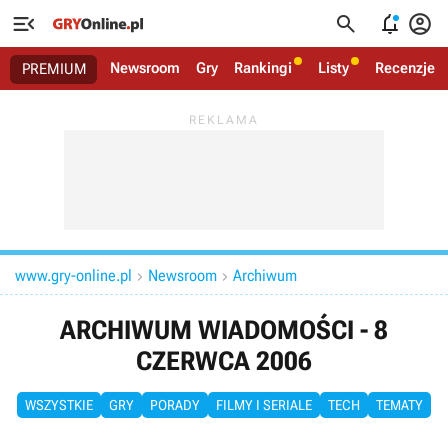




Newsroom
Gry
Rankingi
Listy
Recenzje
PREMIUM
www.gry-online.pl
Newsroom
Archiwum


ARCHIWUM WIADOMOŚCI - 8
CZERWCA 2006
WSZYSTKIE
GRY
PORADY
FILMY I SERIALE
TECH
TEMATY