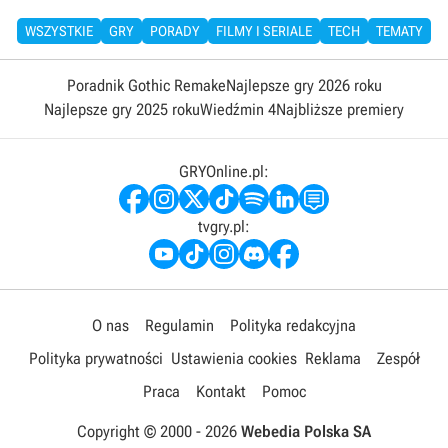
WSZYSTKIE
GRY
PORADY
FILMY I SERIALE
TECH
TEMATY
Poradnik Gothic Remake
Najlepsze gry 2026 roku
Najlepsze gry 2025 roku
Wiedźmin 4
Najbliższe premiery
GRYOnline.pl:
tvgry.pl:
O nas
Regulamin
Polityka redakcyjna
Polityka prywatności
Ustawienia cookies
Reklama
Zespół
Praca
Kontakt
Pomoc
Copyright © 2000 -
2026
Webedia Polska SA