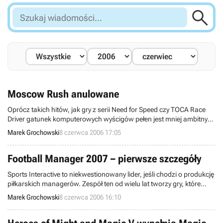

Szukaj
wiadomości...
Moscow Rush anulowane
Oprócz takich hitów, jak gry z serii Need for Speed czy TOCA Race
Driver gatunek komputerowych wyścigów pełen jest mniej ambitnych
produkcji. Jedną z nich miała być gra Moscow Rush, tworzona
Marek Grochowski
8 czerwca 2006 17:05
przez ekipę HBM we współpracy z rosyjskim wydawcą Buka
Entertainment.
Football Manager 2007 – pierwsze szczegóły
Sports Interactive to niekwestionowany lider, jeśli chodzi o produkcję
piłkarskich managerów. Zespół ten od wielu lat tworzy gry, które
przynoszą fanom łaciatej wielką radość. Na dzień przed mundialem
Marek Grochowski
8 czerwca 2006 16:10
w Niemczech współpracujący z Segą team ujawnił pierwsze
szczegóły na temat nadchodzącego Football Managera 2007.