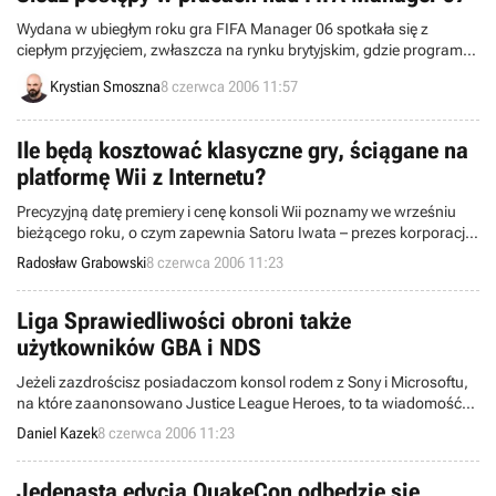
Wydana w ubiegłym roku gra FIFA Manager 06 spotkała się z
ciepłym przyjęciem, zwłaszcza na rynku brytyjskim, gdzie programy
tego typu są niezwykle popularne. Wszystkich fanów „menadżerów”
Krystian Smoszna
8 czerwca 2006 11:57
wydawanych przez koncern Electronic Arts z pewnością ucieszy
informacja, że od kilku miesięcy trwają zaawansowane prace nad
kontynuacją tego cyklu.
Ile będą kosztować klasyczne gry, ściągane na
platformę Wii z Internetu?
Precyzyjną datę premiery i cenę konsoli Wii poznamy we wrześniu
bieżącego roku, o czym zapewnia Satoru Iwata – prezes korporacji
Nintendo. Szef koncernu z Kyoto wypowiedział się ponadto na temat
Radosław Grabowski
8 czerwca 2006 11:23
klasycznych gier, które będzie można uruchomić na wspomnianej
platformie za pośrednictwem usługi Virtual Console.
Liga Sprawiedliwości obroni także
użytkowników GBA i NDS
Jeżeli zazdrościsz posiadaczom konsol rodem z Sony i Microsoftu,
na które zaanonsowano Justice League Heroes, to ta wiadomość
może być dla Ciebie. Firma Eidos swoim oświadczeniem prasowym
Daniel Kazek
8 czerwca 2006 11:23
poinformowała, że gra bazująca na znanym komiksie i serii
kreskówek zadebiutuje również na dwóch systemach od Nintendo.
Jedenasta edycja QuakeCon odbędzie się