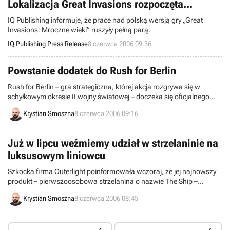
Lokalizacja Great Invasions rozpoczęta...
IQ Publishing informuje, że prace nad polską wersją gry „Great
Invasions: Mroczne wieki” ruszyły pełną parą.
IQ Publishing Press Release
8 czerwca 2006 09:36
Powstanie dodatek do Rush for Berlin
Rush for Berlin – gra strategiczna, której akcja rozgrywa się w
schyłkowym okresie II wojny światowej – doczeka się oficjalnego
dodatku.
Krystian Smoszna
8 czerwca 2006 09:16
Już w lipcu weźmiemy udział w strzelaninie na
luksusowym liniowcu
Szkocka firma Outerlight poinformowała wczoraj, że jej najnowszy
produkt – pierwszoosobowa strzelanina o nazwie The Ship –
zadebiutuje na rynku w drugim tygodniu lipca. Gra będzie dostępna
Krystian Smoszna
8 czerwca 2006 08:45
za pośrednictwem systemu elektronicznej dystrybucji Steam.