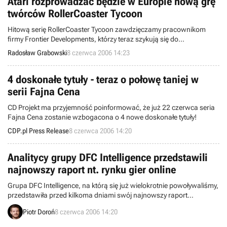
Atari rozprowadzać będzie w Europie nową grę
twórców RollerCoaster Tycoon
Hitową serię RollerCoaster Tycoon zawdzięczamy pracownikom
firmy Frontier Developments, którzy teraz szykują się do
wypuszczenia następnej gry, traktującej o kolejkach górskich i
Radosław Grabowski
8 czerwca 2006 14:23
innych lunaparkowych atrakcjach. Przygotowywany produkt nosi
nazwę Thrillville i właśnie znalazł rynkowego wydawcę na terenie
Europy.
4 doskonałe tytuły - teraz o połowę taniej w
serii Fajna Cena
CD Projekt ma przyjemność poinformować, że już 22 czerwca seria
Fajna Cena zostanie wzbogacona o 4 nowe doskonałe tytuły!
CDP.pl Press Release
8 czerwca 2006 14:20
Analitycy grupy DFC Intelligence przedstawili
najnowszy raport nt. rynku gier online
Grupa DFC Intelligence, na którą się już wielokrotnie powoływaliśmy,
przedstawiła przed kilkoma dniami swój najnowszy raport
poświęcony rynkowi gier online. Przewiduje w nim ciągłe jego
Piotr Doroń
8 czerwca 2006 14:20
przyspieszenie, w wyniku czego w 2011 roku wart będzie już ponad
13 miliardów dolarów.