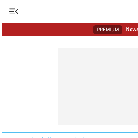

New
PREMIUM