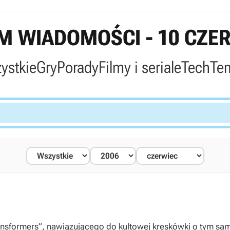
 WIADOMOŚCI - 10 CZE
ystkie
Gry
Porady
Filmy i seriale
Tech
Te
nsformers”, nawiązującego do kultowej kreskówki o tym samy