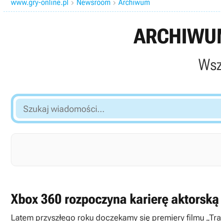
www.gry-online.pl
Newsroom
Archiwum


ARCHIWUM
Wsz
Szukaj
wiadomości...
Xbox 360 rozpoczyna karierę aktorską
Latem przyszłego roku doczekamy się premiery filmu „Tra