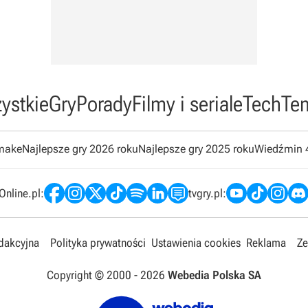
ystkie
Gry
Porady
Filmy i seriale
Tech
Te
emake
Najlepsze gry 2026 roku
Najlepsze gry 2025 roku
Wiedźmin 
nline.pl:
tvgry.pl:
edakcyjna
Polityka prywatności
Ustawienia cookies
Reklama
Ze
Copyright © 2000 -
2026
Webedia Polska SA