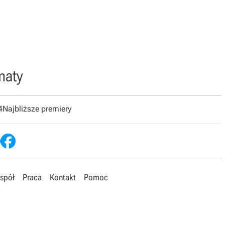
maty
4
Najbliższe premiery
spół
Praca
Kontakt
Pomoc