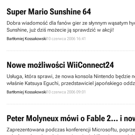
Super Mario Sunshine 64
Dobra wiadomość dla fanów gier ze słynnym wąsatym hydr
Sunshine, już dziś możecie ją sprawdzić w akcji!
Bartłomiej Kossakowski
10 czerwca 2006 16:41
Nowe możliwości WiiConnect24
Usługa, która sprawi, że nowa konsola Nintendo będzie 
właśnie Katsuya Eguchi, przedstawiciel japońskiego oddzi
Bartłomiej Kossakowski
10 czerwca 2006 09:01
Peter Molyneux mówi o Fable 2... i no
Zaprezentowana podczas konferencji Microsoftu, poprzed