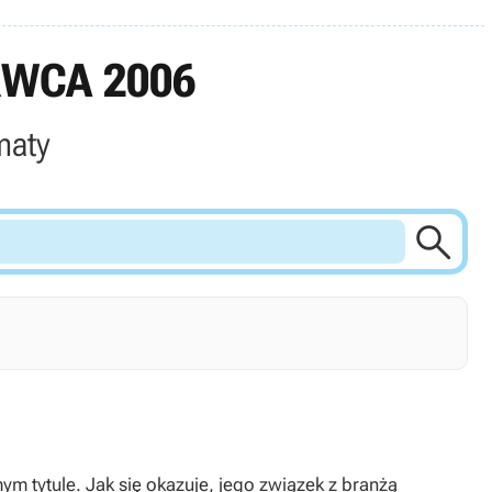
RWCA 2006
maty

m tytule. Jak się okazuje, jego związek z branżą