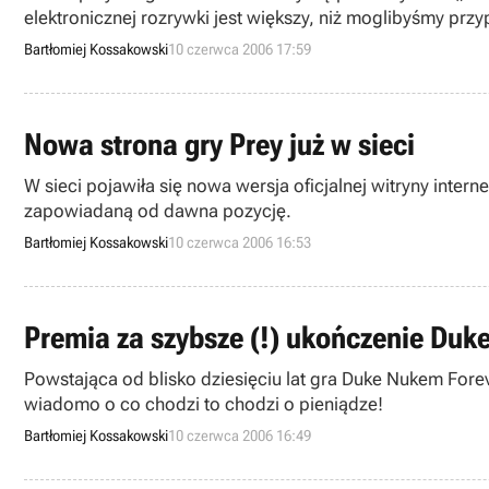
elektronicznej rozrywki jest większy, niż moglibyśmy prz
Bartłomiej Kossakowski
10 czerwca 2006 17:59
Nowa strona gry Prey już w sieci
W sieci pojawiła się nowa wersja oficjalnej witryny int
zapowiadaną od dawna pozycję.
Bartłomiej Kossakowski
10 czerwca 2006 16:53
Premia za szybsze (!) ukończenie Duk
Powstająca od blisko dziesięciu lat gra Duke Nukem Fore
wiadomo o co chodzi to chodzi o pieniądze!
Bartłomiej Kossakowski
10 czerwca 2006 16:49