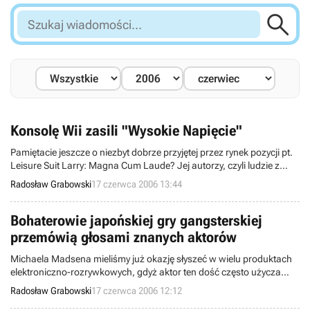

Szukaj
wiadomości...
Konsolę Wii zasili "Wysokie Napięcie"
Pamiętacie jeszcze o niezbyt dobrze przyjętej przez rynek pozycji pt.
Leisure Suit Larry: Magna Cum Laude? Jej autorzy, czyli ludzie z
High Voltage Software, pracują teraz nad grą, bazującą na
Radosław Grabowski
17 czerwca 2006 13:44
podstawie serialu animowanego Family Guy, znanego w Polsce pod
nazwą Głowa Rodziny. Nie jest to jednak jedyne przedsięwzięcie,
realizowane aktualnie przez wspomnianych developerów.
Bohaterowie japońskiej gry gangsterskiej
przemówią głosami znanych aktorów
Michaela Madsena mieliśmy już okazję słyszeć w wielu produktach
elektroniczno-rozrywkowych, gdyż aktor ten dość często użycza
swojego głosu rozmaitym postaciom (np. w Grand Theft Auto 3,
Radosław Grabowski
17 czerwca 2006 12:12
NARC i True Crime: Streets of L.A.). Wkrótce gwiazdor ów przemówi