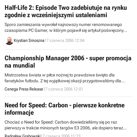
też w Reservoir Dogs, jak również w jeszcze jednej grze akcji, o czym
poinformowała właśnie korporacja Sega.
Half-Life 2: Episode Two zadebiutuje na rynku
zgodnie z wcześniejszymi ustaleniami
Sporo zamieszania wywołał najnowszy numer renomowanego
czasopisma PC Gamer, w którym pojawił się artykuł poświęcony
drugiemu rozszerzeniu gry Half-Life 2. Redaktorzy magazynu
Krystian Smoszna
17 czerwca 2006 12:04
zakomunikowali, że nowe przygody Gordona Freemana zadebiutują
dopiero na początku przyszłego roku, a nie przed świętami Bożego
Narodzenia, jak pierwotnie planowano.
Championship Manager 2006 - super promocja
na mundial
Mistrzostwa świata w piłce nożnej to prawdziwe święto dla
fanatyków futbolu. Z tej wyjątkowej okazji przygotowaliśmy dla
wszystkich promocję gry Championship Manager 2006.
Cenega Press Release
17 czerwca 2006 12:01
Need for Speed: Carbon - pierwsze konkretne
informacje
Chociaż o Need for Speed: Carbon dowiedzieliśmy się po raz
pierwszy w trakcie minionych targów E3 2006, ale dopiero teraz
mamy dla Was garść konkretnych informacji na temat niniejszego
Radosław Grabowski
17 czerwca 2006 11:23