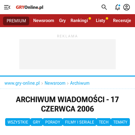




Newsroom
Gry
Rankingi
Listy
Recenzje
PREMIUM
www.gry-online.pl
Newsroom
Archiwum


ARCHIWUM WIADOMOŚCI - 17
CZERWCA 2006
WSZYSTKIE
GRY
PORADY
FILMY I SERIALE
TECH
TEMATY