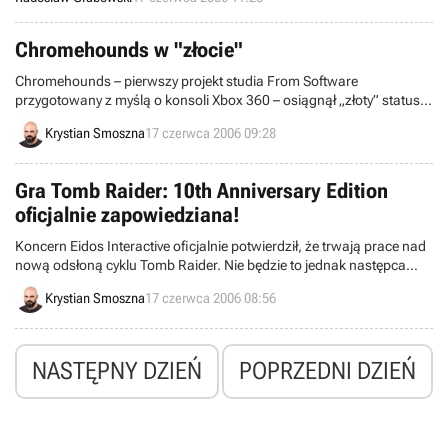
tytułu. Źródłem świeżych danych jest najnowszy numer Official
PlayStation 2 Magazine oraz Game Informer. Oba magazyny skupiły
się na wersji dla PS3 i X360, aczkolwiek gra zmierza też ku PS2, XBX,
Chromehounds w "złocie"
PSP, NDS i Wii.
Chromehounds – pierwszy projekt studia From Software
przygotowany z myślą o konsoli Xbox 360 – osiągnął „złoty” status.
Oznacza to, że gra jest już gotowa, a od premiery dzieli ją już
Krystian Smoszna
17 czerwca 2006 09:28
wyłącznie wytłoczenie płyt i zapakowanie tych ostatnich do pudełek.
Gra Tomb Raider: 10th Anniversary Edition
oficjalnie zapowiedziana!
Koncern Eidos Interactive oficjalnie potwierdził, że trwają prace nad
nową odsłoną cyklu Tomb Raider. Nie będzie to jednak następca
wydanej niedawno Legendy, ale remake pierwszej części gry, która
Krystian Smoszna
17 czerwca 2006 08:56
na rynku elektronicznej rozrywki zadebiutowała w 1996 roku i
niemal natychmiast zdobyła olbrzymią popularność.
NASTĘPNY DZIEŃ
POPRZEDNI DZIEŃ