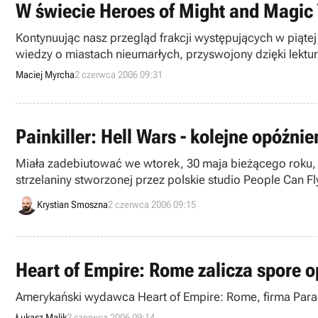
W świecie Heroes of Might and Magic 
Kontynuując nasz przegląd frakcji występujących w piątej
wiedzy o miastach nieumarłych, przyswojony dzięki lektur
polska wersja gry.
Maciej Myrcha
2 czerwca 2006 09:31
Painkiller: Hell Wars - kolejne opóźnie
Miała zadebiutować we wtorek, 30 maja bieżącego roku, 
strzelaniny stworzonej przez polskie studio People Can Fly
Krystian Smoszna
2 czerwca 2006 09:15
Heart of Empire: Rome zalicza spore o
Amerykański wydawca Heart of Empire: Rome, firma Parado
Łukasz Malik
2 czerwca 2006 09:14