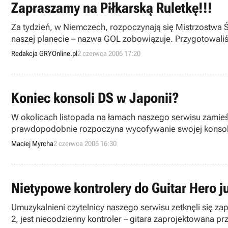
Zapraszamy na Piłkarską Ruletkę!!!
Za tydzień, w Niemczech, rozpoczynają się Mistrzostwa Ś
naszej planecie – nazwa GOL zobowiązuje. Przygotowaliś
Redakcja GRYOnline.pl
2 czerwca 2006 17:20
Koniec konsoli DS w Japonii?
W okolicach listopada na łamach naszego serwisu zamieści
prawdopodobnie rozpoczyna wycofywanie swojej konsoli z
Maciej Myrcha
2 czerwca 2006 16:30
Nietypowe kontrolery do Guitar Hero j
Umuzykalnieni czytelnicy naszego serwisu zetknęli się za
2, jest niecodzienny kontroler – gitara zaprojektowana pr