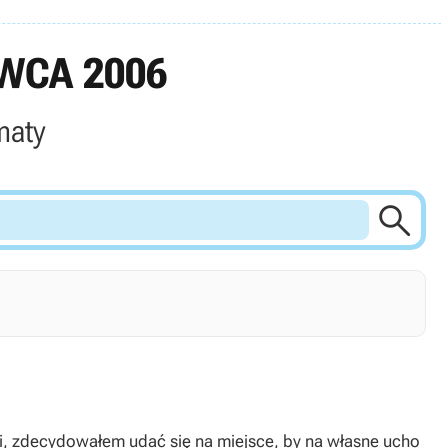
WCA 2006
maty

ji, zdecydowałem udać się na miejsce, by na własne ucho