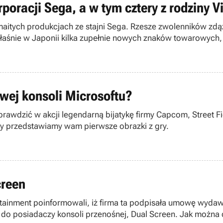
racji Sega, a w tym cztery z rodziny V
tych produkcjach ze stajni Sega. Rzesze zwolenników zdążyły
właśnie w Japonii kilka zupełnie nowych znaków towarowych
owej konsoli Microsoftu?
awdzić w akcji legendarną bijatykę firmy Capcom, Street Fig
my przedstawiamy wam pierwsze obrazki z gry.
creen
rtainment poinformowali, iż firma ta podpisała umowę wyda
do posiadaczy konsoli przenośnej, Dual Screen. Jak można do