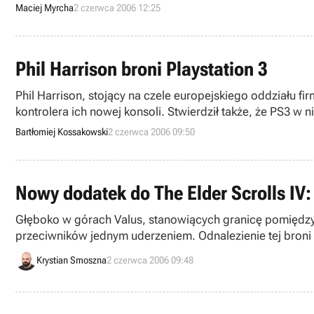
"flipperów".
Maciej Myrcha
2 czerwca 2006 12:25
Phil Harrison broni Playstation 3
Phil Harrison, stojący na czele europejskiego oddziału f
kontrolera ich nowej konsoli. Stwierdził także, że PS3 w 
Bartłomiej Kossakowski
2 czerwca 2006 09:50
Nowy dodatek do The Elder Scrolls IV:
Głęboko w górach Valus, stanowiących granicę pomiędzy krainami Cyrodiil i Mo
przeciwników jednym uderzeniem. Odnalezienie tej broni b
się w Internecie.
Krystian Smoszna
2 czerwca 2006 09:48