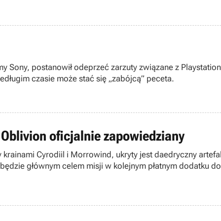
irmy Sony, postanowił odeprzeć zarzuty związane z Playstati
niedługim czasie może stać się „zabójcą” peceta.
 Oblivion oficjalnie zapowiedziany
rrowind, ukryty jest daedryczny artefakt Mehrunes Razor, ostrze pozwalające zabi
ędzie głównym celem misji w kolejnym płatnym dodatku do Th