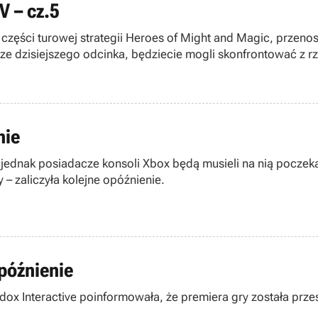
V – cz.5
 części turowej strategii Heroes of Might and Magic, przenos
ze dzisiejszego odcinka, będziecie mogli skonfrontować z rze
nie
jednak posiadacze konsoli Xbox będą musieli na nią poczeka
 – zaliczyła kolejne opóźnienie.
późnienie
x Interactive poinformowała, że premiera gry została przes