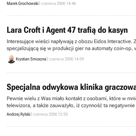
Marek Grochowski
2 czerwca 2006 14:46
Lara Croft i Agent 47 trafią do kasyn
Interesujące wieści napływają z obozu Eidos Interactiv
sp
Krystian Smoszna
2 czerwca 2006 14:09
Specjalna odwykowa klinika graczow
Pewnie wielu z Was miało kontakt z osobami, które w mni
telewizora, a także zauważyło, iż czynność ta negatywnie 
otwarta, pierwsza w Europie, klinika dla osób uzależnio
Andrzej Rylski
2 czerwca 2006 12:50