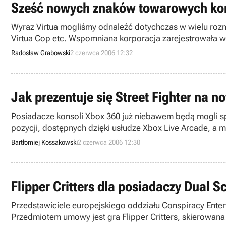
Sześć nowych znaków towarowych korpo
Wyraz Virtua mogliśmy odnaleźć dotychczas w wielu rozmai
Virtua Cop etc. Wspomniana korporacja zarejestrowała 
dotąd pozycje z rodziny Virtua.
Radosław Grabowski
2 czerwca 2006 12:32
Jak prezentuje się Street Fighter na n
Posiadacze konsoli Xbox 360 już niebawem będą mogli spr
pozycji, dostępnych dzięki usłudze Xbox Live Arcade, a 
Bartłomiej Kossakowski
2 czerwca 2006 12:30
Flipper Critters dla posiadaczy Dual S
Przedstawiciele europejskiego oddziału Conspiracy Ente
Przedmiotem umowy jest gra Flipper Critters, skierowana 