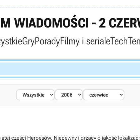
M WIADOMOŚCI - 2 CZER
ystkie
Gry
Porady
Filmy i seriale
Tech
Te
ątej części Heroesów. Niepewny i drżący o jakość lokalizac