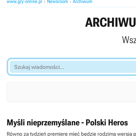
www.gry-online.pl
Newsroom
Archiwum


ARCHIWU
Wsz
Szukaj
wiadomości...
Myśli nieprzemyślane - Polski Heros
Równo za tydzień premierę mieć będzie rodzima wersja pi