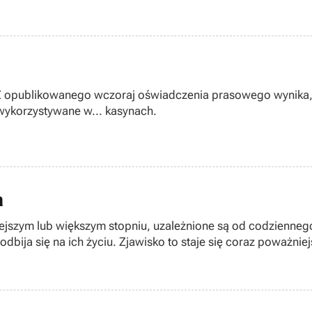
e. Z opublikowanego wczoraj oświadczenia prasowego wynika
ecjalizującą się w produkcji gier na automaty coin-op, wykorzystywane w... kasynach.
a
ejszym lub większym stopniu, uzależnione są od codziennego
odbija się na ich życiu. Zjawisko to staje się coraz poważnie
nych od gier komputerowych!