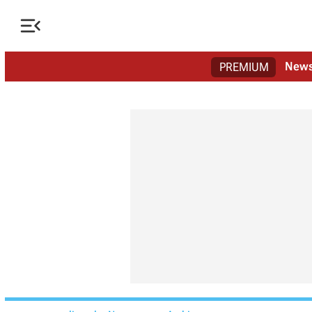

New
PREMIUM