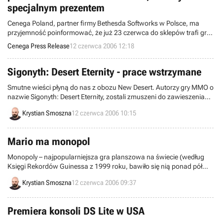
specjalnym prezentem
Cenega Poland, partner firmy Bethesda Softworks w Polsce, ma
przyjemność poinformować, że już 23 czerwca do sklepów trafi gra
Call of Cthulhu: Mroczne Zakątki Świata. Umieszczona w realiach
Cenega Press Release
12 czerwca 2006 12:18
prozy Howarda Phillipsa Lovecrafta, premierowa gra studia
Headfirst, wydana zostanie w ramach inicjatywy Rewolucja
Cenowa, w polskiej wersji językowej z napisami i rewelacyjnie niskiej
Sigonyth: Desert Eternity - prace wstrzymane
cenie - 29,90 złotych
Smutne wieści płyną do nas z obozu New Desert. Autorzy gry MMO o
nazwie Sigonyth: Desert Eternity, zostali zmuszeni do zawieszenia
tego projektu. Głównym powodem tej decyzji jest brak pieniędzy na
Krystian Smoszna
12 czerwca 2006 10:15
dalsze rozwijanie produkcji.
Mario ma monopol
Monopoly – najpopularniejsza gra planszowa na świecie (według
Księgi Rekordów Guinessa z 1999 roku, bawiło się nią ponad pół
miliarda ludzi) – doczeka się specjalnej edycji, w której główna rolę
Krystian Smoszna
12 czerwca 2006 09:37
odegrają bohaterowie gier produkowanych przez firmę Nintendo.
Premiera konsoli DS Lite w USA