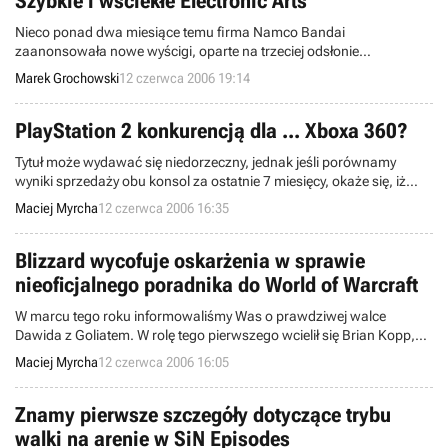
Szybkie i wściekłe Electronic Arts
Nieco ponad dwa miesiące temu firma Namco Bandai
zaanonsowała nowe wyścigi, oparte na trzeciej odsłonie
popularnego filmu Szybcy i Wściekli. Zagadką pozostawało, kto
Marek Grochowski
12 czerwca 2006 19:14
zostanie europejskim wydawcą The Fast and the Furious: Tokyo
Drift.
PlayStation 2 konkurencją dla ... Xboxa 360?
Tytuł może wydawać się niedorzeczny, jednak jeśli porównamy
wyniki sprzedaży obu konsol za ostatnie 7 miesięcy, okaże się, iż
przez pół roku, dzięki spadkowi ceny do 129$, sprzedawano więcej
Maciej Myrcha
12 czerwca 2006 16:35
egzemplarzy PS2 niż Xboxa 360. Wygląda więc na to, iż mimo
spodziewanej niedługiej premiery swojej następczyni, PS2 trzyma się
bardzo mocno na rynku.
Blizzard wycofuje oskarżenia w sprawie
nieoficjalnego poradnika do World of Warcraft
W marcu tego roku informowaliśmy Was o prawdziwej walce
Dawida z Goliatem. W rolę tego pierwszego wcielił się Brian Kopp,
autor nieoficjalnego poradnika do gry World of Warcraft, Goliatem
Maciej Myrcha
12 czerwca 2006 16:05
zaś została firma Blizzard Entertainment, domagająca się
zamknięcia aukcji w serwisie eBay, której przedmiotem był
wspomniany poradnik.
Znamy pierwsze szczegóły dotyczące trybu
walki na arenie w SiN Episodes