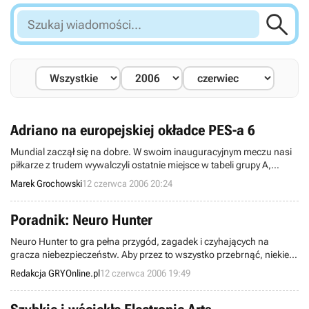

Szukaj
wiadomości...
Adriano na europejskiej okładce PES-a 6
Mundial zaczął się na dobre. W swoim inauguracyjnym meczu nasi
piłkarze z trudem wywalczyli ostatnie miejsce w tabeli grupy A,
jednak uwaga całego świata i tak skupia się na Brazylijczykach,
Marek Grochowski
12 czerwca 2006 20:24
którzy już jutro spotkaniem z Chorwacją rozpoczną drogę po szósty
w historii tytuł mistrzów świata.
Poradnik: Neuro Hunter
Neuro Hunter to gra pełna przygód, zagadek i czyhających na
gracza niebezpieczeństw. Aby przez to wszystko przebrnąć, niekiedy
trzeba zasięgnąć rady – po to właśnie powstał ten poradnik.
Redakcja GRYOnline.pl
12 czerwca 2006 19:49