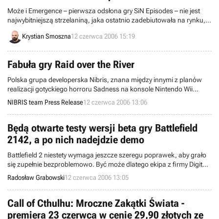
Może i Emergence – pierwsza odsłona gry SiN Episodes – nie jest
najwybitniejszą strzelaniną, jaka ostatnio zadebiutowała na rynku,
ale jej twórcy ze studia Ritual Entertainment intensywnie pracują, aby
Krystian Smoszna
12 czerwca 2006 15:19
ten stan rzeczy zmienić. W przygotowaniu jest nie tylko nowa łatka
eliminująca błędy, ale także darmowe rozszerzenia oraz oczywiście
kolejny, drugi już epizod.
Fabuła gry Raid over the River
Polska grupa developerska Nibris, znana między innymi z planów
realizacji gotyckiego horroru Sadness na konsole Nintendo Wii
uchyliła rąbka fabuły gry. Przypomnijmy, że Raid over the River DS jest
NIBRIS team Press Release
12 czerwca 2006 13:06
przedstawicielem gatunku Vertical Shotter i jest pierwszą częścią
serii (druga ma by realizowana na platformę Nintendo Wii).
Będą otwarte testy wersji beta gry Battlefield
2142, a po nich nadejdzie demo
Battlefield 2 niestety wymaga jeszcze szeregu poprawek, aby grało
się zupełnie bezproblemowo. Być może dlatego ekipa z firmy Digital
Illusions zamierza poddać swój następny produkt, czyli Battlefield
Radosław Grabowski
12 czerwca 2006 13:05
2142, drobiazgowym testom przedpremierowym. Właśnie
dowiedzieliśmy się nieco więcej na ten temat – wszystko dzięki
witrynie www.bf2142.com.
Call of Cthulhu: Mroczne Zakątki Świata -
premiera 23 czerwca w cenie 29,90 złotych ze