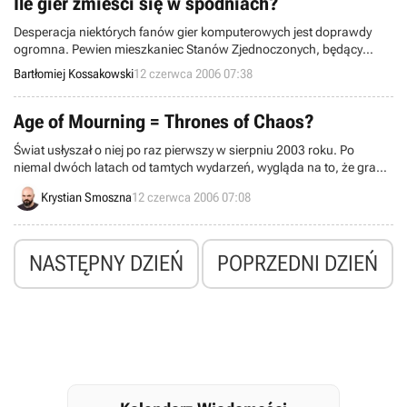
Ile gier zmieści się w spodniach?
Desperacja niektórych fanów gier komputerowych jest doprawdy
ogromna. Pewien mieszkaniec Stanów Zjednoczonych, będący
zarazem posiadaczem przenośnej konsoli Playstation Portable,
Bartłomiej Kossakowski
12 czerwca 2006 07:38
postanowił niedawno ukraść ze sklepu sieci Blockbuster zestaw
gier…
Age of Mourning = Thrones of Chaos?
Świat usłyszał o niej po raz pierwszy w sierpniu 2003 roku. Po
niemal dwóch latach od tamtych wydarzeń, wygląda na to, że gra
Realms of Torment (przemianowana później na Mourning i Age of
Krystian Smoszna
12 czerwca 2006 07:08
Mourning), po raz kolejny zmieniła nazwę – tym razem na Throne of
Chaos.
NASTĘPNY DZIEŃ
POPRZEDNI DZIEŃ