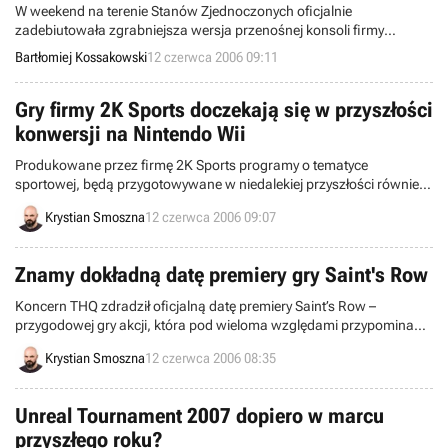
W weekend na terenie Stanów Zjednoczonych oficjalnie
zadebiutowała zgrabniejsza wersja przenośnej konsoli firmy
Nintendo, czyli DS Lite. Setki fanów przybyło do sklepu Nintendo
Bartłomiej Kossakowski
12 czerwca 2006 09:11
World Store w Nowym Jorku, aby nabyć swój egzemplarz w
pierwszej kolejności.
Gry firmy 2K Sports doczekają się w przyszłości
konwersji na Nintendo Wii
Produkowane przez firmę 2K Sports programy o tematyce
sportowej, będą przygotowywane w niedalekiej przyszłości również
z myślą o Nintendo Wii. Na pierwszy ogień najprawdopodobniej
Krystian Smoszna
12 czerwca 2006 09:07
pójdzie cykl Major League Baseball 2K, który w tej chwili wydawany
jest na niemal wszystkie, liczące się konsole.
Znamy dokładną datę premiery gry Saint's Row
Koncern THQ zdradził oficjalną datę premiery Saint’s Row –
przygodowej gry akcji, która pod wieloma względami przypomina
produkty ze słynnej serii Grand Theft Auto.
Krystian Smoszna
12 czerwca 2006 08:35
Unreal Tournament 2007 dopiero w marcu
przyszłego roku?