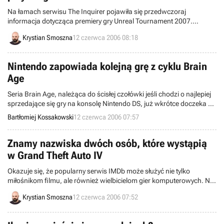
Na łamach serwisu The Inquirer pojawiła się przedwczoraj
informacja dotycząca premiery gry Unreal Tournament 2007.
Według redaktorów magazynu, ten wielce oczekiwany produkt trafi
Krystian Smoszna
12 czerwca 2006 08:18
na rynek dopiero w marcu 2007 roku.
Nintendo zapowiada kolejną grę z cyklu Brain
Age
Seria Brain Age, należąca do ścisłej czołówki jeśli chodzi o najlepiej
sprzedające się gry na konsolę Nintendo DS, już wkrótce doczeka się
kolejnej odsłony. Firma Nintendo zapowiedziała wydanie Common
Bartłomiej Kossakowski
12 czerwca 2006 07:57
Sense Training for Adults.
Znamy nazwiska dwóch osób, które wystąpią
w Grand Theft Auto IV
Okazuje się, że popularny serwis IMDb może służyć nie tylko
miłośnikom filmu, ale również wielbicielom gier komputerowych. Na
łamach wspomnianej witryny dokonano aktualizacji strony
Krystian Smoszna
12 czerwca 2006 07:52
poświęconej czwartej odsłonie cyklu Grand Theft Auto i podano
nazwiska dwóch osób, które podłożą głos bohaterom programu.