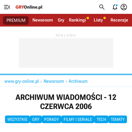




Newsroom
Gry
Rankingi
Listy
Recenzje
PREMIUM
www.gry-online.pl
Newsroom
Archiwum


ARCHIWUM WIADOMOŚCI - 12
CZERWCA 2006
WSZYSTKIE
GRY
PORADY
FILMY I SERIALE
TECH
TEMATY