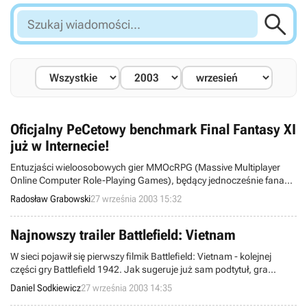

Szukaj
wiadomości...
Oficjalny PeCetowy benchmark Final Fantasy XI
już w Internecie!
Entuzjaści wieloosobowych gier MMOcRPG (Massive Multiplayer
Online Computer Role-Playing Games), będący jednocześnie fanami
kultowej serii Final Fantasy, z pewnością niecierpliwie oczekują
Radosław Grabowski
27 września 2003 15:32
momentu zachodniej premiery jedenastej części tej sagi (debiut
edycji PeCetowej nastąpić ma pod koniec października bieżącego
roku, a później nadejdzie jeszcze wersja dla konsoli Sony PlayStation
Najnowszy trailer Battlefield: Vietnam
2). Jeśli chcecie zbadać, czy Wasze komputery podołają
W sieci pojawił się pierwszy filmik Battlefield: Vietnam - kolejnej
wspomnianemu produktowi, to pobierzcie z globalnej Sieci oficjalny
części gry Battlefield 1942. Jak sugeruje już sam podtytuł, gra
wirtualny tester o nazwie Vana'diel Bench 2.
opowiada o sławnej wojnie w Wietnamie (1964-1975), a dostępne
Daniel Sodkiewicz
27 września 2003 14:35
podczas rozgrywki bronie i pojazdy to kopie autentycznych urządzeń