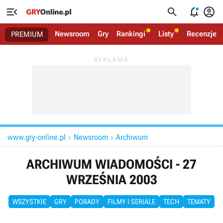




Newsroom
Gry
Rankingi
Listy
Recenzje
PREMIUM
www.gry-online.pl
Newsroom
Archiwum


ARCHIWUM WIADOMOŚCI - 27
WRZEŚNIA 2003
WSZYSTKIE
GRY
PORADY
FILMY I SERIALE
TECH
TEMATY