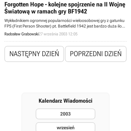
pudełku z programem znajdzie się film (dramat wojenny) na DVD pt.
Forgotten Hope - kolejne spojrzenie na II Wojnę
„We Were Soldiers” (“Byliśmy żołnierzami”) z Melem Gibsonem w roli
Światową w ramach gry BF1942
głównej.
Wykładnikiem ogromnej popularności wieloosobowej gry z gatunku
FPS (First Person Shooter) pt. Battlefield 1942 jest bardzo duża ilość
rozmaitych modyfikacji programu (np. Desert Combat i Battlefield
Radosław Grabowski
27 września 2003 12:05
1982 Interstate), tworzonych przez fanów i publikowanych
następnie w Internecie. Właśnie światło dzienne ujrzał kolejny
produkt tego typu, który nosi nazwę Forgotten Hope i traktuje o
NASTĘPNY DZIEŃ
POPRZEDNI DZIEŃ
globalnych zmaganiach militarnych podczas II Wojny Światowej.
Kalendarz Wiadomości
2003
wrzesień