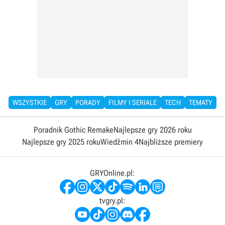
WSZYSTKIE
GRY
PORADY
FILMY I SERIALE
TECH
TEMATY
Poradnik Gothic Remake
Najlepsze gry 2026 roku
Najlepsze gry 2025 roku
Wiedźmin 4
Najbliższe premiery
GRYOnline.pl:
tvgry.pl: