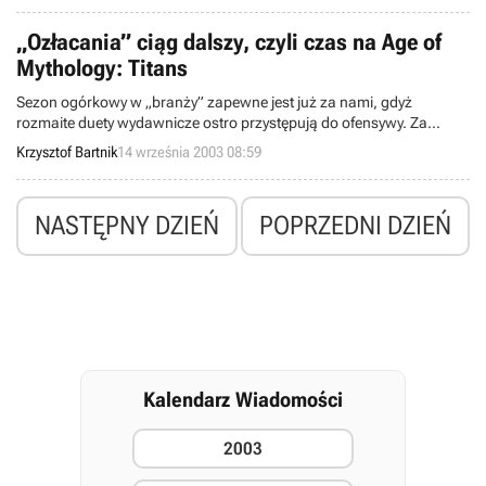
wydawca, tj. korporacja Ubi Soft, podał, iż w pełnej wersji
omawianego pozycji pojawi się specjalne oprogramowanie, jakiego
„Ozłacania” ciąg dalszy, czyli czas na Age of
zadaniem będzie wykrycie wszelakich prób oszukiwania podczas
Mythology: Titans
rozgrywki multiplayer.
Sezon ogórkowy w „branży” zapewne jest już za nami, gdyż
rozmaite duety wydawnicze ostro przystępują do ofensywy. Za
przykład niech posłuży tutaj dzień wczorajszy, kiedy to ogłosiliśmy
Krzysztof Bartnik
14 września 2003 08:59
ukończenie prac nad C&C: Generals - Zero Hour czy PeCetowej
wersji Halo. Dzisiaj nadszedł czas na kolejną produkcję - Age of
Mythology: Titans, które zyskała właśnie status „gold” i trafiła do
NASTĘPNY DZIEŃ
POPRZEDNI DZIEŃ
tłoczni.
Kalendarz Wiadomości
2003