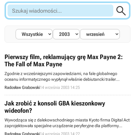

Szukaj
wiadomości...
Pierwszy film, reklamujący grę Max Payne 2:
The Fall of Max Payne
Zgodnie z wcześniejszymi zapowiedziami, na fale globalnego
oceanu informatycznego wypłynął właśnie debiutancki trailer
sequela gry Max Payne, noszącego podtytuł The Fall of Max Payne i
Radosław Grabowski
14 września 2003 14:25
mającego trafić na platformę PC dokładnie w połowie października
bieżącego roku.
Jak zrobić z konsoli GBA kieszonkowy
wideofon?
Wywodząca się z dalekowschodniego miasta Kyoto firma Digital Act
zaprojektowała specjalne urządzenie peryferyjne dla platformy
GameBoy Advance, umożliwiające przeistoczenie przenośnej
Radosław Grabowski
14 września 2003 14:22