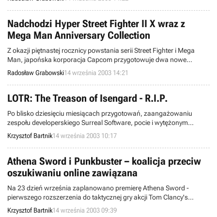
konsoli marki Nintendo w wideofon.
Nadchodzi Hyper Street Fighter II X wraz z
Mega Man Anniversary Collection
Z okazji piętnastej rocznicy powstania serii Street Fighter i Mega
Man, japońska korporacja Capcom przygotowuje dwa nowe
produkty, dedykowane wszystkim entuzjastom tych tytułów.
Radosław Grabowski
14 września 2003 14:21
LOTR: The Treason of Isengard - R.I.P.
Po blisko dziesięciu miesiącach przygotowań, zaangażowaniu
zespołu developerskiego Surreal Software, pocie i wytężonym
wysiłku, korporacja wydawnicza Vivendi Universal Games została
Krzysztof Bartnik
14 września 2003 10:17
zmuszona do podjęcia bardzo smutnej decyzji. Otóż z jej planów
wydawniczych na zawsze usunięto pełną wersję The Lord of the
Rings: The Treason of Isengard, która w zamierzeniach miała trafić
Athena Sword i Punkbuster – koalicja przeciw
do posiadaczy konsol: Sony PlayStation 2 oraz Microsoft Xbox.
oszukiwaniu online zawiązana
Na 23 dzień września zaplanowano premierę Athena Sword -
pierwszego rozszerzenia do taktycznej gry akcji Tom Clancy's
Rainbow Six 3: Raven Shield, które wprowadzi do rozgrywki sporo
Krzysztof Bartnik
14 września 2003 09:39
nowości (m.in. nową kampanię single player). Tymczasem jego