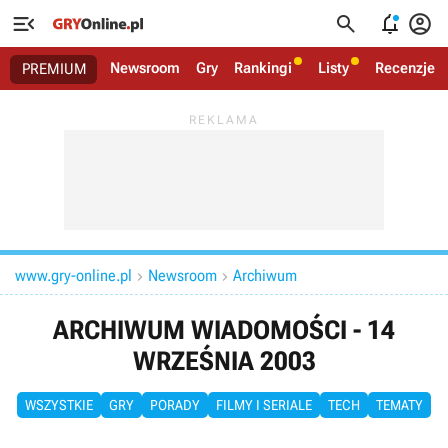




Newsroom
Gry
Rankingi
Listy
Recenzje
PREMIUM
www.gry-online.pl
Newsroom
Archiwum


ARCHIWUM WIADOMOŚCI - 14
WRZEŚNIA 2003
WSZYSTKIE
GRY
PORADY
FILMY I SERIALE
TECH
TEMATY